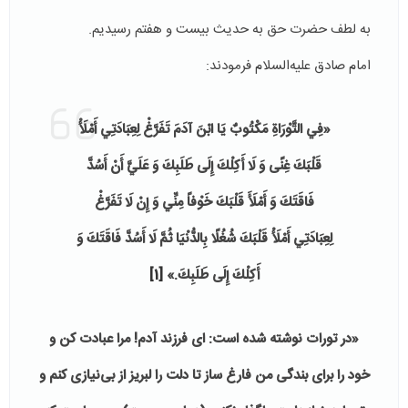
به لطف حضرت حق به حدیث بیست و هفتم رسیدیم.
امام صادق علیه‌السلام فرمودند:
«
فِي التَّوْرَاةِ مَكْتُوبٌ‏ يَا ابْنَ آدَمَ تَفَرَّغْ‏ لِعِبَادَتِي أَمْلَأْ
قَلْبَكَ غِنًى وَ لَا أَكِلْكَ إِلَى طَلَبِكَ وَ عَلَيَّ أَنْ أَسُدَّ
فَاقَتَكَ وَ أَمْلَأَ قَلْبَكَ خَوْفاً مِنِّي وَ إِنْ لَا تَفَرَّغْ
لِعِبَادَتِي أَمْلَأْ قَلْبَكَ شُغُلًا بِالدُّنْيَا ثُمَّ لَا أَسُدَّ فَاقَتَكَ وَ
أَكِلْكَ إِلَى طَلَبِكَ.
»
[1]
«در تورات نوشته شده است: ای فرزند آدم! مرا عبادت کن و
خود را برای بندگی من فارغ ساز تا دلت را لبریز از بی‌نیازی کنم و