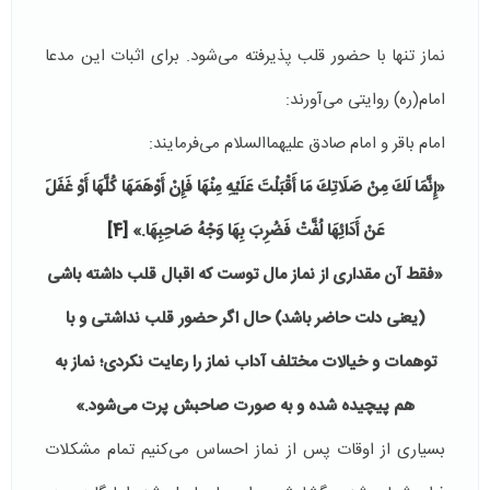
نماز تنها با حضور قلب پذیرفته می‌شود. برای اثبات این مدعا
امام(ره) روایتی می‌آورند:
امام باقر و امام صادق علیهما‌السلام می‌فرمایند:
«إِنَّمَا لَكَ مِنْ صَلَاتِكَ‏ مَا أَقْبَلْتَ عَلَيْهِ مِنْهَا فَإِنْ أَوْهَمَهَا كُلَّهَا أَوْ غَفَلَ
عَنْ أَدَائِهَا لُفَّتْ فَضُرِبَ بِهَا وَجْهُ صَاحِبِهَا.»
[4]
«فقط آن مقداری از نماز مال توست که اقبال قلب داشته باشی
(یعنی دلت حاضر باشد) حال اگر حضور قلب نداشتی و با
توهمات و خیالات مختلف آداب نماز را رعایت نکردی؛ نماز به
هم پیچیده شده و به صورت صاحبش پرت می‌شود.»
بسیاری از اوقات پس از نماز احساس می‌کنیم تمام مشکلات