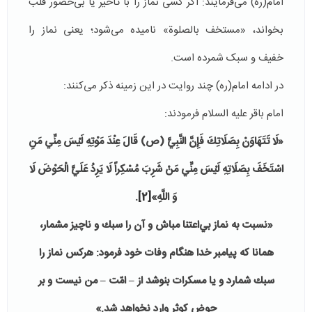
امام(ره) می‌فرمایند: اگر کسی نماز را با تأخیر یا بی‌حضور قلب
بخواند، «‌مستخف بالصلوة» نامیده می‌شود؛ یعنی نماز را
خفیف و سبک شمرده است.
در ادامه امام(ره) چند روایت در این زمینه ذکر می‌کنند:
امام باقر علیه السلام فرمودند:
«
لَا تَتَهَاوَنْ‏ بِصَلَاتِكَ فَإِنَّ النَّبِيَّ (ص) قَالَ عِنْدَ مَوْتِهِ لَيْسَ مِنِّي مَنِ
اسْتَخَفَ‏ بِصَلَاتِهِ لَيْسَ مِنِّي مَنْ شَرِبَ مُسْكِراً لَا يَرِدُ عَلَيَّ الْحَوْضَ لَا
وَ اللَّهِ
»
[2]
.
«
نسبت به نماز بي‌اعتنا مباش و آن را سبك و ناچيز مشمار،
همانا كه پيامبر خدا هنگام وفات خود فرمود: هركس نماز را
سبك شمارد و يا مسكرات بنوشد از
–
امّت – من نيست و بر
حوض كوثر وارد نخواهد شد
.
»