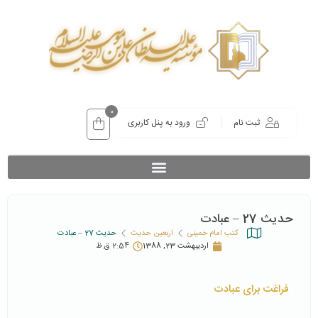
0
ثبت نام
ورود به پنل کاربری
حدیث 27 – عبادت
کتب امام خمینی
اربعین حدیث
حدیث 27 – عبادت
اردیبهشت 23, 1388
2:54 ق.ظ
فراغت برای عبادت