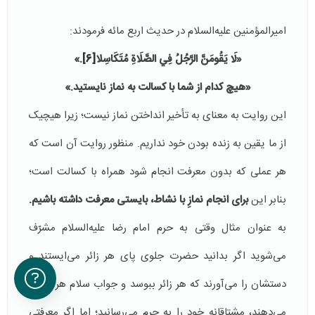
امیرالمؤمنین علیه‌السلام در حدیث اربع مائه فرمودند:
«
لَا يَقُومَنَّ الرَّجُلُ فِي الصَّلَاةِ مُتَكَاسِلا
[6]
.
»
«هیچ کدام از شما با کسالت به نماز نایستید.»
این روایت به معنای به تأخیر انداختن نماز نیست؛ زیرا هیچیک
از ما یقین به زنده بودن خود نداریم. منظور روایت آن است که
هر عملی که بدون معرفت انجام شود همراه با کسالت است؛
بنابر این
برای انجام نمازِ با نشاط، بایستی معرفت داشته باشیم.
به عنوان مثال وقتی به حرم امام رضا علیه‌السلام مشرّف
می‌شوید اگر بدانید حضرت جلوی پای هر زائر می‌ایستند و
دستشان را می‌آورند که هر زائر ببوسد و جواب سلام هر زائر را
می‌دهند، مشتاقانه خود را به حرم می‌رسانید؛ اما اگر معرفتی