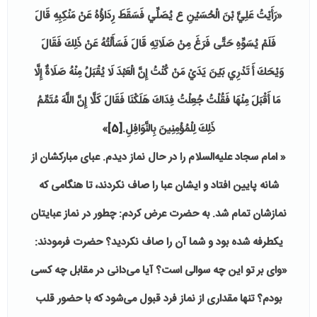
«
رَأَيْتُ عَلِيَّ بْنَ الْحُسَيْنِ ع يُصَلِّي فَسَقَطَ رِدَاؤُهُ عَنْ مَنْكِبِهِ‏ قَالَ
فَلَمْ يُسَوِّهِ حَتَّى فَرَغَ مِنْ صَلَاتِهِ قَالَ فَسَأَلْتُهُ عَنْ ذَلِكَ فَقَالَ
وَيْحَكَ أَ تَدْرِي بَيْنَ يَدَيْ مَنْ كُنْتُ إِنَّ الْعَبْدَ لَا يُقْبَلُ مِنْهُ صَلَاةٌ إِلَّا
مَا أَقْبَلَ مِنْهَا فَقُلْتُ جُعِلْتُ فِدَاكَ هَلَكْنَا فَقَالَ كَلَّا إِنَّ اللَّهَ مُتَمِّمُ
ذَلِكَ لِلْمُؤْمِنِينَ بِالنَّوَافِلِ.
[5]
»
«
امام سجاد علیه‌السلام را در حال نماز دیدم. عبای مبارکشان از
شانه پایین افتاد و ایشان عبا را صاف نکردند، تا هنگامی که
نمازشان تمام شد. به حضرت عرض کردم: چطور در نماز عبایتان
یکطرفه شده بود و شما آن را صاف نکردید؟ حضرت فرمودند:
«وای بر تو این چه سوالی است؟ آیا می‌دانی در مقابل چه کسی
بودم؟ تنها مقداری از نماز فرد قبول می‌شود که با حضور قلب