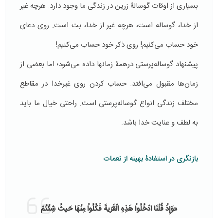
بسیاری از اوقات گوسالۀ زرین در زندگی ما وجود دارد. هرچه غیر
از خدا، گوساله است، هرچه غیر از خدا، بت است. روی دعای
خود حساب می‌کنیم! روی ذکر خود حساب می‌کنیم!
پیشنهاد گوساله‌پرستی درهمۀ زمانها داده می‌شود؛ اما بعضی از
زمان‌ها مقبول می‌افتد. حساب کردن روی غیرخدا در مقاطع
مختلف زندگی انواع گوساله‌پرستی است. راحتی خیال ما باید
به لطف و عنایت خدا باشد.
بازنگری در استفادۀ بهینه از نعمات
«وَإِذْ قُلْنَا ادْخُلُواْ هَذِهِ الْقَرْیةَ فَكُلُواْ مِنْهَا حَیثُ شِئْتُمْ