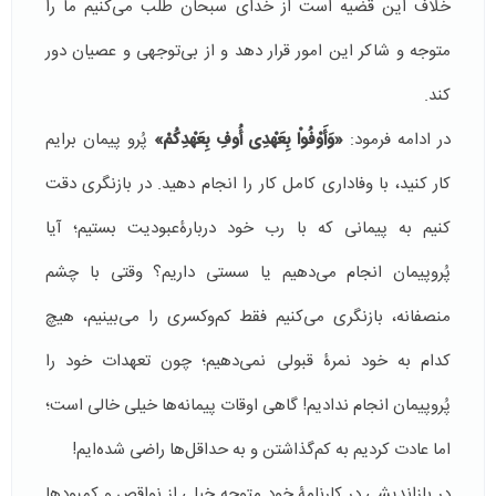
خلاف این قضیه است از خدای سبحان طلب می‌کنیم ما را
متوجه و شاکر این امور قرار دهد و از بی‌توجهی و عصیان دور
کند.
در ادامه فرمود:
«وَأَوْفُواْ بِعَهْدِی أُوفِ بِعَهْدِكُمْ»
پُرو پیمان برایم
کار کنید، با وفاداری کامل کار را انجام دهید. در بازنگری دقت
کنیم به پیمانی که با رب خود دربارۀعبودیت بستیم؛ آیا
پُروپیمان انجام می‌دهیم یا سستی داریم؟ وقتی با چشم
منصفانه، بازنگری می‌کنیم فقط کم‌وکسری را می‌بینیم، هیچ
کدام به خود نمرۀ قبولی نمی‌دهیم؛ چون تعهدات خود را
پُروپیمان انجام ندادیم! گاهی اوقات پیمانه‌ها خیلی خالی است؛
اما عادت کردیم به کم‌گذاشتن و به حداقل‌ها راضی شده‌ایم!
در بازاندیشی در کارنامۀ خود متوجه خیلی از نواقص و کمبودها