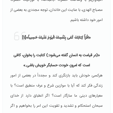
مصباح الهدی، با عنایت این خاندان، توجه مجددی به بعضی از
امور خود داشته باشیم.
«اقْرَأْ كِتابَكَ كَفى‌ بِنَفْسِكَ الْیوْمَ عَلَیكَ حَسِیباً»
[1]
«(در قیامت به انسان گفته مى‌شود:) كتابت را بخوان، كافى
است كه امروز، خودت حسابگر خویش باشی.»
هرکسی خودش باید بازنگری کند و مجدداً در بعضی از امور
زندگی فکر کند که آیا با موازین شرع و عرف منطبق است؟ با
معیارهای دینی ما سازگار است؟ اگر انطباق دارد از خدای
سبحان استحکام و تشدید و تقویت این امر را بخواهیم و اگر