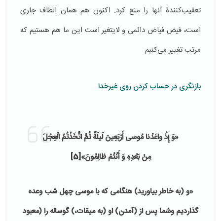
تعقیب‌کنندۀ آنها را منع کرد. اکنون هم همان الطاف جاری
است، فیض فیاض دائمی و لایتغیر است این ما هم هستیم که
مرتب تغییر می‌کنیم.
بازنگری در حساب کردن روی غیرخدا
«وَ إِذْ واعَدْنا مُوسى‌ أَرْبَعِینَ لَیلَةً ثُمَّ اتَّخَذْتُمُ الْعِجْلَ
مِنْ بَعْدِهِ وَ أَنْتُمْ ظالِمُونَ‌»
[5]
«و (به خاطر بیاورید) هنگامى كه با موسى چهل شب وعده
گذاردیم وشما پس از (آمدن) او (به میقات،) گوساله را (معبود