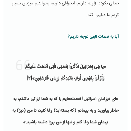
خدای نکرده، زاویه داریم، انحرافی داریم، بخواهیم میزبان بسیار
کریم ما عنایتی کند.
آیا به نعمات الهی توجه داریم؟
«یا بَنِی إِسْرَائِیلَ اذْكُرُواْ نِعْمَتِی الَّتِی أَنْعَمْتُ عَلَیكُمْ
وَأَوْفُواْ بِعَهْدِی أُوفِ بِعَهْدِكُمْ وَإِیای فَارْهَبُونِ
»
[2]
«اى فرزندان اسرائیل! نعمت‌هایم را كه به شما ارزانى داشتم، به
خاطر بیاورید و به پیمانم (كه بسته‌اید) وفا كنید، تا من (نیز) به
پیمان شما وفا كنم و تنها از من پروا داشته باشید
.
»