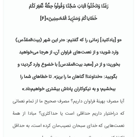
رَغَدًا وَادْخُلُواْ الْبَابَ سُجَّدًا وَقُولُواْ حِطَّةٌ نَّغْفِرْ لَكُمْ
خَطَایاكُمْ وَسَنَزِیدُ الْمُحْسِنِینَ»
[6]
«و [یادكنید] زمانى را كه گفتیم: «در این شهر (بیت‌المقدّس)
وارد شوید؛ و از نعمت‌هاى فراوان آن، از هرجا مى‌خواهید
بخورید؛ و از در [معبد بیت‌المقدس] با خضوع وارد گردید؛ و
بگویید: «خداوندا! گناهان ما را بریز». تا خطاهاى شما را
ببخشیم؛ و به نیكوكاران پاداش بیشترى خواهیم‌داد.»
آیا مصرف بهینۀ فراوان داریم؟ مصرف صحیح ما از تمام نعماتی
که دراختیار داریم حداقلی است یا حداکثری؟ مبادا از همۀ
نعمت‌هایی که خدای سبحان نصیب‌مان کرده است، به حداقل