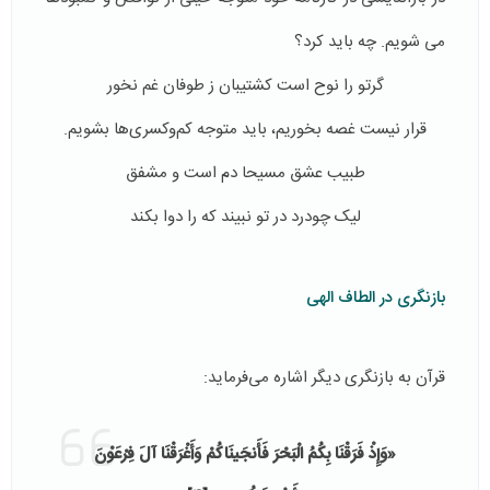
می شویم. چه باید کرد؟
گرتو را نوح است کشتیبان ز طوفان غم نخور
قرار نیست غصه بخوریم، باید متوجه کم‌و‌کسری‌ها بشویم.
طبیب عشق مسیحا دم است و مشفق
لیک چودرد در تو نبیند که را دوا بکند
بازنگری در الطاف الهی
قرآن به بازنگری دیگر اشاره می‌فرماید:
«وَإِذْ فَرَقْنَا بِكُمُ الْبَحْرَ فَأَنجَینَاكُمْ وَأَغْرَقْنَا آلَ فِرْعَوْنَ