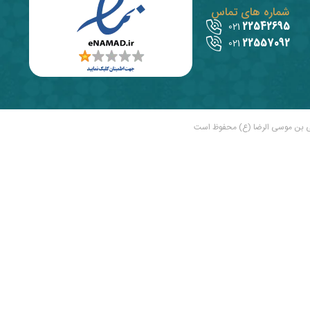
شماره های تماس
22542695
021
22557092
021
ی بن موسی الرضا (ع) محفوظ است