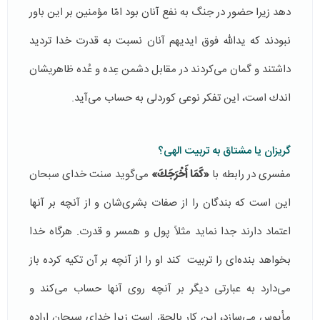
دهد زیرا حضور در جنگ به نفع آنان بود امّا مؤمنین بر این باور
نبودند كه یدالله فوق ایدیهم آنان نسبت به قدرت خدا تردید
داشتند و گمان می‌كردند در مقابل دشمن عِده و عُده ظاهریشان
اندك است، این تفكر نوعی كوردلی به حساب می‌آید.
گریزان یا مشتاق به تربیت الهی؟
مفسری در رابطه با
«كَمَا أَخْرَجَكَ»
می‌گوید سنت خدای سبحان
این است كه بندگان را از صفات بشری‌شان و از آنچه بر آنها
اعتماد دارند جدا نماید مثلاً پول و همسر و قدرت. هرگاه خدا
بخواهد بنده‌ای را تربیت كند او را از آنچه بر آن تكیه كرده باز
می‌دارد به عبارتی دیگر بر آنچه روی آنها حساب می‌كند و
مأیوس می‌سازد، این كار بالحق است زیرا خدای سبحان اراده