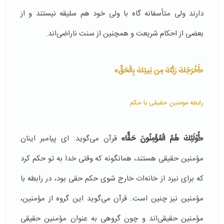
دارند ولی متأسفانه گاه با ولی خود هم سلیقه نیستند و از
بعضی از احكام شریعت و همچنین از سنت ناراضی‌اند.
«أَخْرَجَكَ رَبُّكَ مِن بَیتِكَ بِالْحَقِّ»
رابطه مومنین حقیقی با حکم
«أُوْلَئِكَ هُمُ الْمُؤْمِنُونَ حَقًّا»
قرآن می‌گوید: ای پیامبر اینان
مؤمنین حقیقی هستند، همانگونه كه وقتی خدا به تو حكم كرد
كه برای نبرد از خانه‌ات خارج شوی حكم حقی بود، در رابطه با
مؤمنین نیز چنین است. قرآن می‌گوید این گروه از مؤمنین،
مؤمنین حقیقی‌اند و چون گروهی به عنوان مؤمنین حقیقی