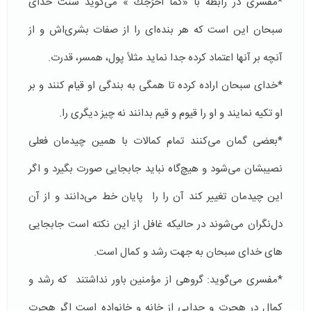
*مفسری در رابطه با «كَمَا أَخْرَجَكَ » می‌گوید سنت خدای
سبحان این است كه هر بنده‌‌ای را از صفات بشری‌اش و از
آنچه بر آنها اعتماد كرده جدا نماید مثلاً‌ پول، همسر، قدرت.
*خدای سبحان اراده كرده تا همگی به بندگی او قیام كنند و بر
او تكیه نمایند و او را قیوم و قیم بدانند نه چیز دیگری را.
*بعضی گمان می‌كنند تمام كمالات با همین چیدمان فعلی
نصیبشان می‌شود و هیچ‌گاه نباید جابجایی صورت بگیرد و اگر
این چیدمان تغییر كند آن را را پایان خط می‌دانند و از آن
دل‌نگران می‌شوند در حالیكه غافل از این نكته است جابجایی
های خدای سبحان به جهت رشد و كمال است.
*مفسری می‌گوید:‌ گروهی از مؤمنین باور نداشتند كه رشد و
كمال در هجرت و جدایی از خانه و خانواده است اگر هجرت