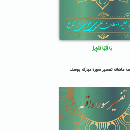
يَا أَيُّهَا الْعَزِيزُ
ه ماهانه تفسیر سوره مبارکه یوسف