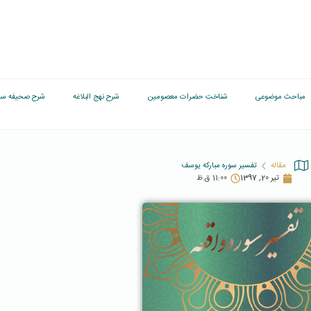
مباحث موضوعی
شناخت حضرات معصومین
شرح نهج البلاغه
شرح صحیفه سج
مقاله
تفسیر سوره مبارکه یوسف
تیر 20, 1397
11:00 ق.ظ