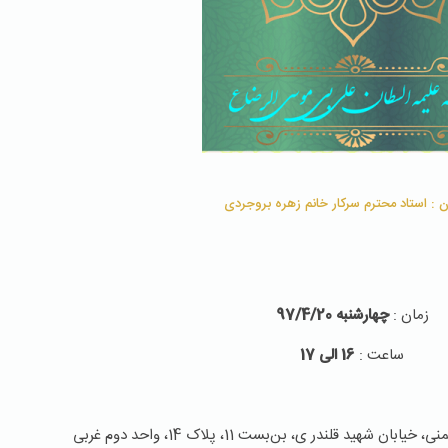
 : استاد محترم سركار خانم زهره بروجردی
زمان :
چهارشنبه 97/4/20
ساعت :
16 الی 17
هید قلندر ی، بن‌بست 11، پلاک 14، واحد دوم غربی