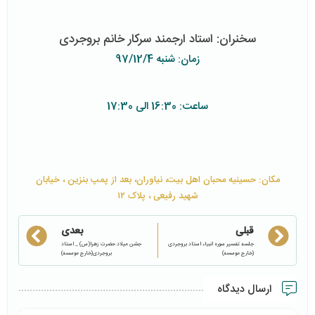
سخنران: استاد ارجمند سرکار خانم بروجردی
زمان: شنبه 97/12/4
ساعت: 16:30 الی 17:30
مکان: حسینیه محبان اهل بیت، نیاوران، بعد از پمپ بنزین ، خیابان
شهید رفیعی ، پلاک ۱۲
قبلی
بعدی
جلسه تفسیر سوره انبیاء استاد بروجردی
جشن میلاد حضرت زهرا(س) _ استاد
(خارج موسسه)
بروجردی(خارج موسسه)
ارسال دیدگاه