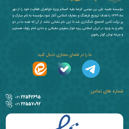
مؤسسه علمیه علی بن موسی الرضا علیه السلام ویژه خواهران فعالیت خود را از مهر
ماه ۱۳۷۹ با هدف ترویج فرهنگ و معارف اسلامی آغاز نمود.مؤسسه به نام مبارک و
پر برکت ثامن الحجج نامگذاری شد تا این نام نشانی باشد از آن که همه ما در دو
عالم و به ویژه در ایران اسلامی ریزه خوار سفره‌ی معرفتی و مادی امام رئوف هستیم
و جرعه نوش کوثر رضوی.
ما را در فضای مجازی دنبال کنید
شماره های تماس
22542695
021
22557092
021