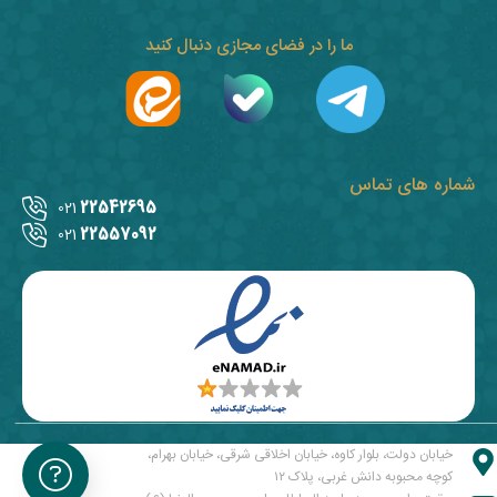
ما را در فضای مجازی دنبال کنید
شماره های تماس
22542695
021
22557092
021
خیابان دولت، بلوار کاوه، خیابان اخلاقی شرقی، خیابان بهرام،
کوچه محبوبه دانش غربی، پلاک ۱۲