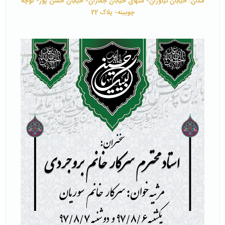
مکان: خیابان نیاوران- انتهای خیابان جماران- خیابان حسن پور- کوچه
چوبینه- پلاک 22