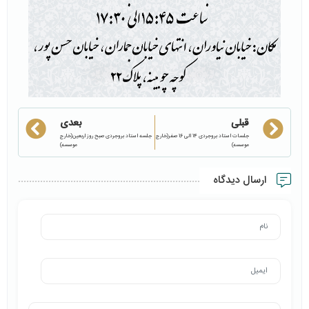
قبلی
بعدی
جلسات استاد بروجردی 14 الی 16 صفر(خارج
جلسه استاد بروجردی صبح روز اربعین(خارج
موسسه)
موسسه)
ارسال دیدگاه