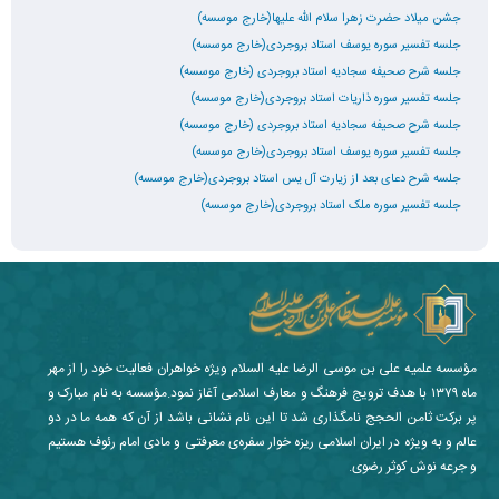
جشن میلاد حضرت زهرا سلام الله علیها(خارج موسسه)
جلسه تفسیر سوره یوسف استاد بروجردی(خارج موسسه)
جلسه شرح صحیفه سجادیه استاد بروجردی (خارج موسسه)
جلسه تفسیر سوره ذاریات استاد بروجردی(خارج موسسه)
جلسه شرح صحیفه سجادیه استاد بروجردی (خارج موسسه)
جلسه تفسیر سوره یوسف استاد بروجردی(خارج موسسه)
جلسه شرح دعای بعد از زیارت آل یس استاد بروجردی(خارج موسسه)
جلسه تفسیر سوره ملک استاد بروجردی(خارج موسسه)
مؤسسه علمیه علی بن موسی الرضا علیه السلام ویژه خواهران فعالیت خود را از مهر
ماه ۱۳۷۹ با هدف ترویج فرهنگ و معارف اسلامی آغاز نمود.مؤسسه به نام مبارک و
پر برکت ثامن الحجج نامگذاری شد تا این نام نشانی باشد از آن که همه ما در دو
عالم و به ویژه در ایران اسلامی ریزه خوار سفره‌ی معرفتی و مادی امام رئوف هستیم
و جرعه نوش کوثر رضوی.