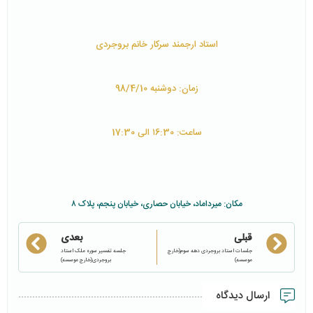
استاد ارجمند سرکار خانم بروجردی
زمان: دوشنبه 98/4/10
ساعت: ۱6:30 الی 17:30
مکان: میرداماد، خیابان حصاری، خیابان پنجم، پلاک ۸
قبلی
بعدی
جلسات استاد بروجردی دهه سوم(خارج
جلسه تفسیر سوره ملک استاد
موسسه)
بروجردی(خارج موسسه)
ارسال دیدگاه