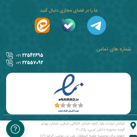
ما را در فضای مجازی دنبال کنید
شماره های تماس
22542695
021
22557092
021
خیابان دولت، بلوار کاوه، خیابان اخلاقی شرقی، خیابان بهرام،
کوچه محبوبه دانش غربی، پلاک ۱۲
حقوق برای موسسه علمیه السلطان علی بن موسی الرضا (ع)