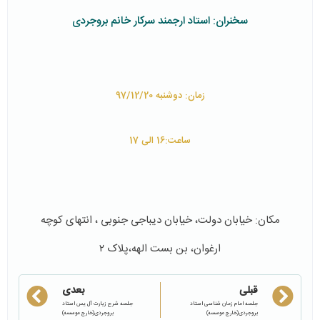
سخنران: استاد ارجمند سرکار خانم بروجردی
زمان: دوشنبه 97/12/20
ساعت:16 الی 17
مکان: خیابان دولت، خیابان دیباجی جنوبی ، انتهای کوچه
ارغوان، بن بست الهه،پلاک ۲
قبلی
بعدی
جلسه امام زمان شناسی استاد
جلسه شرح زیارت آل یس استاد
بروجردی(خارج موسسه)
بروجردی(خارج موسسه)