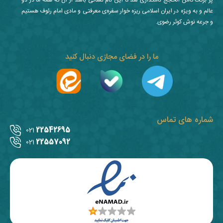
پر برکت ثامن الحجج نامگذاری شد تا این نام نشانی باشد از آن که همه ما در دو
عالم و به ویژه در ایران اسلامی ریزه خوار سفره‌ی معرفتی و مادی امام رئوف هستیم
و جرعه نوش کوثر رضوی.
ما را در فضای مجازی دنبال کنید
شماره های تماس
22542695
021
22557092
021