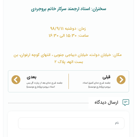
سخنران: استاد ارجمند سرکار خانم بروجردی
زمان: دوشنبه 98/9/11
ساعت: 15:30 الی 16:30
مکان: خیابان دولت، خیابان دیباجی جنوبی ، انتهای کوچه ارغوان، بن
بست الهه، پلاک ۲
قبلی
بعدی
جلسه شرح دعای کمیل استاد
جلسه شرح دعای بعد از زیارت آل یس
بروجردی(خارج موسسه)
استاد بروجردی(خارج موسسه)
ارسال دیدگاه