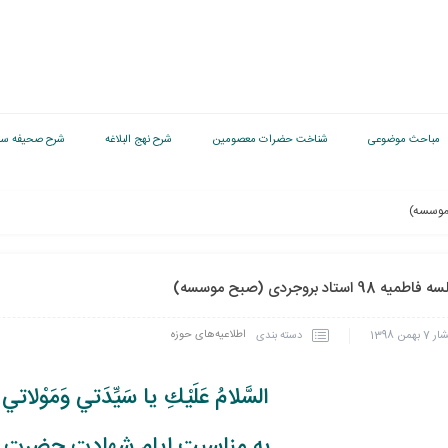
مباحث موضوعی
شناخت حضرات معصومین
شرح نهج البلاغه
شرح صحیفه سج
اطمیه 98 استاد بروجردی (صبح موسسه)
اطلاعیه‌های حوزه
دسته بندی
شار
7 بهمن 1398
السَّلامُ عَلَيْكِ يا سَيِّدَتي وَمَوْلاتي 
به مناسبت ایام شهادت حضرت 