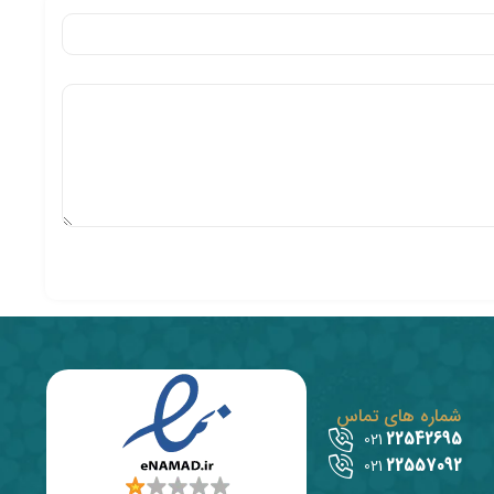
شماره های تماس
22542695
021
22557092
021