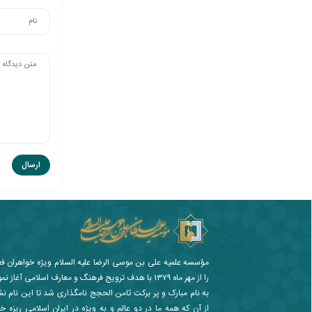
مؤسسه علمیه علی بن موسی الرضا علیه السلام ویژه خواهران ف
را از مهر ماه ۱۳۷۹ با هدف ترویج فرهنگ و معارف اسلامی آغا
به نام مبارک و پر برکت ثامن الحجج نامگذاری شد تا این نام ن
از آن که همه ما در دو عالم و به ویژه در ایران اسلامی ریزه خو