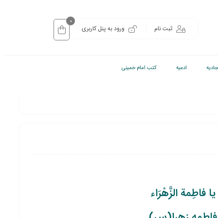
0
ثبت نام
ورود به پنل کاربری
ادیه
ادعیه
کتب امام خمینی
يا فاطِمة الزَّهْرَاء
فاطمه زهرا(س)