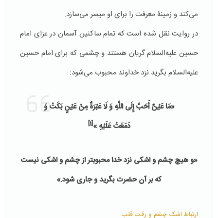
می‌کند و زمینۀ معرفت را برای او میسر می‌سازد.
در روایت نقل شده است که تمام ساکنین آسمان در عزای امام
حسین علیه‌السلام گریان هستند و چشمی که برای امام حسین
علیه‌السلام بگرید نزد خداوند محبوب می‌شود:
«مَا عَيْنٌ أَحَبَّ إِلَى اللَّهِ وَ لَا عَبْرَةٌ مِنْ عَيْنٍ بَكَتْ وَ
[1]
دَمَعَتْ عَلَيْهِ »
«و هيچ چشم و اشكى نزد خدا محبوب‏تر از چشم و اشکى نيست
كه بر آن حضرت بگرید و جارى شود.»
ارتباط اشک چشم و رقت قلب