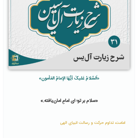
«اَلسَّلامُ عَلیکَ أیُّهَا الإمامُ المَأمون»
«سلام بر تو؛ ای امامِ امان‌‌یافته.»
امامت، تداوم حرکت و رسالت انبیای الهی