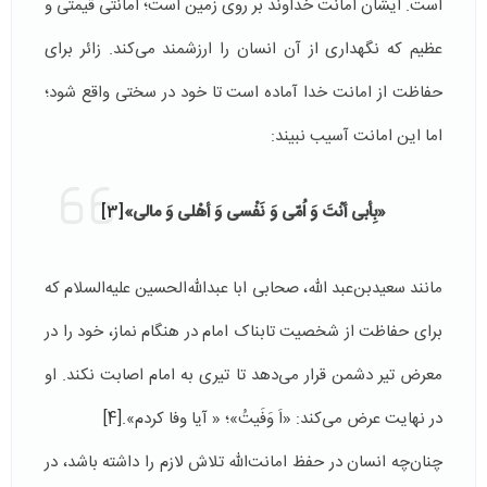
است. ایشان امانت خداوند بر روی زمین است؛ امانتی قیمتی و
عظیم که نگهداری از آن انسان را ارزشمند می‌کند. زائر برای
حفاظت از امانت خدا آماده است تا خود در سختی واقع شود؛
اما این امانت آسیب نبیند:
«بِأبى أنْتَ وَ اُمّى وَ نَفْسى وَ أهْلى وَ مالى»
[3]
مانند سعید‌بن‌عبد الله، صحابی ابا عبدالله‌الحسین علیه‌السلام که
برای حفاظت از شخصیت تابناک امام در هنگام نماز، خود را در
معرض تیر دشمن قرار می‌دهد تا تیری به امام اصابت نکند. او
در نهایت عرض می‌کند: «اَ وَفَیتُ»؛ « آیا وفا کردم».
[4]
چنان‌چه انسان در حفظ امانت‌الله تلاش لازم را داشته باشد، در