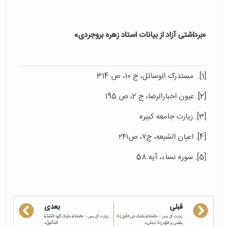
«برداشتی آزاد از بیانات استاد زهره بروجردی»
[1]. مستدرک الوسائل، ج 10، ص 314
[2]
. عیون اخبارالرضا، ج 2، ص 195
[3]. زیارت جامعه کبیره
[4]. اعیان الشیعه، ج۷، ص۲۴۱
[5]. سوره نساء، آیه 58
قبلی
بعدی
زیارت آل یس – «اَلسَّلاَمُ عَلَیْکَ فِی اللَّیْلِ إِذَا
زیارت آل یس – «السَّلاَمُ عَلَیْکَ أَیُّهَا الْمُقَدَّمُ
یَغْشَی وَ النَّهَارِ إِذَا تَجَلَّی»
الْمَأْمُولُ»