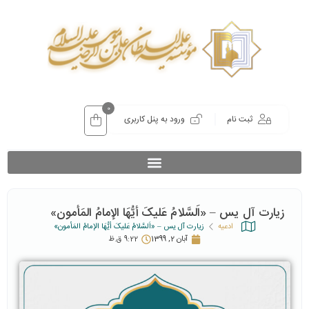
0
ثبت نام
ورود به پنل کاربری
زیارت آل یس – «اَلسَّلامُ عَلیکَ أیُّهَا الإمامُ المَأمون»
ادعیه
زیارت آل یس – «اَلسَّلامُ عَلیکَ أیُّهَا الإمامُ المَأمون»
آبان 2, 1399
9:22 ق.ظ