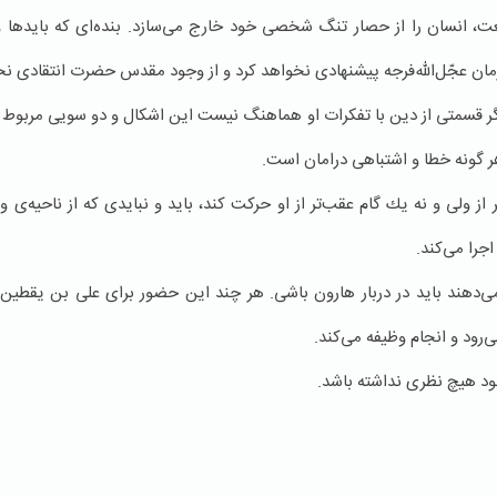
ریعت، انسان را از حصار تنگ شخصی خود خارج می‌سازد. بنده‌ای كه بایدها 
مام زمان عجّل‌الله‌فرجه پیشنهادی نخواهد كرد و از وجود مقدس حضرت انتقاد
كه اگر قسمتی از دین با تفكرات او هماهنگ نیست این اشكال و دو سویی مر
 گونه خطا و اشتباهی درامان است.
ز ولی و نه یك گام عقب‌تر از او حركت ‌كند، باید و نبایدی كه از ناحیه‌ی و
جرا می‌كند.
می‌دهند باید در دربار هارون باشی. هر چند این حضور برای علی بن یقطین ن
ی‌رود و انجام وظیفه می‌كند.
خود هیچ نظری نداشته باشد.