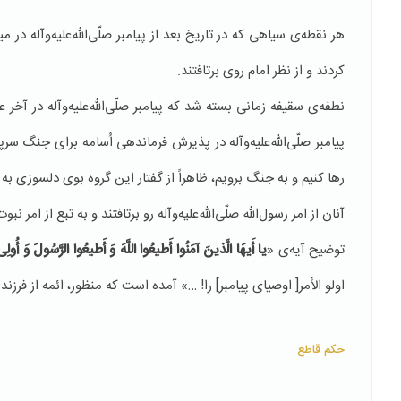
هر نقطه‌ی سیاهی كه در تاریخ بعد از پیامبر صلّی‌الله‌علیه‌وآله 
كردند و از نظر امام روی برتافتند.
نطفه‌ی سقیفه زمانی بسته شد كه پیامبر صلّی‌الله‌علیه‌وآله در آ
پیامبر صلّی‌الله‌علیه‌وآله در پذیرش فرماندهی اُسامه برای جنگ سرپیچ
رها كنیم و به جنگ برویم، ظاهراً از گفتار این گروه بوی دلسوزی به پ
آنان از امر رسول‌الله صلّی‌الله‌علیه‌وآله رو برتافتند و به تبع از امر
توضیح آیه‌ی «
یا أَیهَا الَّذینَ آمَنُوا أَطیعُوا اللَّهَ وَ أَطیعُوا الرَّسُولَ وَ أُولِی
اولو الأمر[ اوصیاى پیامبر] را! …» آمده است كه منظور، ائمه از فرزند
حکم قاطع