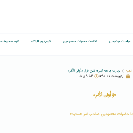
مباحث موضوعی
شناخت حضرات معصومین
شرح نهج البلاغه
شرح صحیفه سج
ادعیه
زیارت جامعه کبیره: شرح فراز «أُولِی الْأَمْرِ»
اردیبهشت 27, 1391
9:54 ق.ظ
«وَ أُولِی الْأَمْرِ»
ا حضرات معصومین صاحب امر هستید»