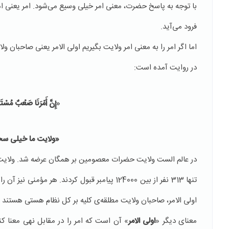
با توجه به پاسخ حضرت، معنی امر خیلی وسیع می‌شود. امر یعنی امر ا
فرود می‌آید.
اما اگر امر را به معنی امر ولایت بگیریم اولی الامر یعنی صاحبان ول
در روایت آمده است:
«
إِنَّ أَمْرَنَا صَعْبٌ مُسْتَ
«ولایت ما خیلی سخ
در عالم الست ولایت حضرات معصومین بر همگان عرضه شد. ولایت را ن
تنها 313 نفر از بین 124000 پیامبر قبول كردند
اولی الامر، صاحبان ولایت مطلقه‌ی كلیه بر كل نظام هستی هستند ك
معنای دیگر «
اولی الامر
» آن است كه امر را در مقابل نهی معنا ك