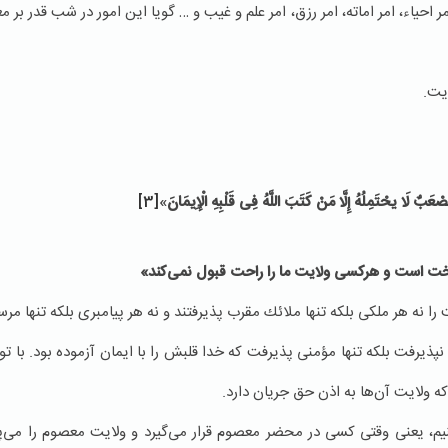
حیاء، امر اماته، امر رزق، امر علم و غیب و … گویا این امور در شب قدر بر م
ایت.
صْعَبٌ لَا یحْتَمِلُهُ إِلَّا مَنْ كَتَبَ اللَّهُ فِی قَلْبِهِ الْإِیمَانَ
»
[3]
ت است و هركسی ولایت ما را راحت قبول نمی‌كند»
ه هر ملكی بلكه تنها ملائك مقرب پذیرفتند و نه هر پیامبری بلكه تنها مرس
. هر مؤمنی نیز آن را نپذیرفت بلكه تنها مؤمنی پذیرفت كه خدا قلبش را با ایمان آزموده بود.
ه ولایت آن‌ها به اذن حق جریان دارد.
نیم، یعنی وقتی كسی در محضر معصوم قرار می‌گیرد و ولایت معصوم را می‌پ