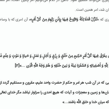
چیزی می‌تواند منطبق شود. گاهی در كلام می‌گوئیم امر چنین است، امر م
نان شد، امر همین است.
ری كه «
تَنَزَّلُ الْمَلَائِكَةُ وَالرُّوحُ فِیهَا بِإِذْنِ رَبِّهِمْ مِنْ كُلِّ أَمْرٍ»،
آن امری كه با وساط
تِی یفَرَّقُ فِیهَا كُلُّ أَمْرٍ حَكِیمٍ مِنْ خَلْقٍ وَ رِزْقٍ وَ أَجَلٍ وَ عَمَلٍ وَ حَیاةٍ وَ مَوْتٍ وَ عِلْمِ 
ا لِلَّهِ وَ أَصْفِیائِهِ وَ السَّفَرَةِ بَینَهُ وَ بَینَ خَلْقِهِ وَ هُمْ وَجْهُ اللَّهِ الَّذِی‏ …»
[2]
بى كه در آن شب هر امر و حكم از حضرت واحد علیم، مقرون و مستقیم گردد از 
ن‌ها و زمین و معجزات و آیات كه هیچ احدى را سزاوار نباشد مگر خداى تعالى
كه میان خدا و خلق اللَّه باشند…»