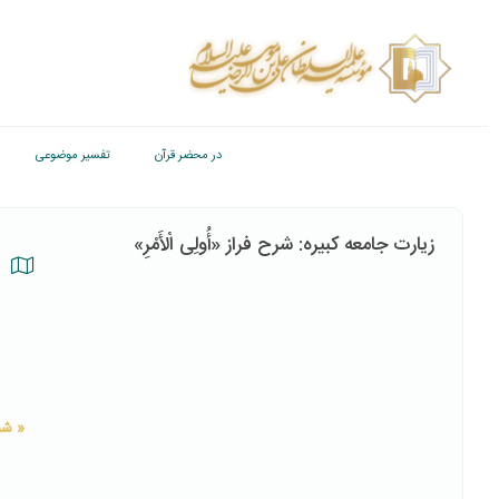
در محضر قرآن
تفسیر موضوعی
زیارت جامعه کبیره: شرح فراز «أُولِی الْأَمْرِ»
« شم