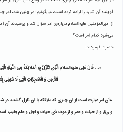
در این آیه امر به معنی چیزی است كه در واقع این شیء بر هر 
گوینده آن شیء را اراده كرده است، می‌گوئیم امر چنین شد، امر چ
از امیرالمؤمنین علیه‌السلام درباره‌ی امر سؤال شد و پرسیدند آن ام
می‌شود كدام امر است؟
حضرت فرمودند:
«…
قَالَ عَلِی علیه‌السلام الَّذِی تَنَزَّلُ بِهِ الْمَلَائِكَةُ فِی اللَّیلَةِ الَّ
الْأَرْضِ وَ الْمُعْجِزَاتِ الَّتِی لَا تَنْبَغِی إِلَّ
«آن امر عبارت است از آن چیزى كه ملائكه با آن نازل گشتند در ش
و رزق و از حیات و عمر و از موت ذى حیات و اجل و علم بغیب آسما