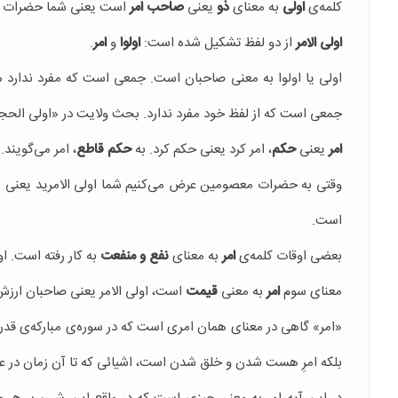
كلمه‌ی
اولی
به معنای
ذو
یعنی
صاحب امر
است یعنی شما حضرات م
اولی الامر
از دو لفظ تشكیل شده است:
اولوا
و
امر
.
اولی یا اولوا به معنی صاحبان است. جمعی است كه مفرد ندارد 
جمعی است كه از لفظ خود مفرد ندارد. بحث ولایت در «اولی الحجی»
امر
یعنی
حكم
، امر كرد یعنی حكم كرد. به
حكم قاطع
، امر می‌گویند.
وقتی به حضرات معصومین عرض می‌كنیم شما اولی الامرید یعنی شما
است.
بعضی اوقات كلمه‌ی
امر
به معنای
نفع و منفعت
به كار رفته است. او
معنای سوم
امر
به معنی
قیمت
است، اولی الامر یعنی صاحبان ارزش
«امر» گاهی در معنای همان امری است كه در سوره‌ی مباركه‌ی قدر
بلكه امرِ هست شدن و خلق شدن است، اشیائی كه تا آن زمان در ع