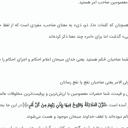
عصومین صاحب امر هستید.
همچنان كه كلمات «ذا، ذو، ذی» به معنای صاحب، مفردی است كه از لفظ خو
 گذشت اما برای «امر» چند معنا ذكر كرده‌اند.
 صاحبان حُكم هستید یعنی خدای سبحان اعلام احكام و اجرای احكام را در ا
لی الامر یعنی صاحبان نفع یا نفع رسانان.
 و قیمت، شما حضرات معصومین با ارزش‌ترین و پرقیمت‌ترین مخلوقات عالمی
 آمده است «
تَنَزَّلُ الْمَلَائِكَةُ وَالرُّوحُ فِیهَا بِإِذْنِ رَبِّهِمْ مِنْ كُلِّ أَمْرٍ
»
[1]
در این جا بح
الم نبوده‌اند با لطف خداوند سبحان موجود و هست می‌شوند.