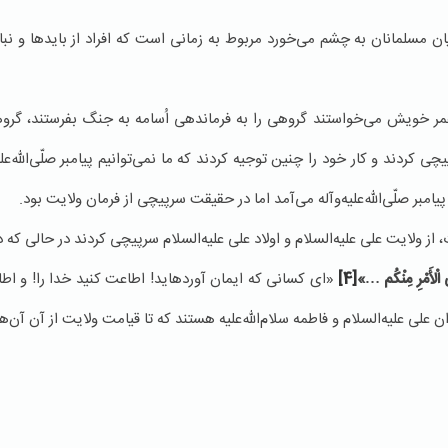
در میان مسلمانان به چشم می‌خورد مربوط به زمانی است كه افراد از بایدها و 
خر عمر خویش می‌خواستند گروهی را به فرماندهی اُسامه به جنگ بفرستند، گروه
ی كردند و كار خود را چنین توجیه كردند كه ما نمی‌توانیم پیامبر صلّی‌الله‌علیه‌
یامبر صلّی‌الله‌علیه‌وآله می‌آمد اما در حقیقت سرپیچی از فرمان ولایت بود.
 نبوت، از ولایت علی علیه‌السلام و اولاد علی علیه‌السلام سرپیچی كردند در حالی كه 
 الْأَمْرِ مِنْكُم‏ …»
[4]
«اى كسانى كه ایمان آورده‏اید! اطاعت كنید خدا را! و اطا
ان علی علیه‌السلام و فاطمه سلام‌الله‌علیه هستند كه تا قیامت ولایت از آن‌ آن‌