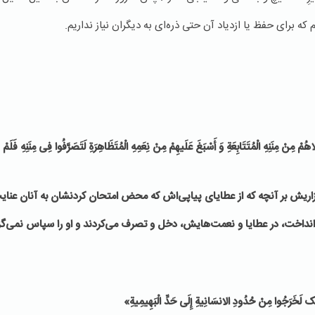
ه برای حفظ یا ازدیاد آن حتی ذره‌ای به دیگران نیاز نداریم.
َاهُمْ مِنْ مِنَنِهِ الْمُتَتَابِعَةِ وَ أَسْبَغَ عَلَیهِمْ مِنْ نِعَمِهِ الْمُتَظَاهِرَةِ لَتَصَرَّفُوا فِی مِنَنِهِ فَلَ
ش بر آنچه که از عطایای پیاپی‌اش که محض امتحان کردنشان به آنان عنای
‌انداخت، در عطایا و نعمت‌هایش، دخل و تصرف می‌کردند و او را سپاس نمی‌گزا
ِک لَخَرَجُوا مِنْ حُدُودِ الانسَانِیةِ إِلَى حَدِّ الْبَهِیمِیةِ
»