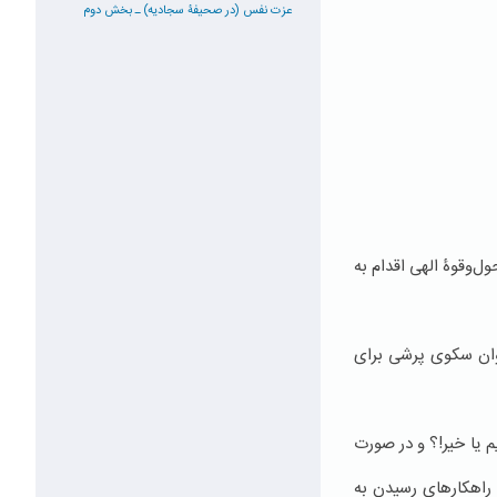
عزت نفس (در صحیفۀ سجادیه) ـ بخش دوم
و‌قوۀ الهی اقدام به
وان سکوی پرشی برای
 یا خیر!؟ و در صورت
راهکارهای رسیدن به