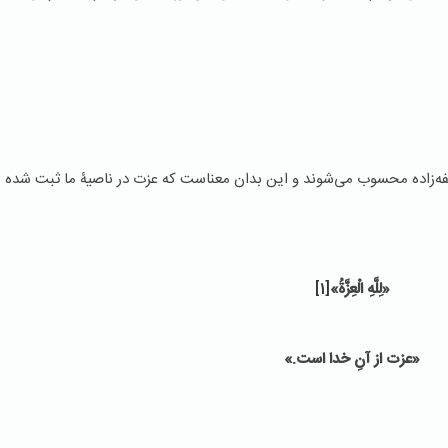
خلیفه‌زاده محسوب می‌شوند و این بدان معناست که عزت در ناصیۀ ما ثبت شده
«لِلَّهِ الْعِزَّةُ»
[1]
«عزت از آنِ خدا است.»