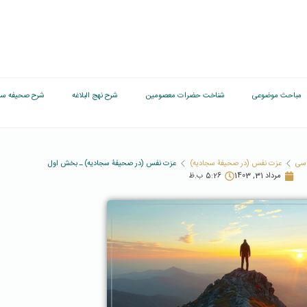
مباحث موضوعی
شناخت حضرات معصومین
شرح نهج البلاغه
شرح صحیفه سج
اسی
عزت نفس (در صحیفۀ سجادیه)
عزت نفس (در صحیفۀ سجادیه) ـ بخش اول
مرداد 31, 1403
5:26 ب.ظ