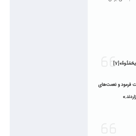
مْ یحْمَدُوهُ»
[7]
ت فرمود و نعمت‌های
ردند.
»