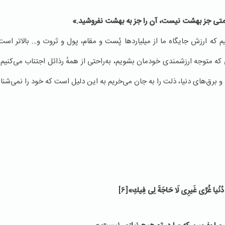
متى جز بهشت نیست، آن را جز به بهشت نفروشید.»
 که ارزش جایگاه ما از میلیاردها پُست و مقام، پول و ثروت و… بالاتر است،
 که متوجه ارزشمندی خودمان بشویم، به‌راحتی از همهٔ رذائل اجتناب می‌کنیم. 
 و برق‌های دنیا، ذلت را به جان می‌خریم به این دلیل است که خود را نمی‌شنا
ُنْیا غُرِّی غَیرِی لَا حَاجَةَ لِی فِیكِ»
[6]