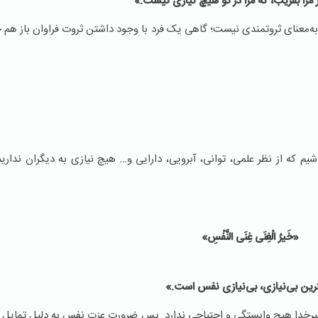
ر مرا بفریب، كه مرا در تو هیچ نیازى نیست.»
به‌معنای ثروتمندی نیست؛ گاهی یک فرد با وجود داشتن ثروت فراوان باز هم 
شیم که از نظر علمی، توانی، آبرویی، دارایی و… هیچ نیازی به دیگران ندار
«خَیرُ الْغِنَى‏ غِنَى النَّفْسِ»
رین بی‌نیازی، بی‌نیازی نفس است.»
یرِخدا هیچ وابستگی و احتیاجی ندارد. پس ضرورت عزت نفس به دلیل تمایل 