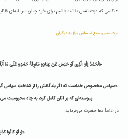
هنگامی که عزت نفس داشته باشیم برای خود چنان سرمایه‌ای قائلیم ک
عزت نفس، مانع احساس نیاز به دیگران
«
الْحَمْدُ لِلَّهِ الَّذِی لَوْ حَبَسَ عَنْ عِبَادِهِ مَعْرِفَةَ حَمْدِهِ عَلَى مَا أَبْل
«
سپاس مخصوص خداست که اگر بندگانش را از شناختِ سپاس گزاری
پیوسته‌ای که بر آنان کامل کرد، به چاه محرومیت می
در ادامۀ دعا حضرت می‌‌فرماید:
«وَ لَوْ کانُوا کذَل