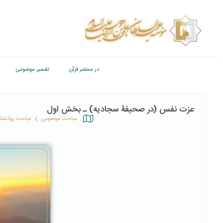
در محضر قرآن
تفسیر موضوعی
عزت نفس (در صحیفۀ سجادیه) ـ بخش اول
مباحث موضوعی
مباحث روانشن