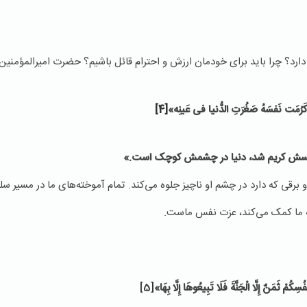
؟ چرا باید برای خودمان ارزش و احترام قائل باشیم؟ حضرت امیرالمؤمنین م
رُمَت نَفسَهُ صَغُرَتِ الدُّنیا فی عَینِه»
[4]
سش کریم شد، دنیا در چشمش کوچک است.»
 برقی که دارد در چشم او ناچیز جلوه می‌کند. تمام آموخته‌های ما در مسیر 
 به ما کمک می‌کند، عزت نفس ماست.
سِكُمْ ثَمَنٌ إِلَّا الْجَنَّةَ فَلَا تَبِیعُوهَا إِلَّا بِهَا»
[5]