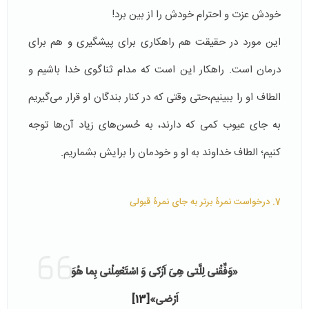
خودش عزت و احترام خودش را از بین برد!
این مورد در حقیقت هم راهکاری برای پیشگیری و هم برای
درمان است. راهکار این است که مدام ثناگوی خدا باشیم و
الطاف او را ببینیم،حتی وقتی که در کنار بندگان او قرار می‌گیریم
به جای عیوب کمی که دارند، به حُسن‌های زیاد آن‌ها توجه
کنیم؛ الطاف خداوند به او و خودمان را برایش بشماریم.
7. درخواست نمرۀ برتر به جای نمرۀ قبولی
«
وَفِّقْنى لِلَّتى هِىَ اَزْکى وَ اسْتَعْمِلْنى بِما هُوَ
اَرْضى»
[13]