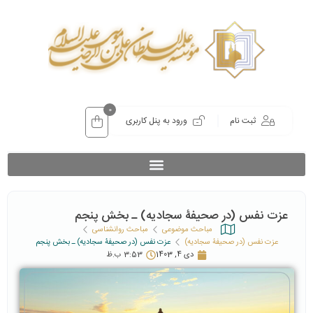
0
ثبت نام
ورود به پنل کاربری
عزت نفس (در صحیفۀ سجادیه) ـ بخش پنجم
مباحث موضوعی
مباحث روانشناسی
عزت نفس (در صحیفۀ سجادیه)
عزت نفس (در صحیفۀ سجادیه) ـ بخش پنجم
دی 4, 1403
3:53 ب.ظ