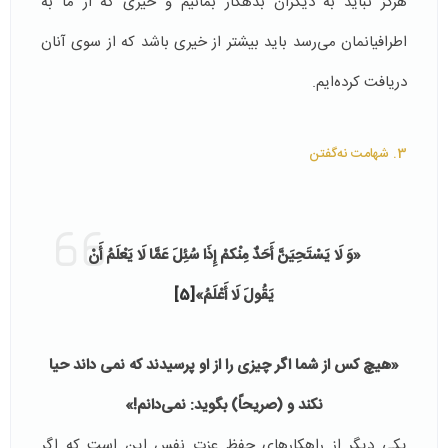
هرگز نباید به دیگران بدهکار بمانیم و خیری که از ما به
اطرافیانمان می‌رسد باید بیشتر از خیری باشد که از سوی آنان
دریافت کرده‌ایم.
3. شهامت نه‌گفتن
«وَ لَا يَسْتَحِيَنَّ أَحَدٌ مِنْکمْ إِذَا سُئِلَ عَمَّا لَا يَعْلَمُ أَنْ
يَقُولَ لَا أَعْلَمُ»
[5]
«هيچ کس از شما اگر چيزى را از او پرسيدند که نمى داند حيا
نکند و (صريحاً) بگويد: نمى‌دانم!»
یکی دیگر از راهکارهای حفظ عزت نفس این است که اگر