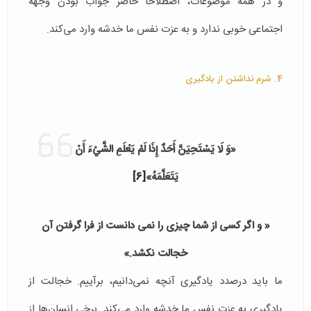
و در همۀ موضوعات، اصطلاحاً حاضر جواب بودن وجهۀ
اجتماعی خوبی ندارد و به عزت نفس ما خدشه وارد می‌کند.
4. شرم نداشتن از یادگیری
«وَ لَا يَسْتَحِيَنَّ أَحَدٌ إِذَا لَمْ يَعْلَمِ الشَّيْءَ أَنْ
يَتَعَلَّمَهُ»
[6]
« و اگر کسى از شما چيزى را نمى دانست از فرا گرفتن آن
خجالت نکشد.»
ما باید درصدد یادگیری آنچه نمی‌دانیم، برآییم. خجالت از
یادگیری به عزت نفس ما خدشه وارد می‌کند. برخی انسان‌ها از