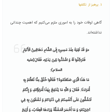
1. پرهیز از تکلف­ها
گاهی اوقات خود را به اموری ملزم می‌کنیم که اهمیت چندانی
نداشته‌اند.
«وَ قَدْ لَقِيَهُ عِنْدَ مَسِيرِهِ إِلَى الشَّامِ دَهَاقِينُ الْأَنْبَارِ
فَتَرَجَّلُوا لَهُ وَ اشْتَدُّوا بَيْنَ يَدَيْهِ، فَقَالَ(علیه
السلام):
مَا هَذَا الَّذِي صَنَعْتُمُوهُ؟ فَقَالُوا خُلُقٌ مِنَّا نُعَظِّمُ بِهِ
أُمَرَاءَنَا. فَقَالَ وَ اللَّهِ مَا يَنْتَفِعُ بِهَذَا أُمَرَاؤُکمْ، وَ إِنَّکمْ
لَتَشُقُّونَ عَلَى أَنْفُسِکمْ فِي دُنْيَاکمْ وَ تَشْقَوْنَ بِهِ فِي
آخِرَتِکمْ؛ وَ مَا أَخْسَرَ الْمَشَقَّةَ وَرَاءَهَا الْعِقَابُ، وَ أَرْبَحَ