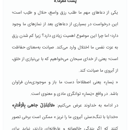
پست مفرما.»
یکی از دعاهای مهم ما طلب رزق واسع، حلال و طیّب است؛
این درخواست در بسیاری از دعاهای بعد از نمازهای ما وجود
دارد؛ اما چرا این موضوع اهمیت زیادی دارد؟ زیرا کم شدن رزق
به عزت نفس ما اختلال وارد می‌کند. صیانت به‌معنای حفاظت
است؛ یعنی از خدای سبحان می‌خواهیم که با بی‌نیازی از خلق،
از آبروی ما صیانت کند.
« يَسارِ» یعنی اصطلاحاً دست ما باز و موجودی‌مان فراوان
باشد. در واقع «يَسارِ» توانگری مادی و معنوی است.
در ادامه به خداوند عرض می‌کنیم:
«
لاتَبْتَذِلْ جاهى بِالْاِقْتارِ
»
«خدایا با تنگ‌دستی آبروی ما را نریز.» ممکن است برخی تصور
کنند که اگر بندگی خالصانه و عارفانه‌ای دارند، نباید برای