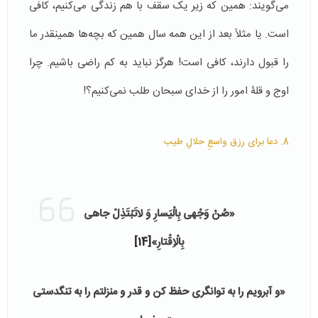
می‌گویند: همین که زیر یک سقف با هم زندگی می‌کنیم، کافی
است. یا مثلاً بعد از این همه سال همین که بچه‌ها همینقدر ما
را قبول دارند، کافی است! هرگز نباید به کم راضی باشیم. چرا
اوج و قلۀ امور را از خدای سبحان طلب نمی‌کنیم؟!
8. دعا برای رزق واسعِ حلالِ طیب
«
صُنْ وَجْهى بِالْيَسارِ وَ لاتَبْتَذِلْ جاهى
بِالْاِقْتارِ»
[14]
«و آبرویم را به توانگری حفظ کن و قدر و منزلتم را به تنگدستی