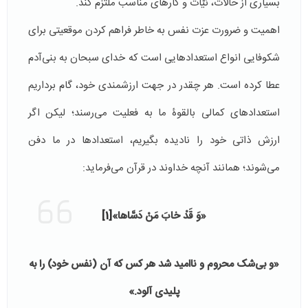
بسیاری از حالات، نیّات و کارهای مناسب ملتزم کند.
اهمیت و ضرورت عزت نفس به خاطر فراهم کردن موقعیتی برای
شکوفایی انواع استعدادهایی است که خدای سبحان به بنی‌آدم
عطا کرده است. هر چقدر در جهت ارزشمندی خود، گام برداریم
استعدادهای کمالی بالقوۀ ما به فعلیت می‌رسند؛ لیکن اگر
ارزش ذاتی خود را نادیده بگیریم، استعدادها در ما دفن
می‌شوند؛ همانند آنچه خداوند در قرآن می‌فرماید:
«
وَ قَدْ خابَ مَنْ دَسَّاها»
[1]
«
و بى‌شک محروم و نااميد شد هر کس که آن (نفس خود) را به
پليدى آلود.»