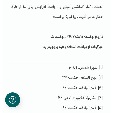
نعمات، کنار گذاشتن تنبلی و… باعث افزایش رزق ما از طرف
خداوند می‌شود، زیرا او رزّاق است.
تاریخ جلسه: 1402/5/11 ـ جلسه 5
«برگرفته از بیانات استاده زهره بروجردی»
[1]
. سورۀ شمس، آیۀ 10.
[2]
. نهج البلاغه، حکمت 37.
[3]
. نهج البلاغه، حکمت 62.
[4]
. مکارم‌الاخلاق، ج 1، ص 42.
[5]
. نهج البلاغه، حکمت 82