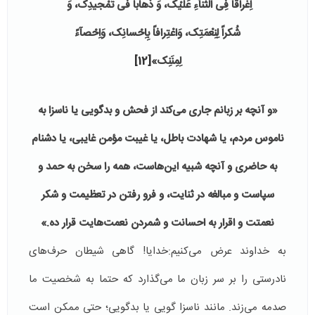
اِغْراقاً فِى الثَّنآءِ عَلَيْک، وَ ذَهاباً فى تَمْجيدِک، وَ
شُکراً لِنِعْمَتِک، وَاعْتِرافاً بِاِحْسانِک، وَاِحْصآءً
لِمِنَنِک»
[12]
«و آنچه بر زبانم جاری می‌کند از فحش و بدگویی یا ناسزا به
ناموس مردم، یا شهادت باطل، یا غیبت مؤمن غایبی، یا دشنام
به حاضری و آنچه شبیه این‌هاست، همه را سخن به حمد و
سپاست و مبالغه در ثنایت، و فرو رفتن در تعظیمت و شکر
نعمتت و اقرار به احسانت و شمردن نعمت‌هایت قرار ده.»
به خداوند عرض می‌کنیم:خدایا! گاهی شیطان حرف‌های
نادرستی را بر سر زبان ما می‌گذارد که حتما به شخصیت ما
صدمه می‌زند. مانند ناسزا گویی یا بدگویی؛ حتی ممکن است