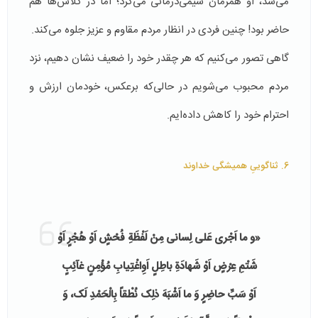
می‌شد، او همزمان شیمی‌درمانی می‌کرد؛ اما در کلاس‌ها هم
حاضر بود! چنین فردی در انظار مردم مقاوم و عزیز جلوه می‌کند.
گاهی تصور می‌کنیم که هر چقدر خود را ضعیف نشان دهیم، نزد
مردم محبوب می‌شویم در حالی‌که برعکس، خودمان ارزش و
احترام خود را کاهش داده‌ایم.
6. ثناگوییِ همیشگی خداوند
«
و ما اَجْرى‌ عَلى‌ لِسانى مِنْ لَفْظَةِ فُحْشٍ اَوْ هُجْرٍ اَوْ
شَتْمِ عِرْضٍ اَوْ شَهادَةِ باطِلٍ اَوِاغْتِيابِ مُؤْمِنٍ غآئِبٍ
اَوْ سَبِّ حاضِرٍ وَ ما اَشْبَهَ ذلِک نُطْقاً بِالْحَمْدِ لَک، وَ