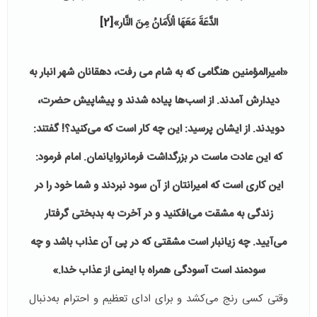
الدَّعَةَ مَعَهَا الْأَمَانُ مِنَ النَّار»
[2]
«امیرالمؤمنین هنگامى که به شام مى رفت، دهقانان شهر انبار به
ديدارش آمدند. از اسب‌ها پياده شدند و پيشاپيش حضرت،
دويدند. از ایشان پرسيد: اين چه کار است که مى‌کنيد؟! گفتند:
که اين عادت ماست در بزرگداشت فرمانروايانمان. امام فرمود:
اين کارى است که اميرانتان از آن سود نبردند و شما خود را در
زندگى به مشقت مى‌افکنيد و در آخرت به بدبختى گرفتار
مى‌آييد. چه زيانبار است مشقتى که در پى آن عذاب باشد و چه
سودمند است آسودگى همراه با ايمنى از عذاب خدا.»
وقتی کسی رنج می‌کشد و برای ادای تعظیم و احترام به‌دنبال