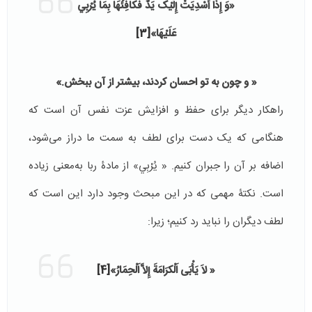
«وَ إِذَا أُسْدِيَتْ إِلَيْک يَدٌ فَکافِئْهَا بِمَا يُرْبِي
عَلَيْهَا»
[3]
« و چون به تو احسان کردند، بيشتر از آن ببخش.»
راهکار دیگر برای حفظ و افزایش عزت نفس آن است که
هنگامی که یک دست برای لطف به سمت ما دراز می‌شود،
اضافه بر آن را جبران کنیم. « يُرْبِي» از مادۀ ربا به‌معنی زیاده
است. نکتۀ مهمی که در این مبحث وجود دارد این است که
لطف دیگران را نباید رد کنیم؛ زیرا:
«
لاَ يَأْبَى اَلْکرَامَةَ إِلاَّ اَلْحِمَارُ
»
[4]