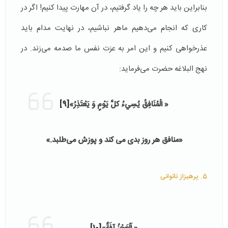
بنابراین باید هر چه را یاد گرفتیم، در آن مهارت پیدا کنیم! اگر در
کاری که انجام می‌دهیم ماهر نباشیم، در نهایت مدام باید
عذرخواهی کنیم و این امر به عزت نفس ما صدمه می‌زند. در
نهج البلاغه حضرت می‌فرماید:
«
الْمُنَافِقُ يُسِيءُ کلَّ يَوْمٍ وَ يَعْتَذِرُ»
[9]
«منافق هر روز بدى مى کند و پوزش مى‌طلبد.»
5. پرهیزاز ناتوانی