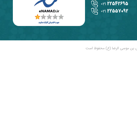
22542695
021
22557092
021
ی بن موسی الرضا (ع) محفوظ است