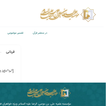
در محضر قرآن
تفسیر موضوعی
قربانی
[ipt_fsqm_form id=”10″]
مؤسسه علمیه علی بن موسی الرضا علیه السلام ویژه خواهران ف