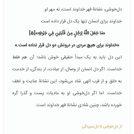
دل‌خوشی، نشانۀ قهر خداوند است، نه مهر او.
خداوند برای انسان تنها یک دل قرار داده است
«
مَا جَعَلَ اللَّهُ لِرَجُلٍ مِنْ قَلْبَيْنِ فِي جَوْفِهِ
»
[5]
«خداوند براى هيچ مردى در درونش دو دل قرار نداده است.»
این دل باید به یک مبدأ حقیقی خوش باشد؛ آن هم فقط
خداست. اگر دل انسان از وصال، از عبادت، از بندگی، از خدمت
به خلق و از قرب الهی شاد می‌شود، این نشانۀ عنایت و لطف
خداست. اما اگر دل‌خوشی او به مادیات پست و گذرا گره
خورده باشد، چنین شادی‌ نشانۀ قهر خداوند است.
از دل‌خوشی تا دل‌سپردگی