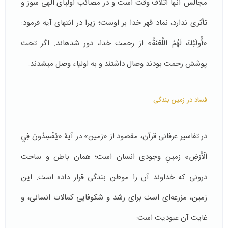
مجالس آن­ها اتلاف وقت است و در مصائب اولیای الهی سوز و
تأثری ندارد، نماد قهر خدا بر اوست؛ زیرا در انتهای آیه فرمود:
«أُولَئِكَ لَهُمُ اللَّعْنَةُ» از رحمت خدا، دور شده­اند. اگر تحت
پوشش رحمت بودند وصال داشتند و به اولیاء وصل می­شدند.
فساد در زمین بندگی
در تفاسیر عرفانی قرآن، مقصود از «زمین» در آیۀ «يُفْسِدُونَ فِي
الْأَرْضِ» زمینِ وجودی انسان است؛ همان باطن و ساحت
درونی که خداوند آن را موطن بندگی قرار داده است. این
زمین، مزرعه‌ای است برای رشد و شکوفایی کمالات انسانی، و
غایت آن عبودیت است: