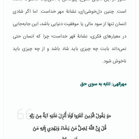
است. چنین دل‌خوشی‌ای، نشانۀ مهر خداست. اما اگر شادی
انسان تنها از سود مالی یا موفقیت دنیایی باشد، این جابه‌جایی
در معیارهای فکری، نشانۀ قهر خداست؛ چرا که انسان حتی
نمی‌داند بابت چه چیزی باید شاد باشد و از چه چیزی باید
ناخوش شود.
مهرالهی: انابه به سوی حق
«وَ يَقُولُ الَّذِينَ كَفَرُوا لَوْلَا أُنْزِلَ عَلَيْهِ آيَةٌ مِنْ رَبِّهِ
قُلْ إِنَّ اللَّهَ يُضِلُّ مَنْ يَشَاءُ وَيَهْدِي إِلَيْهِ مَنْ