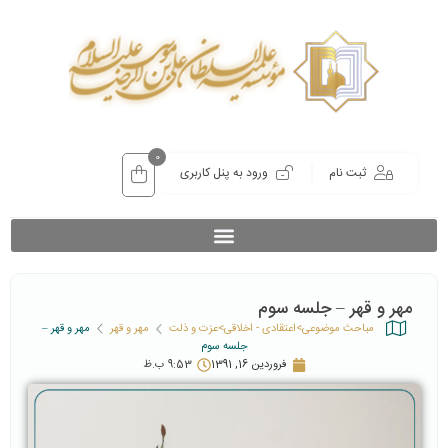
0
ثبت نام
ورود به پنل کاربری
مهر و قهر – جلسه سوم
مباحث موضوعی>اعتقادی - اخلاقی>عزت و ذلت
مهر و قهر
مهر و قهر –
جلسه سوم
فروردین 16, 1391
9:53 ب.ظ