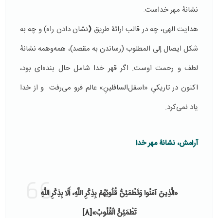
نشانۀ مهر خداست.
هدایت الهی، چه در قالب ارائۀ طریق
(
نشان دادن راه) و چه به
شکل ایصال إلی المطلوب (رساندن به مقصد)، همه‌و‌همه نشانۀ
لطف و رحمت اوست. اگر قهر خدا شامل حال بنده‌ای بود،
اکنون در تاریکیِ «اسفل‌السافلینِ» عالم فرو می‌رفت و از خدا
یاد نمی‌کرد.
آرامش، نشانۀ مهر خدا
«
الَّذِينَ آمَنُوا وَتَطْمَئِنُّ قُلُوبُهُمْ بِذِكْرِ اللَّهِ، أَلَا بِذِكْرِ اللَّهِ
تَطْمَئِنُّ الْقُلُوبُ
»
[8]