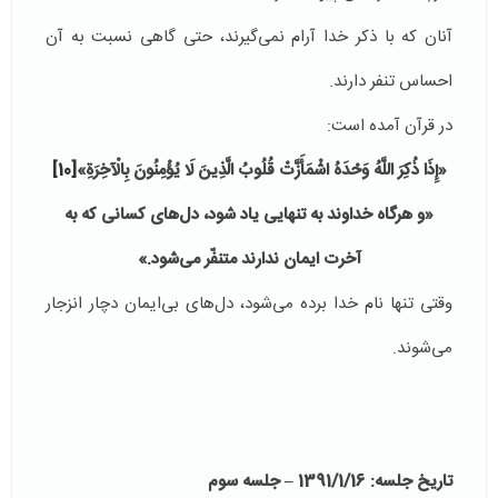
آنان که با ذکر خدا آرام نمی‌گیرند، حتی گاهی نسبت به آن
احساس تنفر دارند.
در قرآن آمده است:
«
إِذَا ذُكِرَ اللَّهُ وَحْدَهُ اشْمَأَزَّتْ قُلُوبُ الَّذِينَ لَا يُؤْمِنُونَ بِالْآخِرَةِ
»
[10]
«و هرگاه خداوند به تنهايى ياد شود، دل‌هاى كسانى كه به
آخرت ايمان ندارند متنفّر مى‌شود.»
وقتی تنها نام خدا برده می‌شود، دل‌های بی‌ایمان دچار انزجار
می‌شوند.
تاریخ جلسه: 1391/1/16 – جلسه سوم