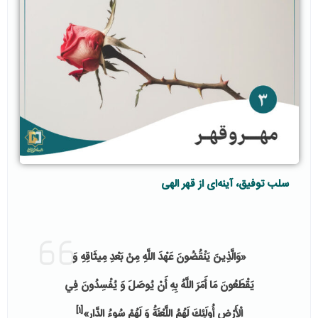
سلب توفیق، آینه‌ای از قهر الهی
«وَالَّذِينَ يَنْقُضُونَ عَهْدَ اللَّهِ مِنْ بَعْدِ مِيثَاقِهِ وَ
يَقْطَعُونَ مَا أَمَرَ اللَّهُ بِهِ أَنْ يُوصَلَ وَ يُفْسِدُونَ فِي
[1]
الْأَرْضِ أُولَئِكَ لَهُمُ اللَّعْنَةُ وَ لَهُمْ سُوءُ الدَّارِ»