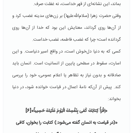
بماند، این نشانه‌ای از قهر خداست، نه غفلت صرف.
وقتی حضرت زهرا (سلام‌الله‌علیها) بر زن‌های مدینه غضب کرد و
از آن‌ها روی گرداند، معنایش این بود که خدا از آن‌ها روی
گردانده است؛ چرا که غضب فاطمه، غضب خداست.
کسی که به دنیا دل‌خوش است، در واقع اسیر دنیاست. و این
اسارت، سقوط در سطحی پایین از انسانیت است. انسان باید
صادقانه و بدون نیاز به تظاهر یا اعلام عمومی، خود را بررسی
کند. پیش از آن‌که نامۀ اعمال در قیامت خوانده شود، در دنیا
بخواند:
«
اِقْرَأْ كِتابَكَ كَفى‌ بِنَفْسِكَ الْيَوْمَ عَلَيْكَ حَسِيباً
»
[6]
«(در قيامت به انسان گفته مى‌شود:) كتابت را بخوان، كافى