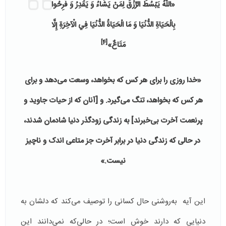
«اللَّهُ يَبْسُطُ الرِّزْقَ لِمَنْ يَشَاءُ وَ يَقْدِرُ وَ فَرِحُوا
بِالْحَيَاةِ الدُّنْيَا وَ مَا الْحَيَاةُ الدُّنْيَا فِي الْآخِرَةِ إِلَّا
[4]
مَتَاعٌ»
«خدا روزی را برای هر کس که بخواهد، وسعت می‌دهد و برای
هر کس که بخواهد، تنگ می‌گیرد. و [آنان که از حیات جاوید و
پرنعمت آخرت بی‌خبرند] به زندگی زودگذر دنیا شادمان شدند،
در حالی که زندگی دنیا در برابر آخرت جز متاعی اندک و ناچیز
نیست.»
این آیه به‌روشنی حال کسانی را توصیف می‌کند که دلشان به
دنیایی که دارند خوش است؛ در حالی‌که نمی‌دانند این