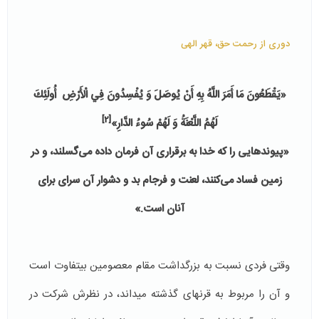
دوری از رحمت حق، قهر الهی
«يَقْطَعُونَ مَا أَمَرَ اللَّهُ بِهِ أَنْ يُوصَلَ وَ يُفْسِدُونَ فِي الْأَرْضِ أُولَئِكَ
[2]
لَهُمُ اللَّعْنَةُ وَ لَهُمْ سُوءُ الدَّارِ»
«پیوندهایی را که خدا به برقراری آن فرمان داده می‌گسلند، و در
زمین فساد می‌کنند، لعنت و فرجام بد و دشوار آن سرای برای
آنان است.»
وقتی فردی نسبت به بزرگداشت مقام معصومین بی­تفاوت است
و آن را مربوط به قرن­های گذشته می­داند، در نظرش شرکت در