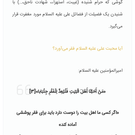
گوشی که حرام شنیده (غیبت، استهزاء، شهادت ناحق،…) با
شنیدن یک فضیلت از فضائل علی علیه السلام مورد مغفرت قرار
می‌گیرد.
آیا محبت علی علیه السلام فقر می‌آورد؟
امیرالمؤمنین علیه السلام:
«مَنْ أَحَبَّنَا أَهْلَ الْبَيْتِ فَلْيُعِدَّ لِلْفَقْرِ جِلْبَابا»
[3]
«اگر کسی ما اهل بیت را دوست دارد باید برای فقر پوششی
آماده کند»