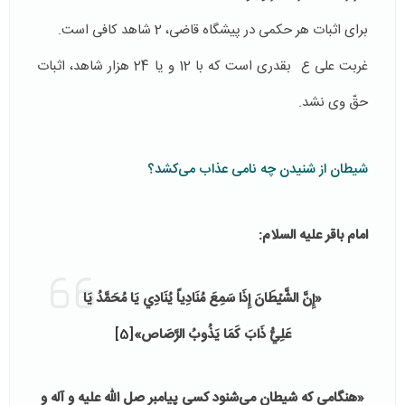
برای اثبات هر حکمی در پیشگاه قاضی، 2 شاهد کافی است.
غربت علی ع بقدری است که با 12 و یا 24 هزار شاهد، اثبات
حقّ وی نشد.
شیطان از شنیدن چه نامی عذاب می‌کشد؟
امام باقر علیه السلام:
«إِنَّ الشَّيْطَانَ إِذَا سَمِعَ مُنَادِياً يُنَادِي يَا مُحَمَّدُ يَا
عَلِيُّ ذَابَ كَمَا يَذُوبُ‏ الرَّصَاص»‏
[5]
«هنگامی که شیطان می‌شنود کسی پیامبر صل الله علیه و آله و