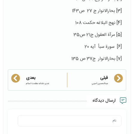
[3]
بحارالانوار ج 27 ص143
[4]
نهج البلاغه حکمت 108
[5]
مرآة العقول ج21 ص35
[6]
سورة سبأ آیه 20
[7]
بحارالانوار ج37 ص 135
قبلی
بعدی
عبدالحسین امینی
غدیر؛ نشانه عظمت اسلام
ارسال دیدگاه