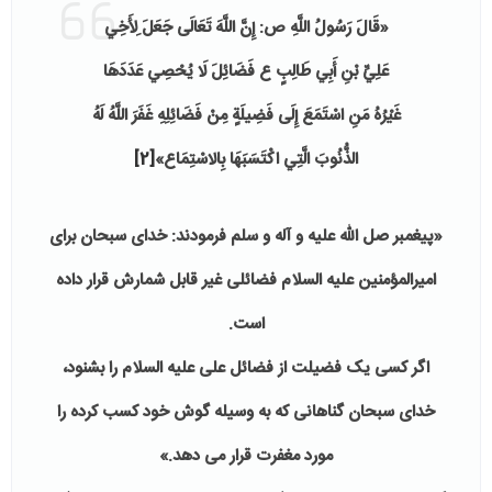
«قَالَ رَسُولُ اللَّهِ ص‏: إِنَّ اللَّهَ تَعَالَى جَعَلَ لِأَخِي
عَلِيِّ بْنِ أَبِي طَالِبٍ ع فَضَائِلَ لَا يُحْصِي عَدَدَهَا
غَيْرُهُ مَنِ‏ اسْتَمَعَ‏ إِلَى فَضِيلَةٍ مِنْ فَضَائِلِهِ غَفَرَ اللَّهُ لَهُ
الذُّنُوبَ الَّتِي اكْتَسَبَهَا بِالاسْتِمَاع»‏
[2]
«پیغمبر صل الله علیه و آله و سلم فرمودند: خدای سبحان برای
امیرالمؤمنین علیه السلام فضائلی غیر قابل شمارش قرار داده
است.
اگر کسی یک فضیلت از فضائل علی علیه السلام را بشنود،
خدای سبحان گناهانی که به وسیله گوش خود کسب کرده را
مورد مغفرت قرار می دهد.»