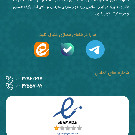
پر برکت ثامن الحجج نامگذاری شد تا این نام نشانی باشد از آن که همه ما در دو
عالم و به ویژه در ایران اسلامی ریزه خوار سفره‌ی معرفتی و مادی امام رئوف هستیم
و جرعه نوش کوثر رضوی.
ما را در فضای مجازی دنبال کنید
شماره های تماس
22542695
021
22557092
021