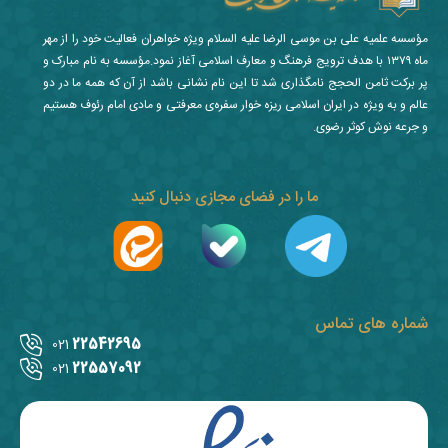
مؤسسه علمیه علی بن موسی الرضا علیه السلام ویژه خواهران فعالیت خود را از مهر
ماه ۱۳۷۹ با هدف ترویج فرهنگ و معارف اسلامی آغاز نمود.مؤسسه به نام مبارک و
پر برکت ثامن الحجج نامگذاری شد تا این نام نشانی باشد از آن که همه ما در دو
عالم و به ویژه در ایران اسلامی ریزه خوار سفره‌ی معرفتی و مادی امام رئوف هستیم
و جرعه نوش کوثر رضوی.
ما را در فضای مجازی دنبال کنید
شماره های تماس
22542695
021
22557092
021