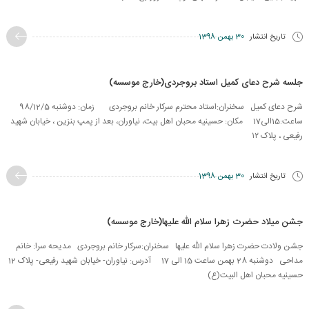
تاریخ انتشار
30 بهمن 1398
جلسه شرح دعای کمیل استاد بروجردی(خارج موسسه)
شرح دعای کمیل سخنران:استاد محترم سرکار خانم بروجردی زمان: دوشنبه 98/12/5
ساعت:15الی17 مکان: حسینیه محبان اهل بیت، نیاوران، بعد از پمپ بنزین ، خیابان شهید
رفیعی ، پلاک ۱۲
تاریخ انتشار
30 بهمن 1398
جشن میلاد حضرت زهرا سلام الله علیها(خارج موسسه)
جشن ولادت حضرت زهرا سلام الله علیها سخنران:سرکار خانم بروجردی مدیحه سرا: خانم
مداحی دوشنبه 28 بهمن ساعت 15 الی 17 آدرس: نیاوران- خیابان شهید رفیعی- پلاک 12
حسینیه محبان اهل البیت(ع)