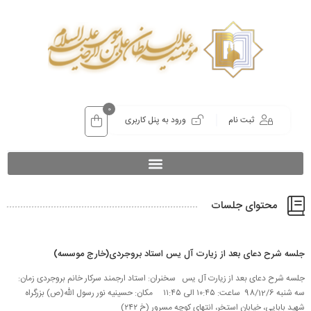
0
ثبت نام
ورود به پنل کاربری
محتوای جلسات
جلسه شرح دعای بعد از زیارت آل یس استاد بروجردی(خارج موسسه)
جلسه شرح دعای بعد از زیارت آل یس سخنران: استاد ارجمند سرکار خانم بروجردی زمان:
سه شنبه 98/12/6 ساعت: ۱۰:۴۵ الی ۱۱:۴۵ مکان: حسینیه نور رسول الله(ص) بزرگراه
شهید بابایی، خیابان استخر، انتهای کوچه مسرور (خ ۲۴۲)