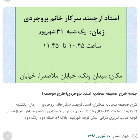
جلسه شرح صحیفه سجادیه استاد بروجردی(خارج موسسه)
شرح صحیفه سجادیه سخنران: استاد ارجمند سرکار خانم بروجردی زمان: یکشنبه
98/6/31 ساعت: ۱۰:۴۵ الی ۱۱:۴۵ مکان: میدان ونک،خیابان ملاصدرا،خیابان شیراز شمالی،
کوچه صائب تبریزی شرقی، نبش کوچه خورشید، پلاک ۲۶، طبقه دوم، زنگ دوم، ...
تاریخ انتشار
27 شهریور 1398