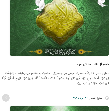
کاظم آل الله ـ بخش سوم
عقل و عاقل از دیدگاه حضرت موسی بن جعفر(ع) حضرت به هشام می‌فرمايند:‌ «يَا هِشَامُ
إِنَّ ضَوْءَ الْجَسَدِ فِي عَيْنِهِ- فَإِنْ كَانَ الْبَصَرُ مُضِيئاً اسْتَضَاءَ الْجَسَدُ كُلُّهُ- وَ إِنَّ ضَوْءَ الرُّوحِ الْعَقْلُ- فَإِذَا
كَانَ الْعَبْدُ عَاقِلًا كَانَ عَالِماً بِرَبِّهِ...... ...
تاریخ انتشار
30 مرداد 1398