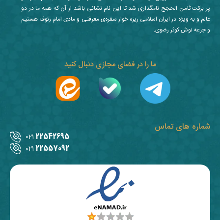
پر برکت ثامن الحجج نامگذاری شد تا این نام نشانی باشد از آن که همه ما در دو
عالم و به ویژه در ایران اسلامی ریزه خوار سفره‌ی معرفتی و مادی امام رئوف هستیم
و جرعه نوش کوثر رضوی.
ما را در فضای مجازی دنبال کنید
شماره های تماس
22542695
021
22557092
021