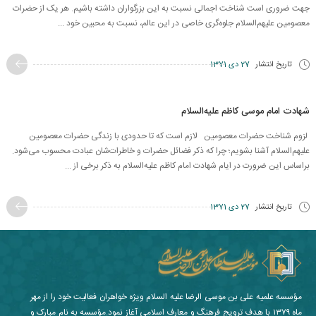
جهت ضروری است شناخت اجمالی نسبت به این بزرگواران داشته باشیم. هر یک از حضرات
معصومین علیهم‌السلام جلوه‌گری خاصی در این عالم، نسبت به محبین خود ...
تاریخ انتشار
27 دی 1371
شهادت امام موسی کاظم علیه‌السلام
لزوم شناخت حضرات معصومین لازم است که تا حدودی با زندگی حضرات معصومین
علیهم‌السلام آشنا بشویم؛ چرا که ذکر فضائل حضرات و خاطرات‌شان عبادت محسوب می‌شود.
براساس این ضرورت در ایام شهادت امام کاظم علیه‌السلام به ذکر برخی از ...
تاریخ انتشار
27 دی 1371
مؤسسه علمیه علی بن موسی الرضا علیه السلام ویژه خواهران فعالیت خود را از مهر
ماه ۱۳۷۹ با هدف ترویج فرهنگ و معارف اسلامی آغاز نمود.مؤسسه به نام مبارک و