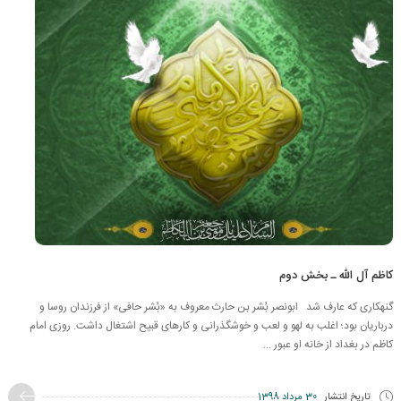
کاظم آل الله ـ بخش دوم
گنهکاری که عارف شد ابونصر بُشر بن حارث معروف به «بُشر حافی» از فرزندان روسا و
درباریان بود؛ اغلب به لهو و لعب و خوشگذرانی و کارهای قبیح اشتغال داشت. روزی امام
کاظم در بغداد از خانه او عبور ...
تاریخ انتشار
30 مرداد 1398