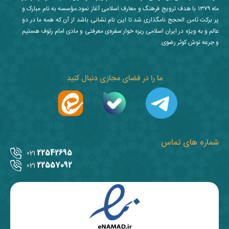
ماه ۱۳۷۹ با هدف ترویج فرهنگ و معارف اسلامی آغاز نمود.مؤسسه به نام مبارک و
پر برکت ثامن الحجج نامگذاری شد تا این نام نشانی باشد از آن که همه ما در دو
عالم و به ویژه در ایران اسلامی ریزه خوار سفره‌ی معرفتی و مادی امام رئوف هستیم
و جرعه نوش کوثر رضوی.
ما را در فضای مجازی دنبال کنید
شماره های تماس
22542695
021
22557092
021