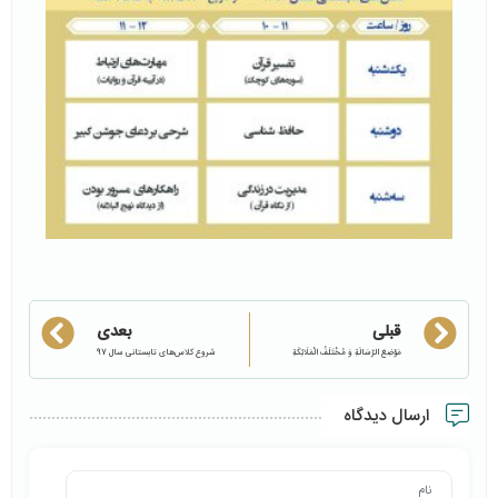
قبلی
بعدی
مَوْضِعَ الرِّسَالَةِ وَ مُخْتَلَفُ الْمَلَائِكَةِ
شروع کلاس‌های تابستانی سال 97
ارسال دیدگاه