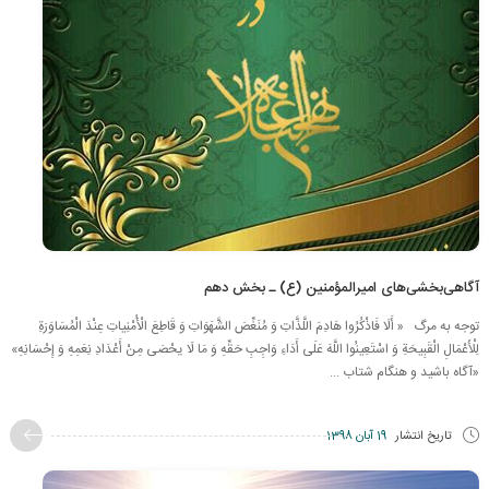
آگاهی‌بخشی‌های امیرالمؤمنین (ع) ـ بخش دهم
توجه به مرگ « أَلَا فَاذْكُرُوا هَادِمَ اللَّذَّاتِ وَ مُنَغِّصَ الشَّهَوَاتِ وَ قَاطِعَ الْأُمْنِیاتِ عِنْدَ الْمُسَاوَرَةِ
لِلْأَعْمَالِ الْقَبِیحَةِ وَ اسْتَعِینُوا اللَّهَ عَلَى أَدَاءِ وَاجِبِ حَقِّهِ وَ مَا لَا یحْصَى مِنْ أَعْدَادِ نِعَمِهِ وَ إِحْسَانِهِ»
«آگاه باشید و هنگام شتاب ...
تاریخ انتشار
19 آبان 1398