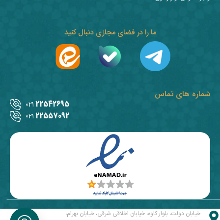
ما را در فضای مجازی دنبال کنید
شماره های تماس
22542695
021
22557092
021
خیابان دولت، بلوار کاوه، خیابان اخلاقی شرقی، خیابان بهرام،