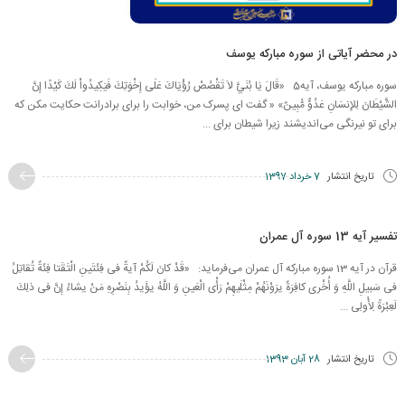
در محضر آیاتی از سوره مبارکه یوسف
سوره مبارکه یوسف، آیه5 «قَالَ يَا بُنَيَّ لاَ تَقْصُصْ رُؤْيَاكَ عَلَى إِخْوَتِكَ فَيَكِيدُواْ لَكَ كَيْدًا إِنَّ
الشَّيْطَانَ لِلإِنسَانِ عَدُوٌّ مُّبِينٌ» « گفت اى پسرک من، خوابت را براى برادرانت ‏حكايت مكن كه
براى تو نيرنگى می‌انديشند زيرا شيطان براى ...
تاریخ انتشار
7 خرداد 1397
تفسیر آیه 13 سوره آل عمران
قرآن در آیه 13 سوره مبارکه آل عمران می‌فرماید: «قَدْ كانَ لَكُمْ آیةٌ فی‏ فِئَتَینِ الْتَقَتا فِئَةٌ تُقاتِلُ
فی‏ سَبیلِ اللَّهِ وَ أُخْرى‏ كافِرَةٌ یرَوْنَهُمْ مِثْلَیهِمْ رَأْی الْعَینِ وَ اللَّهُ یؤَیدُ بِنَصْرِهِ مَنْ یشاءُ إِنَّ فی‏ ذلِكَ
لَعِبْرَةً لِأُولِی ...
تاریخ انتشار
28 آبان 1393