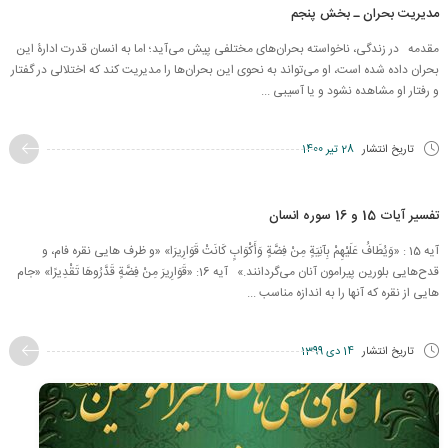
مدیریت بحران ـ بخش پنجم
مقدمه در زندگی، ناخواسته بحران‌های مختلفی پیش می‌آید؛ اما به انسان قدرت ادارۀ این
بحران داده شده است، او می‌تواند به نحوی این بحران‌ها را مدیریت کند که اختلالی در گفتار
و رفتار او مشاهده نشود و یا آسیبی ...
تاریخ انتشار
28 تیر 1400
تفسیر آیات 15 و 16 سوره انسان
آیه 15 : «وَيُطَافُ عَلَيْهِمْ بِآنِيَةٍ مِنْ فِضَّةٍ وَأَكْوَابٍ كَانَتْ قَوَارِيرَا» «و ظرف هایی نقره فام، و
قدح‌هایی بلورین پیرامون آنان می‌گردانند.» آیه 16: «قَوَارِيرَ مِنْ فِضَّةٍ قَدَّرُوهَا تَقْدِيرًا» «جام
هایی از نقره که آنها را به اندازه مناسب ...
تاریخ انتشار
14 دی 1399