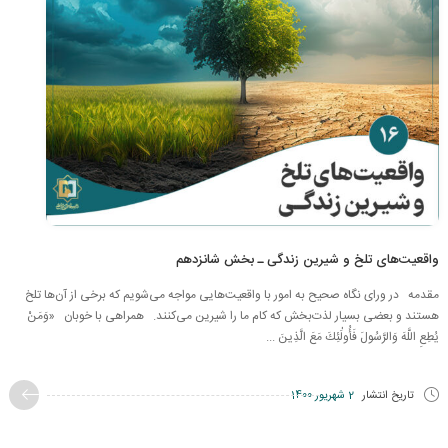
واقعیت‌های تلخ و شیرین زندگی ـ بخش شانزدهم
مقدمه در ورای نگاه صحیح به امور با واقعیت‌هایی مواجه می‌شویم که برخی از آن‌ها تلخ
هستند و بعضی بسیار لذت‌بخش که کام ما را شیرین می‌کنند. همراهی با خوبان «وَمَنْ
يُطِعِ اللَّهَ وَالرَّسُولَ فَأُولَٰئِكَ مَعَ الَّذِينَ ...
تاریخ انتشار
2 شهریور 1400