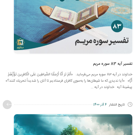
تفسیر آیه 83 سوره مریم
خداوند در آیه 83 سوره مریم می‌فرماید: «أَلَمْ تَرَ أَنَّا أَرْسَلْنَا الشَّیاطِینَ عَلَى الْكَافِرِینَ تَؤُزُّهُمْ
أَزًّا» «آیا ندیدى كه ما شیطان‌ها را به‌سوى كافران فرستادیم تا آنان را شدیداً تحریك كنند؟»
پیشینۀ آیه خداوند در آیه ...
تاریخ انتشار
6 آذر 1400