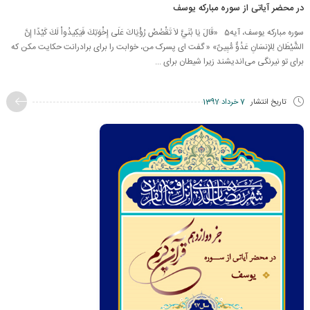
در محضر آیاتی از سوره مبارکه یوسف
سوره مبارکه یوسف، آیه5 «قَالَ يَا بُنَيَّ لاَ تَقْصُصْ رُؤْيَاكَ عَلَى إِخْوَتِكَ فَيَكِيدُواْ لَكَ كَيْدًا إِنَّ
الشَّيْطَانَ لِلإِنسَانِ عَدُوٌّ مُّبِينٌ» « گفت اى پسرک من، خوابت را براى برادرانت ‏حكايت مكن كه
براى تو نيرنگى می‌انديشند زيرا شيطان براى ...
تاریخ انتشار
7 خرداد 1397