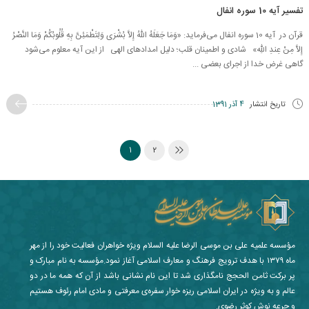
تفسیر آیه 10 سوره انفال
قرآن در آیه 10 سوره انفال می‌فرماید: «وَمَا جَعَلَهُ اللّهُ إِلاَّ بُشْرَى وَلِتَطْمَئِنَّ بِهِ قُلُوبُكُمْ وَمَا النَّصْرُ
إِلاَّ مِنْ عِندِ اللّهِ» شادی و اطمینان قلب؛ دلیل امدادهای الهی از این آیه معلوم می‌شود
گاهی غرض خدا از اجرای بعضی ...
تاریخ انتشار
4 آذر 1391
1
2
مؤسسه علمیه علی بن موسی الرضا علیه السلام ویژه خواهران فعالیت خود را از مهر
ماه ۱۳۷۹ با هدف ترویج فرهنگ و معارف اسلامی آغاز نمود.مؤسسه به نام مبارک و
پر برکت ثامن الحجج نامگذاری شد تا این نام نشانی باشد از آن که همه ما در دو
عالم و به ویژه در ایران اسلامی ریزه خوار سفره‌ی معرفتی و مادی امام رئوف هستیم
و جرعه نوش کوثر رضوی.