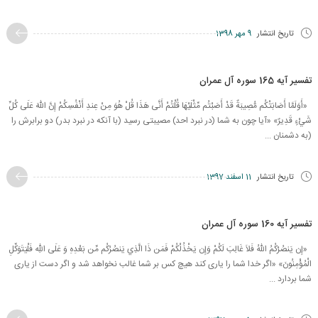
تاریخ انتشار
9 مهر 1398
تفسیر آیه 165 سوره آل عمران
«أَوَلَمَّا أَصَابَتْكُم مُّصِيبَةٌ قَدْ أَصَبْتُم مِّثْلَيْهَا قُلْتُمْ أَنَّى هَذَا قُلْ هُوَ مِنْ عِندِ أَنْفُسِكُمْ إِنَّ اللّهَ عَلَى كُلِّ
شَيْءٍ قَدِيرٌ» «آيا چون به شما (در نبرد احد) مصيبتى رسيد (با آنكه در نبرد بدر) دو برابرش را
(به دشمنان ...
تاریخ انتشار
11 اسفند 1397
تفسیر آیه 160 سوره آل عمران
«إِن يَنصُرْكُمُ اللّهُ فَلاَ غَالِبَ لَكُمْ وَإِن يَخْذُلْكُمْ فَمَن ذَا الَّذِي يَنصُرُكُم مِّن بَعْدِهِ وَ عَلَى اللّهِ فَلْيَتَوَكِّلِ
الْمُؤْمِنُونَ» «اگر خدا شما را يارى كند هيچ كس بر شما غالب نخواهد شد و اگر دست از يارى
شما بردارد ...