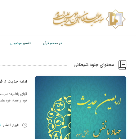
در محضر قرآن
تفسیر موضوعی
محتوای جنود شیطانی
ادامه حدیث 1: قوای باطنیه انسان
قوای باطنیه؛ سرمن
قوه واهمه، قوه غضب
تاریخ انتشار
9 اسف