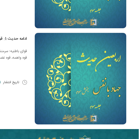
ادامه حدیث 1: قوای باطنیه انسان
قوای باطنیه؛ سرمن
قوه واهمه، قوه غضب
تاریخ انتشار
9 اسف