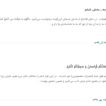
دبه ـ بخش ششم
عای افتتاح از خدای سبحان این‌گونه درخواست می‌کنیم: «اللَّهُمَّ مَا عَرَّفْتَنَا مِنَ الْحَقِّ فَحَمِّلْنَاهُ
 «خدایا، ما را به آن چه از حق که به ما شناساندی وا دار و ...
 آذر 1399
 عَادَتُكُمُ الْإِحْسَانُ وَ سَجِيَّتُكُمُ الْكَرَمُ…
خَيْرُ» «و فعل شما (حضرات معصومین) خیر است» در این فراز امام را مخاطب قرار می‌دهیم، خیلی زیبا
‌شود در حضور امام عرض ادب می‌کنیم و همین حضور بهجت ...
 مهر 1397