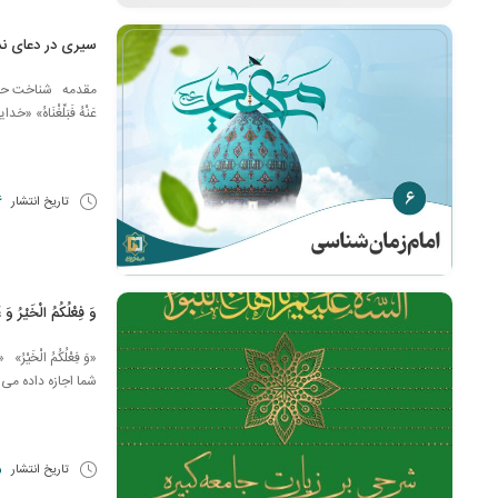
سیری در دعای ن
مقدمه شناخت حقیقت در د
عَنْهُ فَبَلِّغْنَاهُ»
تاریخ انتشار
26
وَ فِعْلُكُمُ الْخَيْرُ وَ
«وَ فِعْلُكُمُ الْ
شما اجازه داده می
تاریخ انتشار
25