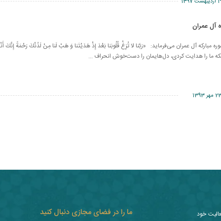
ردیبهشت 1397
ند در آیه 8 سوره مبارکه آل عمران می‌فرماید: «رَبَّنا لا تُزِغْ قُلُوبَنا بَعْدَ إِذْ هَدَيْتَنا وَ هَبْ‏ لَنا مِنْ‏ لَدُنْكَ رَحْمَةً إِنَّكَ أ
نكه ما را هدايت كردى، دل‌هايمان را دست‌خوش انحراف ...
 مهر 1393
ما را در فضای مجازی دنبال کنید
عالیت خود