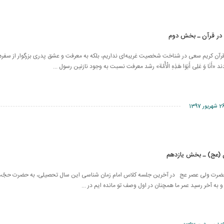
 در قرآن ـ بخش دوم
ن كریم سعی در شناخت شخصیت غریبه‌ای نداریم، بلكه به معرفت و عشق پدری بزرگوار از سفره 
«أَنَا وَ عَلِی‏ أَبَوَا هَذِهِ‏ الْأُمَّة» رشد معرفت نسبت به وجود نازنین رسول ...
شهریور 1397
 (عج) ـ بخش یازدهم
 حضرت ولی عصر عج در آخرین جلسه کلاس امام زمان شناسی این سال تحصیلی، به حضرت حجّت
ه آخر رسید عمر ما همچنان در اول وصف تو مانده ایم در ...