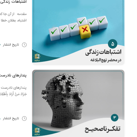
اشتباهات زندگی (
مقدمه از آن جا که 
اشتباه، بطلان خطا 
تاریخ انتشار
30
پندارهای نادرس
پندارهای نادرست امکان م
جَزَاءُ مَنْ أَرَادَ بِأَه
تاریخ انتشار
28 