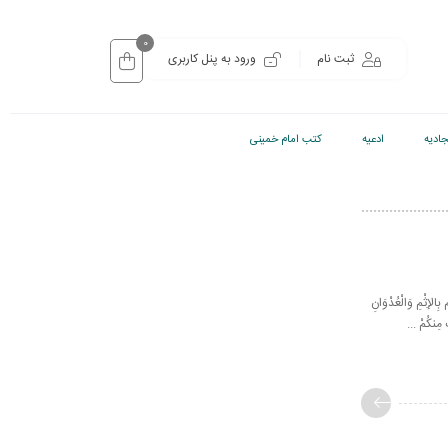
0
ثبت نام
ورود به پنل کاربری
ادیه
ادعیه
کتب امام خمینی
لإِثْمِ وَالْعُدْوَانِ
َ مِنكُمْ ...