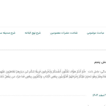
مباحث موضوعی
شناخت حضرات معصومین
شرح نهج البلاغه
شرح صحیفه سج
خش پنجم
مل ذلت «ثُمَّ أَنتُمْ هَؤُلاء تَقْتُلُونَ أَنفُسَكُمْ وَتُخْرِجُونَ فَرِيقًا مِّنكُم مِّن دِيَارِهِمْ تَظَاهَرُونَ عَلَيْهِم بِا
فَادُوهُمْ وَهُوَ مُحَرَّمٌ عَلَيْكُمْ إِخْرَاجُهُمْ أَفَتُؤْمِنُونَ بِبَعْضِ الْكِتَابِ وَتَكْفُرُونَ بِبَعْضٍ فَمَا جَزَاء مَن يَفْعَلُ ذَلِك
ند 1404