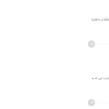
 وَ مَا قَصُرْنَا
 است این که به