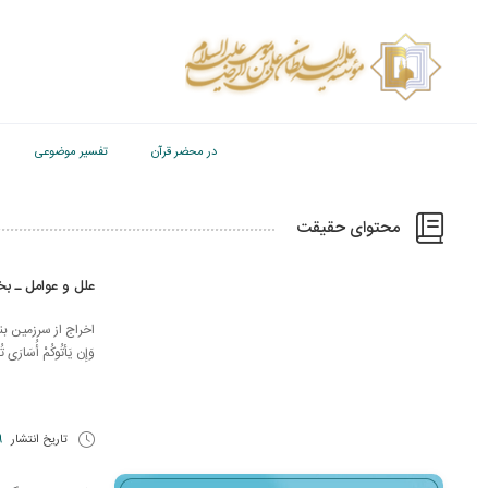
در محضر قرآن
تفسیر موضوعی
محتوای حقیقت
علل و عوامل ـ ب
اخراج از سرزمین بندگی؛ عا
وَإِن يَأتُوكُمْ أُسَارَى تُ
تاریخ انتشار
9 اسف