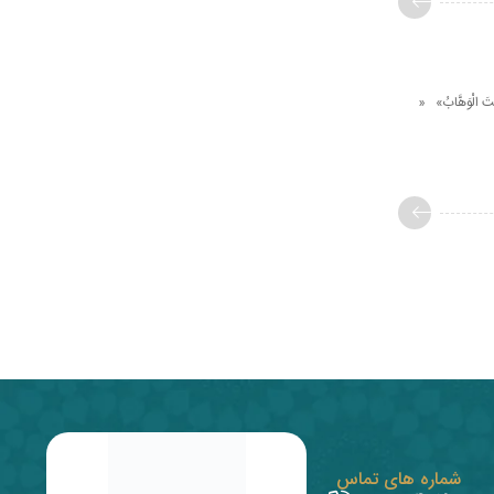
َنْتَ الْوَهَّابُ»‌ «
شماره های تماس