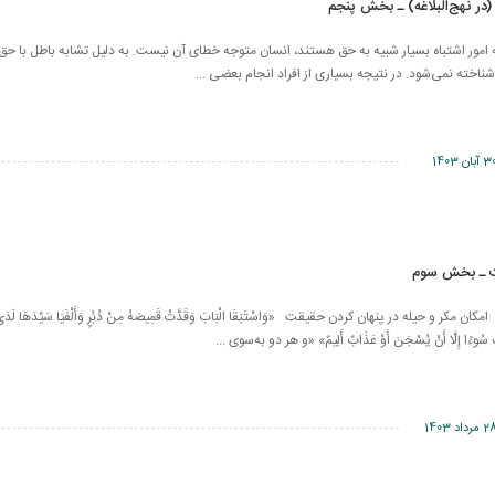
در نهج‌البلاغه) ـ بخش پنجم
امور اشتباه بسیار شبیه به حق هستند، انسان متوجه خطای آن نیست. به دلیل تشابه باطل با حق، 
شناخته نمی‌شود. در نتیجه بسیاری از افراد انجام بعضی ...
 آبان 1403
ت ـ بخش سوم
کر و حیله در پنهان کردن حقیقت «وَاسْتَبَقَا الْبَابَ وَقَدَّتْ قَمِيصَهُ مِنْ دُبُرٍ وَأَلْفَيَا سَيِّدَهَا لَدَى الْ
ْلِكَ سُوءًا إِلَّا أَنْ يُسْجَنَ أَوْ عَذَابٌ أَلِيمٌ» «و هر دو به‌سوی ...
مرداد 1403