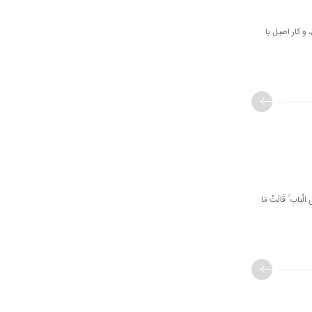
و کار اصیل با
بَابِ ۚ قَالَتْ مَا