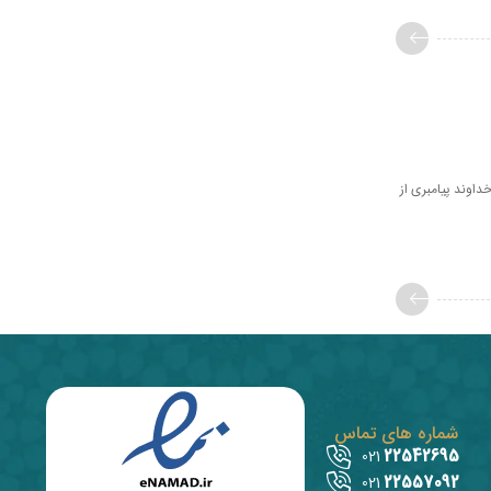
(خداوند پیامبری از
شماره های تماس
22542695
021
22557092
021