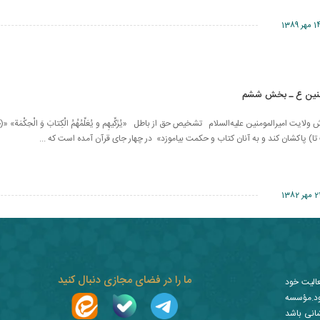
مهر 1389
منین ع ـ بخش ششم
لایت امیرالمومنین علیه‌السلام تشخیص حق از باطل «يُزَكِّيهِم ‏و يُعَلِّمُهُمُ الْكِتابَ وَ الْحِكْمَة» «
) پاکشان کند و به آنان کتاب و حکمت بیاموزد» در چهار جای قرآن آمده است که ...
مهر 1382
ما را در فضای مجازی دنبال کنید
عالیت خود
ز نمود.مؤسسه
شانی باشد