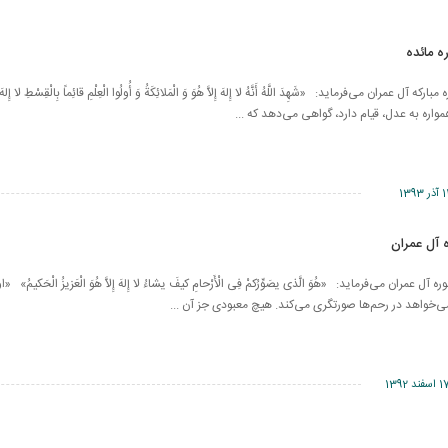
 آیه 18 سوره مبارکه آل عمران می‌فرماید: «شَهِدَ اللَّهُ أَنَّهُ لا إِلهَ إِلاَّ هُوَ وَ الْمَلائِكَةُ وَ أُولُوا الْعِلْمِ قائِماً بِالْقِسْطِ لا إِلهَ إِ
همواره به عدل، قیام دارد، گواهى مى‏‌دهد كه ...
آذر 1393
ند در آیه 6 سوره آل عمران می‌فرماید: «هُوَ الَّذی یصَوِّرُکمْ فِی‏ الْأَرْحامِ‏ کیفَ‏ یشاءُ لا إِلهَ إِلاَّ هُوَ الْعَزیزُ الْح
مى‏‌خواهد در رحم‌ها صورتگرى مى‏‌کند. هیچ معبودى جز آن ...
اسفند 1392