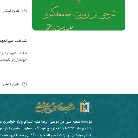
تاریخ انتشار
14 
شناخت امیرالمو
ادامه رهاورد پذیرش و
خودشان برانگیخت تا
تاریخ انتشار
21 
مؤسسه علمیه علی بن موسی الرضا علیه السلام ویژه خواهران ف
را از مهر ماه ۱۳۷۹ با هدف ترویج فرهنگ و معارف اسلامی آغا
به نام مبارک و پر برکت ثامن الحجج نامگذاری شد تا این نام ن