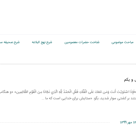
مباحث موضوعی
شناخت حضرات معصومین
شرح نهج البلاغه
شرح صحیفه سج
 و یکم
 اسْتَوَيْتَ أَنتَ وَمَن مَّعَكَ عَلَى الْفُلْكِ فَقُلِ الْحَمْدُ لِلَّهِ الَّذِي نَجَّانَا مِنَ الْقَوْمِ الظَّالِمِين» «و 
تند بر کشتی سوار شدید، بگو: «ستایش برای خدایی است که ما ...
 مهر 1399