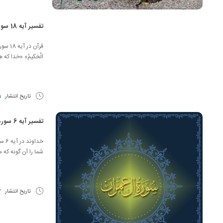
تفسیر آیه 18 سوره مائده
قرآن در
الْحَكیمُ» «خدا كه 
تاریخ انتشار
11 
تفسیر آیه 6 سوره آل عمران
خداو
شما را آن گونه که 
تاریخ انتشار
17 