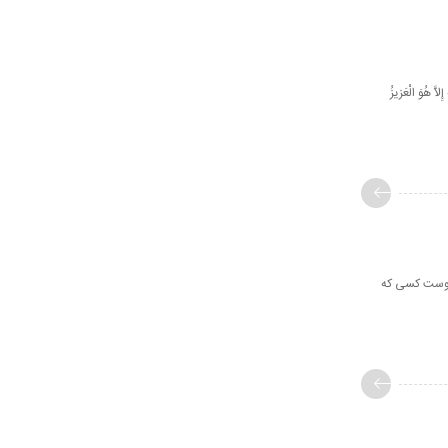
لاَّ هُوَ الْعَزیزُ
َکیمُ» «اوست کسى که