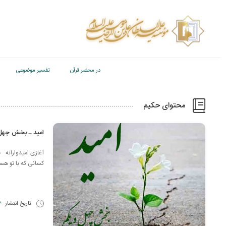
در محضر قرآن
تفسیر موضوعی
محتوای حکیم
امید ـ بخش چهل
آغازی امیدوارانه «فَإِذَا
کسانی که با تو هس
تاریخ انتشار
13