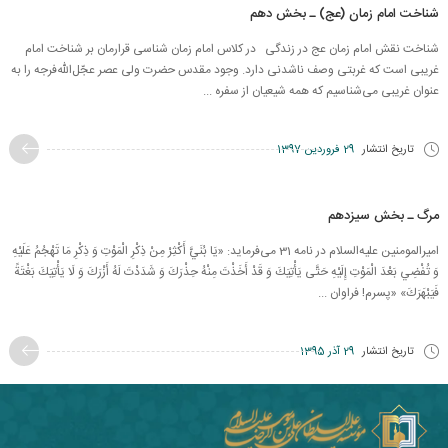
شناخت امام زمان (عج) ـ بخش دهم
شناخت نقش امام زمان عج در زندگی در کلاس امام زمان شناسی قرارمان بر شناخت امام
غریبی است که غربتی وصف ناشدنی دارد. وجود مقدس حضرت ولی عصر عجّل‌الله‌فرجه را به
عنوان غریبی می‌شناسیم که همه شیعیان از سفره ...
تاریخ انتشار
29 فروردین 1397
مرگ ـ بخش سیزدهم
امیرالمومنین علیه‌السلام در نامه 31 می‌فرماید: «يَا بُنَيَّ أَكْثِرْ مِنْ‏ ذِكْرِ الْمَوْتِ‏ وَ ذِكْرِ مَا تَهْجُمُ عَلَيْهِ
وَ تُفْضِي بَعْدَ الْمَوْتِ إِلَيْهِ حَتَّى يَأْتِيَكَ وَ قَدْ أَخَذْتَ مِنْهُ حِذْرَكَ وَ شَدَدْتَ لَهُ أَزْرَكَ‏ وَ لَا يَأْتِيَكَ بَغْتَةً
فَيَبْهَرَكَ» «پسرم! فراوان ...
تاریخ انتشار
29 آذر 1395