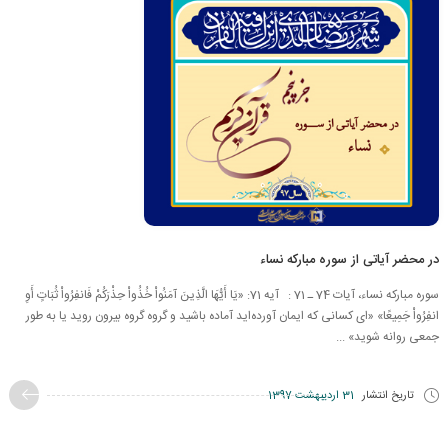
در محضر آیاتی از سوره مبارکه نساء
سوره مبارکه نساء، آیات 74 ـ 71 : آیه 71: «يَا أَيُّهَا الَّذِينَ آمَنُواْ خُذُواْ حِذْرَكُمْ فَانفِرُواْ ثُبَاتٍ أَوِ
انفِرُواْ جَمِيعًا» «اى كسانى كه ايمان آورده‌‏ايد آماده باشيد و گروه گروه بيرون رويد يا به طور
جمعى روانه شويد» ...
تاریخ انتشار
31 اردیبهشت 1397