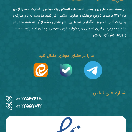
مؤسسه علمیه علی بن موسی الرضا علیه السلام ویژه خواهران فعالیت خود را از مهر
ماه ۱۳۷۹ با هدف ترویج فرهنگ و معارف اسلامی آغاز نمود.مؤسسه به نام مبارک و
پر برکت ثامن الحجج نامگذاری شد تا این نام نشانی باشد از آن که همه ما در دو
عالم و به ویژه در ایران اسلامی ریزه خوار سفره‌ی معرفتی و مادی امام رئوف هستیم
و جرعه نوش کوثر رضوی.
ما را در فضای مجازی دنبال کنید
شماره های تماس
22542695
021
22557092
021