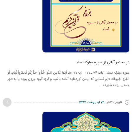
در محضر آیاتی از سوره مبارکه نساء
سوره مبارکه نساء، آیات 74 ـ 71 : آیه 71: «يَا أَيُّهَا الَّذِينَ آمَنُواْ خُذُواْ حِذْرَكُمْ فَانفِرُواْ ثُبَاتٍ أَوِ
انفِرُواْ جَمِيعًا» «اى كسانى كه ايمان آورده‌‏ايد آماده باشيد و گروه گروه بيرون رويد يا به طور
جمعى روانه شويد» ...
تاریخ انتشار
31 اردیبهشت 1397