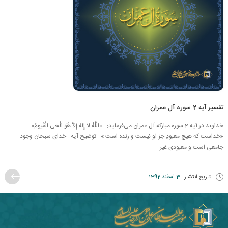
تفسیر آیه 2 سوره آل عمران
خداوند در آیه 2 سوره مبارکه آل عمران می‌فرماید: «اللَّهُ لا إِلهَ إِلاَّ هُوَ الْحَی‏ الْقَیومُ»
«خداست كه هیچ معبودِ جز او نیست و زنده است.» توضیح آیه خدای سبحان وجود
جامعی است و معبودی غیر ...
تاریخ انتشار
3 اسفند 1392