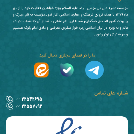
مؤسسه علمیه علی بن موسی الرضا علیه السلام ویژه خواهران فعالیت خود را از مهر
ماه ۱۳۷۹ با هدف ترویج فرهنگ و معارف اسلامی آغاز نمود.مؤسسه به نام مبارک و
پر برکت ثامن الحجج نامگذاری شد تا این نام نشانی باشد از آن که همه ما در دو
عالم و به ویژه در ایران اسلامی ریزه خوار سفره‌ی معرفتی و مادی امام رئوف هستیم
و جرعه نوش کوثر رضوی.
ما را در فضای مجازی دنبال کنید
شماره های تماس
22542695
021
22557092
021