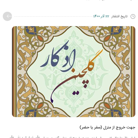
تاریخ انتشار
22 آذر 1400
جهت خروج از منزل (سفر یا حضر)