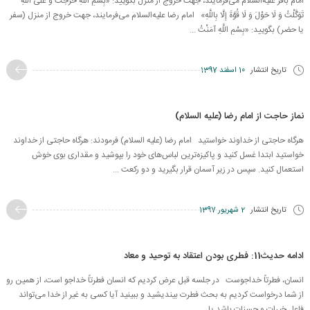
امام باقر علیه‌السلام می‌فرمایند، جهت خروج از منزل بگویید: «بِسْمِ اللَّهِ خَرَجْتُ وَ عَلَى اللَّهِ
تَوَكَّلْتُ وَ لَا حَوْلَ وَ لَا قُوَّةَ إِلَّا بِاللَّهِ» امام رضا علیه‌السلام می‌فرمایند، جهت خروج از منزل (سفر
یا حضر) بگویید: «بِسْمِ اللَّهِ آمَنْتُ ...
تاریخ انتشار
10 اسفند 1397
نماز حاجت از امام رضا (علیه السلام)
هرگاه حاجتی از خداوند خواستید امام رضا‌ (علیه السلام) فرمودند: هرگاه حاجتی از خداوند
خواستید ابتدا غسل کنید و پاکیزه‌ترین لباس‌های خود را بپوشید و مقداری بوی خوش
استعمال کنید. سپس در زیر آسمان قرار بگیرید و دو رکعت ...
تاریخ انتشار
2 شهریور 1397
ادامه حدیث11: فطری بودن اعتقاد به توحید و معاد
انسان، فطرتاً خداجوست در جلسه قبل عرض کردیم که انسان فطرتاً خداجو است، از همین رو
از شما درخواست کردیم به بحث فطرت بیندیشید و ببینید آیا کسی به غیر از خدا می‌تواند
فاعل خیرات و حسنات باشد یا ...