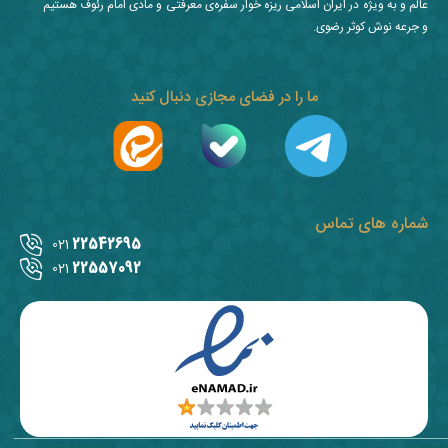
عالم و به ویژه در ایران اسلامی ریزه خوار سفره‌ی معرفتی و مادی امام رئوف هستیم
و جرعه نوش کوثر رضوی.
ما را در فضای مجازی دنبال کنید
شماره های تماس
22542695
021
22557092
021