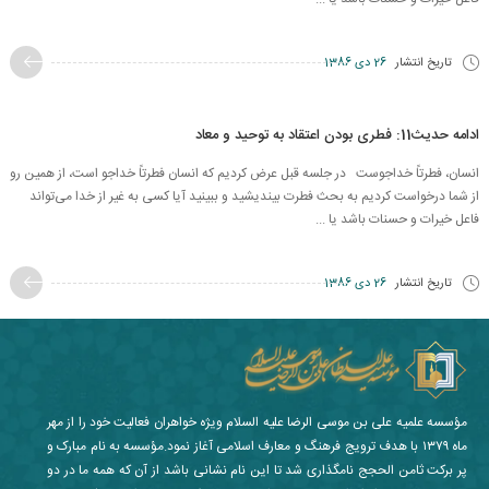
تاریخ انتشار
26 دی 1386
ادامه حدیث11: فطری بودن اعتقاد به توحید و معاد
انسان، فطرتاً خداجوست در جلسه قبل عرض کردیم که انسان فطرتاً خداجو است، از همین رو
از شما درخواست کردیم به بحث فطرت بیندیشید و ببینید آیا کسی به غیر از خدا می‌تواند
فاعل خیرات و حسنات باشد یا ...
تاریخ انتشار
26 دی 1386
مؤسسه علمیه علی بن موسی الرضا علیه السلام ویژه خواهران فعالیت خود را از مهر
ماه ۱۳۷۹ با هدف ترویج فرهنگ و معارف اسلامی آغاز نمود.مؤسسه به نام مبارک و
پر برکت ثامن الحجج نامگذاری شد تا این نام نشانی باشد از آن که همه ما در دو