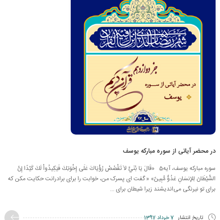
در محضر آیاتی از سوره مبارکه یوسف
سوره مبارکه یوسف، آیه5 «قَالَ يَا بُنَيَّ لاَ تَقْصُصْ رُؤْيَاكَ عَلَى إِخْوَتِكَ فَيَكِيدُواْ لَكَ كَيْدًا إِنَّ
الشَّيْطَانَ لِلإِنسَانِ عَدُوٌّ مُّبِينٌ» « گفت اى پسرک من، خوابت را براى برادرانت ‏حكايت مكن كه
براى تو نيرنگى می‌انديشند زيرا شيطان براى ...
تاریخ انتشار
7 خرداد 1397