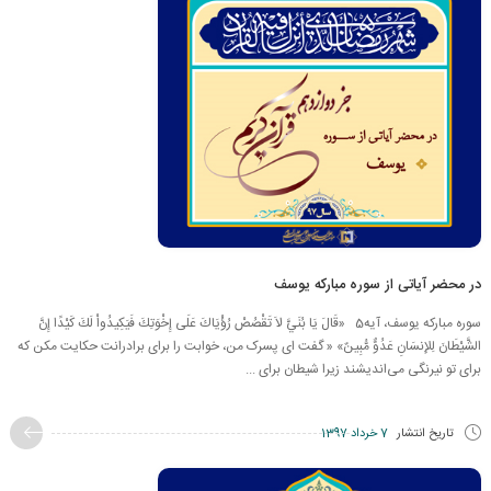
در محضر آیاتی از سوره مبارکه یوسف
سوره مبارکه یوسف، آیه5 «قَالَ يَا بُنَيَّ لاَ تَقْصُصْ رُؤْيَاكَ عَلَى إِخْوَتِكَ فَيَكِيدُواْ لَكَ كَيْدًا إِنَّ
الشَّيْطَانَ لِلإِنسَانِ عَدُوٌّ مُّبِينٌ» « گفت اى پسرک من، خوابت را براى برادرانت ‏حكايت مكن كه
براى تو نيرنگى می‌انديشند زيرا شيطان براى ...
تاریخ انتشار
7 خرداد 1397