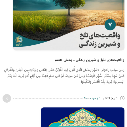
واقعیت‌های تلخ و شیرین زندگی ـ بخش هفتم
زمان مرکب راهوار «شَهْرُ رَمَضَانَ الَّذِي أُنْزِلَ فِيهِ الْقُرْآنُ هُدًى لِلنَّاسِ وَبَيِّنَاتٍ مِنَ الْهُدَىٰ وَالْفُرْقَانِ
فَمَنْ شَهِدَ مِنْكُمُ الشَّهْرَ فَلْيَصُمْهُ وَمَنْ كَانَ مَرِيضًا أَوْ عَلَىٰ سَفَرٍ فَعِدَّةٌ مِنْ أَيَّامٍ أُخَرَ يُرِيدُ اللَّهُ بِكُمُ
الْيُسْرَ وَلَا يُرِيدُ بِكُمُ الْعُسْرَ وَلِتُكْمِلُوا ...
تاریخ انتشار
24 مرداد 1400