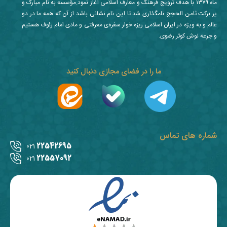
ماه ۱۳۷۹ با هدف ترویج فرهنگ و معارف اسلامی آغاز نمود.مؤسسه به نام مبارک و
پر برکت ثامن الحجج نامگذاری شد تا این نام نشانی باشد از آن که همه ما در دو
عالم و به ویژه در ایران اسلامی ریزه خوار سفره‌ی معرفتی و مادی امام رئوف هستیم
و جرعه نوش کوثر رضوی.
ما را در فضای مجازی دنبال کنید
شماره های تماس
22542695
021
22557092
021