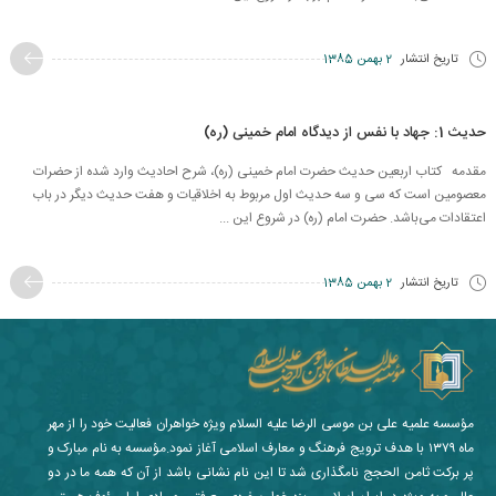
تاریخ انتشار
2 بهمن 1385
حدیث 1: جهاد با نفس از دیدگاه امام خمینی (ره)
مقدمه كتاب اربعين حديث حضرت امام خمينی (ره)، شرح احاديث وارد شده از حضرات
معصومين است که سی‌ و سه حديث اول مربوط به اخلاقيات و هفت حديث ديگر در باب
اعتقادات می‌باشد. حضرت امام (ره) در شروع اين ...
تاریخ انتشار
2 بهمن 1385
مؤسسه علمیه علی بن موسی الرضا علیه السلام ویژه خواهران فعالیت خود را از مهر
ماه ۱۳۷۹ با هدف ترویج فرهنگ و معارف اسلامی آغاز نمود.مؤسسه به نام مبارک و
پر برکت ثامن الحجج نامگذاری شد تا این نام نشانی باشد از آن که همه ما در دو