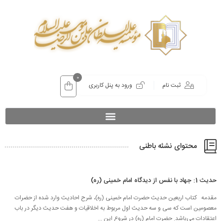
0
ثبت نام
ورود به پنل کاربری
محتوای نشئه باطنی
حدیث 1: جهاد با نفس از دیدگاه امام خمینی (ره)
مقدمه كتاب اربعين حديث حضرت امام خمينی (ره)، شرح احاديث وارد شده از حضرات
معصومين است که سی‌ و سه حديث اول مربوط به اخلاقيات و هفت حديث ديگر در باب
اعتقادات می‌باشد. حضرت امام (ره) در شروع اين ...