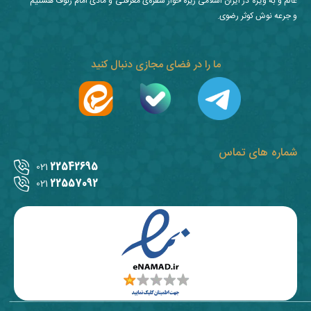
عالم و به ویژه در ایران اسلامی ریزه خوار سفره‌ی معرفتی و مادی امام رئوف هستیم
و جرعه نوش کوثر رضوی.
ما را در فضای مجازی دنبال کنید
شماره های تماس
22542695
021
22557092
021