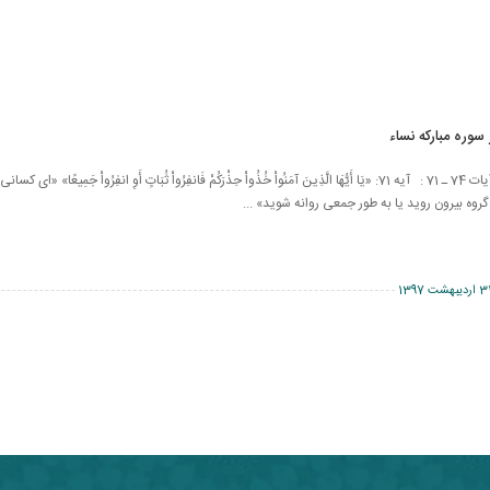
سوره مبارکه نساء
سوره مبارکه نساء، آیات 74 ـ 71 : آیه 71: «يَا أَيُّهَا الَّذِينَ آمَنُواْ خُذُواْ حِذْرَكُمْ فَانفِرُواْ ثُبَاتٍ أَوِ انفِرُواْ جَمِيعً
گروه بيرون رويد يا به طور جمعى روانه شويد» ...
اردیبهشت 1397