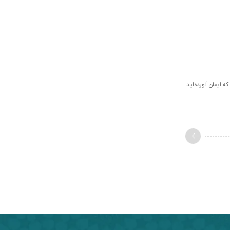
ا» «اى كسانى كه ايمان آورده‌‏ايد