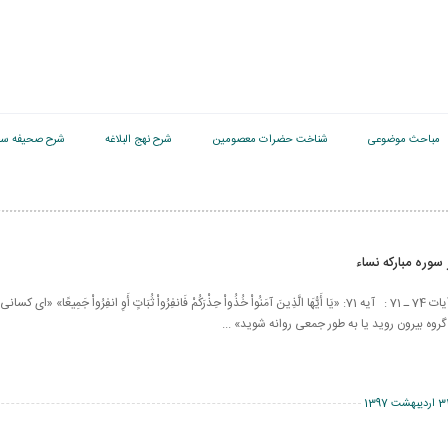
مباحث موضوعی
شناخت حضرات معصومین
شرح نهج البلاغه
شرح صحیفه سج
سوره مبارکه نساء
سوره مبارکه نساء، آیات 74 ـ 71 : آیه 71: «يَا أَيُّهَا الَّذِينَ آمَنُواْ خُذُواْ حِذْرَكُمْ فَانفِرُواْ ثُبَاتٍ أَوِ انفِرُواْ جَمِيعً
گروه بيرون رويد يا به طور جمعى روانه شويد» ...
اردیبهشت 1397