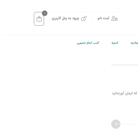
0
ثبت نام
ورود به پنل کاربری
ادیه
ادعیه
کتب امام خمینی
ا» «اى كسانى كه ايمان آورده‌‏ايد