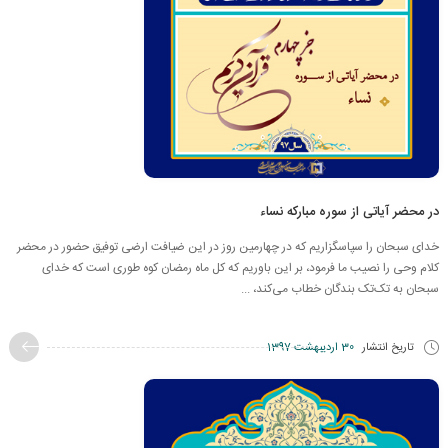
در محضر آیاتی از سوره مبارکه نساء
خدای سبحان را سپاسگزاریم که در چهارمین روز در این ضیافت ارضی توفیق حضور در محضر
کلام وحی را نصیب ما فرمود، بر این باوریم که کل ماه رمضان کوه طوری است که خدای
سبحان به تک‌تک بندگان خطاب می‌کند، ...
تاریخ انتشار
30 اردیبهشت 1397