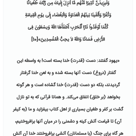
وَلَیزِیدَنَّ كَثِیرًا مِّنْهُم مَّا أُنزِلَ إِلَیكَ مِن رَّبِّكَ طُغْیانًا
وَكُفْرًا وَأَلْقَینَا بَینَهُمُ الْعَدَاوَةَ وَالْبَغْضَاء إِلَى یوْمِ الْقِیامَةِ
كُلَّمَا أَوْقَدُواْ نَارًا لِّلْحَرْبِ أَطْفَأَهَا اللّهُ وَیسْعَوْنَ فِی
الأَرْضِ فَسَادًا وَاللّهُ لاَ یحِبُّ الْمُفْسِدِینَ»
[10]
«یهود گفتند: دست (قدرت) خدا بسته است! به واسطه این
گفتار (دروغ) دست آنها بسته شده و به لعن خدا گرفتار
گردیدند، بلکه دو دست (قدرت) خدا گشاده است و هر گونه
بخواهد (بر خلق) انفاق می‌‌‌کند. و همانا قرآنی که به تو نازل
گشت بر کفر و طغیان بسیاری از اهل کتاب بیفزاید و ما (به کیفر
آن) تا قیامت آتش کینه و دشمنی را در میان آنها برافروختیم،
هر گاه برای جنگ (با مسلمانان) آتشی برافروختند خدا آن آتش