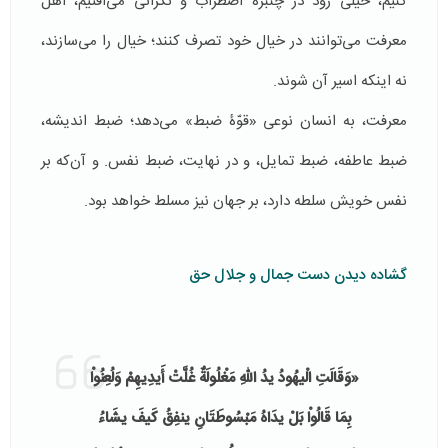
کنیم، خیلی زود در چنبرۀ اضطراب و نگرانی می‌افتیم، اهل
معرفت می‌توانند در خیال خود تصرف کنند؛ خیال را می‌سازند،
نه اینکه اسیر آن شوند.
معرفت، به انسان نوعی «قوّۀ ضبط» می‌دهد؛ ضبط اندیشه،
ضبط عاطفه، ضبط تمایل، و در نهایت، ضبط نفس. و آن‌که بر
نفس خویش سلطه دارد، بر جهان نیز مسلط خواهد بود.
گشاده دیدن دست جمال و جلال حق
«وَقَالَتِ الْیهُودُ یدُ اللّهِ مَغْلُولَةٌ غُلَّتْ أَیدِیهِمْ وَلُعِنُواْ
بِمَا قَالُواْ بَلْ یدَاهُ مَبْسُوطَتَانِ ینفِقُ كَیفَ یشَاءُ