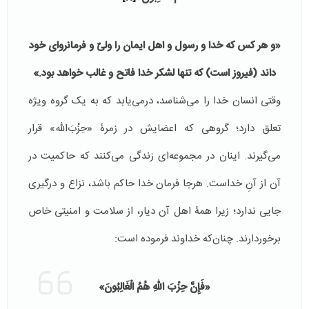
«و هر کس که خدا و رسول و اهل ایمان را ولیّ و فرمانروای خود
داند (فیروز است) که تنها لشکر خدا فاتح و غالب خواهد بود.»
وقتی انسان خدا را می‌شناسد، درمی‌یابد که به یک گروه ویژه
تعلق دارد؛ گروهی که اعضایش در زمرۀ «حِزْبَ‌اللّه» قرار
می‌گیرند. اینان در مجموعه‌ای زندگی می‌کنند که حاکمیت در
آن از آنِ خداست. هرجا فرمان خدا حاکم باشد، نزاع و درگیری
جایی ندارد؛ زیرا همۀ اهل آن دیار، از سلامت و امنیتی خاص
برخوردارند. چنان‌که خداوند فرموده است:
«
فَإِنَّ حِزْبَ اللّهِ هُمُ الْغَالِبُونَ
»