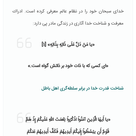
خدای سبحان خود را در نظام عالم معرفی كرده است. ادراك
معرفت و ‌شناخت خدا آثاری در زندگی مادر پی دارد:
«یا مَنْ دَلَّ عَلَى ذَاتِهِ بِذَاتِهِ»
[1]
«ای کسی که با ذات خود بر ذاتش گواه است.»
شناخت قدرت خدا در برابر سلطه‌گری اهل باطل
«یا أَیهَا الَّذِینَ آمَنُواْ اذْكُرُواْ نِعْمَتَ اللّهِ عَلَیكُمْ إِذْ هَمَّ
قَوْمٌ أَن یبْسُطُواْ إِلَیكُمْ أَیدِیهُمْ فَكَفَّ أَیدِیهُمْ عَنكُمْ