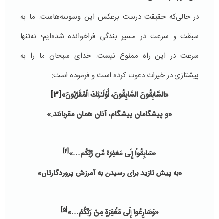
در حالی‌که حقیقت درست برعکس این وسوسه‌هاست. ما به
سبقت و سرعت در مسیر بندگی فراخوانده شده‌ایم؛ نه‌تنها
سرعت در این راه ممنوع نیست. خدای سبحان ما را به
پیشتازی در خیرات دعوت کرده است و فرموده است:
«
السَّابِقُونَ السَّابِقُونَ، أُوْلَـٰئِكَ الْمُقَرَّبُونَ
»
[3]
«و پیشگامان پیشگام، آنان همان مقربانند.»
[4]
«سَابِقُواْ إِلَى مَغفِرَة مِّن رَّبِّكُم…»
«به پیش تازید براى رسیدن به آمرزش پروردگارتان»
[5]
«وَسَارِعُوا إِلَى مَغْفِرَةٍ مِنْ رَبِّكُمْ…»