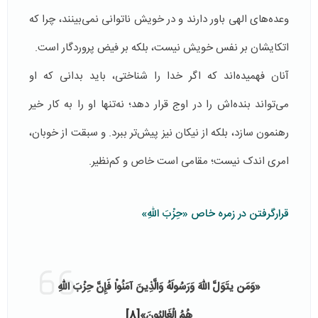
وعده‌های الهی باور دارند و در خویش ناتوانی نمی‌بینند، چرا که
اتکایشان بر نفس خویش نیست، بلکه بر فیض پروردگار است.
آنان فهمیده‌اند که اگر خدا را شناختی، باید بدانی که او
می‌تواند بنده‌اش را در اوج قرار دهد؛ نه‌تنها او را به کار خیر
رهنمون سازد، بلکه از نیکان نیز پیش‌تر ببرد. و سبقت از خوبان،
امری اندک نیست؛ مقامی است خاص و کم‌نظیر.
قرارگرفتن در زمره خاص «حِزْبَ اللّهِ»
«وَمَن یتَوَلَّ اللّهَ وَرَسُولَهُ
وَالَّذِینَ آمَنُواْ فَإِنَّ حِزْبَ اللّهِ
هُمُ الْغَالِبُونَ»
[8]