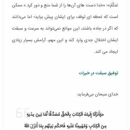
عَنكُمْ»؛ «خدا دست های آن‌ها را از شما منع و دور كرد.» ممكن
است که لحظه ای توقف برای ایشان پیش بیاید؛ اما می‌دانند
که اگر در جاده باشند، این موانع نمی‌تواند به سرعت و سبقت
ایشان اختلال جدی وارد كند و این مهم، آرامش بسیار زیادی
ایجاد می كند.
توفیق سبقت در خیرات
خدای سبحان می‌فرماید:
«وَأَنزَلْنَا إِلَیكَ الْكِتَابَ بِالْحَقِّ مُصَدِّقًا لِّمَا بَینَ یدَیهِ
مِنَ الْكِتَابِ وَمُهَیمِنًا عَلَیهِ فَاحْكُم بَینَهُم بِمَا أَنزَلَ اللّهُ