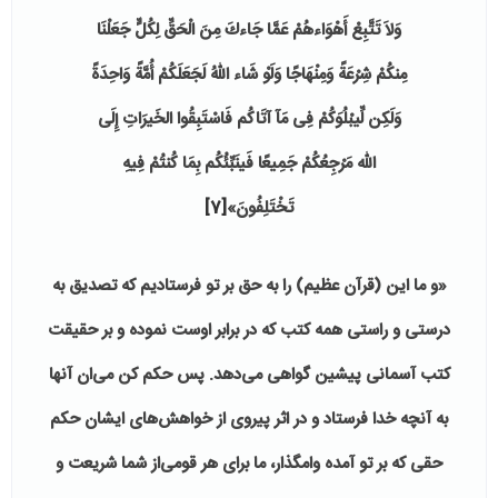
وَلاَ تَتَّبِعْ أَهْوَاءهُمْ عَمَّا جَاءكَ مِنَ الْحَقِّ لِكُلٍّ جَعَلْنَا
مِنكُمْ شِرْعَةً وَمِنْهَاجًا وَلَوْ شَاء اللّهُ لَجَعَلَكُمْ أُمَّةً وَاحِدَةً
وَلَكِن لِّیبْلُوَكُمْ فِی مَآ آتَاكُم فَاسْتَبِقُوا الخَیرَاتِ إِلَى
الله مَرْجِعُكُمْ جَمِیعًا فَینَبِّئُكُم بِمَا كُنتُمْ فِیهِ
تَخْتَلِفُونَ»
[7]
«و ما این (قرآن عظیم) را به حق بر تو فرستادیم که تصدیق به
درستی و راستی همه کتب که در برابر اوست نموده و بر حقیقت
کتب آسمانی پیشین گواهی می‌‌‌دهد. پس حکم کن می‌‌ان آنها
به آنچه خدا فرستاد و در اثر پیروی از خواهش‌های ایشان حکم
حقی که بر تو آمده وامگذار، ما برای هر قومی‌از شما شریعت و