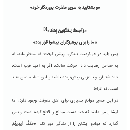
«و بشتابید به سوی مغفرت پروردگار خود»
[6]
«وَٱجعَلنَا لِلمُتَّقِینَ إِمَامًا»
« ما را براى پرهیزگاران پیشوا قرار بده»
پس باید در هر فرصت بندگی، پیشی گرفت؛ نه منتظر ماند، نه
به حداقل رضایت داد. حرکت سالک، اگر به امید قرب است،
باید شتابان و با عزمی پیش‌برنده باشد؛ و این شتاب، عین تعبد
است، نه افراط.
در این مسیر موانع بسیاری برای اهل معرفت وجود دارد، اما
ایشان می دانند که خدا دست موانع را قطع كرده است و نمی
گذارد که موانع ایشان را از بندگی دور كند:
«
فَكَفَّ أَیدِیهُمْ