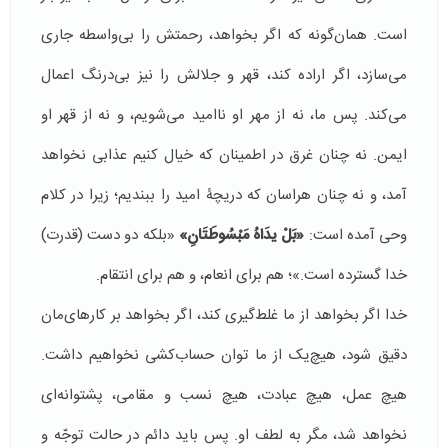
است. همان‌گونه که اگر بخواهد، رحمتش را بی‌واسطه جاری
می‌سازد، اگر اراده کند، قهر و جلالش را نیز بی‌درنگ اعمال
می‌کند. پس ما، نه از مهر او ناامید می‌شویم، و نه از قهر او
ایمن. نه چنان غرق در اطمینان که خیال کنیم عذابی نخواهد
آمد، و نه چنان هراسان که دریچۀ امید را ببندیم؛ زیرا در کلام
وحی آمده است:
«
بَلْ یدَاهُ مَبْسُوطَتَانِ
»
«بلکه دو دست (قدرت)
خدا گسترده است.»؛ هم برای انعام، و هم برای انتقام.
خدا اگر بخواهد از ما غلط‌گیری کند، اگر بخواهد بر کارهای‌مان
دقیق شود، هیچ‌یک از ما توان حساب‌کشی نخواهیم داشت.
هیچ عمل، هیچ عبادت، هیچ نسب و مقامی، پشتوانه‌ای
نخواهد شد، مگر به لطف او. پس باید دائم در حالت توجّه و