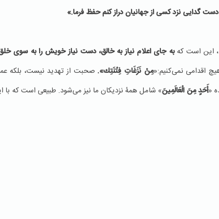
که دست گدایی نزد کسی از جهانیان دراز کنم حفظ فرما.»
د، این است که
به جای اعلام نیاز به خالق، دست نیاز خویش را به سوی خلق د
هیچ اقدامی نمی‌کنیم:«
مِنْ نَزَغَاتِ فِتْنَتِك‏».
صحبت از تهدید نیست، بلکه عموم
ه «
أَحَدٍ مِنَ الْعَالَمِينَ‏
» شامل همۀ نزدیکان ما نیز می‌شود. طبیعی است که با این 