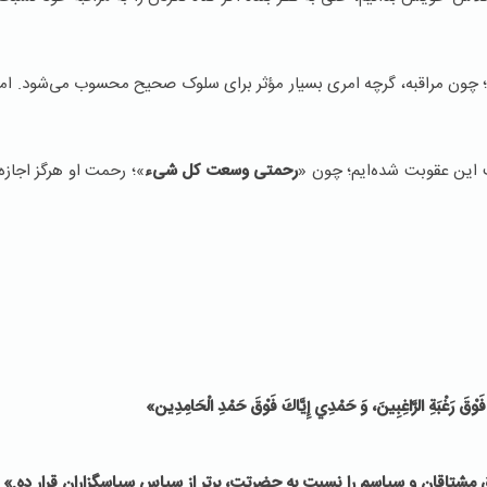
د؛ چون مراقبه، گرچه امری بسیار مؤثر برای سلوک صحیح محسوب می‌شود. اما
این عقوبت شده‌ایم؛ چون «
رحمتی وسعت کل شیء
»؛ رحمت او هرگز اجازه
فَوْقَ رَغْبَةِ الرَّاغِبِينَ، وَ حَمْدِي إِيَّاكَ فَوْقَ حَمْدِ الْحَامِدِين‏»
ق مشتاقان و سپاسم را نسبت به حضرتت، برتر از سپاس سپاسگزاران قرار ده.»