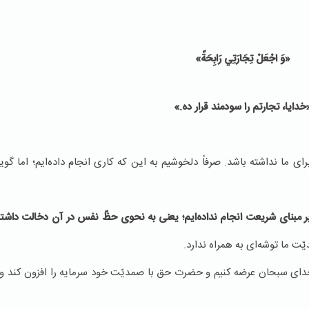
«وَ اجْعَلْ تِجَارَتِي رَابِحَةً»
خدایا، تجارتم را سودمند قرار ده.»
ا نداشته باشد. صرفاً دلخوشیم به این که کاری انجام داده‌ایم؛ اما گوی
بر مبنای شریعت انجام نداده‌ایم؛ یعنی به نحوی حظّ نفس در آن دخالت داشت
ت ما توشه‌ای به همراه ندارد.
ی سبحان عرضه کنیم و حضرت حق با صمدیّت خود سرمایه را افزون کند و دو