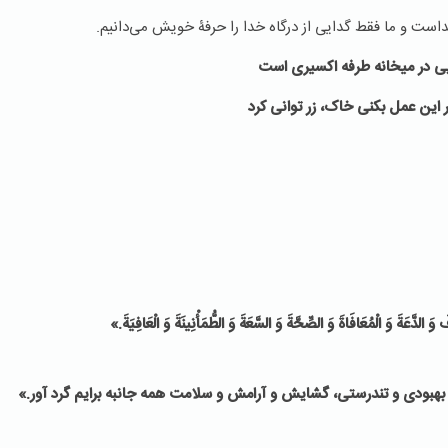
داست و ما فقط گدایی از درگاه خدا را حرفۀ خویش می‌دانیم.
یی در میخانه طرفه اکسیری است
 این عمل بکنی خاک، زر توانی کرد
َ الدَّعَةَ وَ الْمُعَافَاةَ وَ الصِّحَّةَ وَ السَّعَةَ وَ الطُّمَأْنِينَةَ وَ الْعَافِيَةَ.»
 بهبودی و تندرستی، گشایش و آرامش و سلامت همه جانبه برایم گرد آور.»