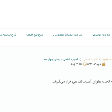
مباحث موضوعی
شناخت حضرات معصومین
شرح نهج البلاغه
شرح صحیفه سج
سجادیه
آسیب شناسی
آسیب شناسی – بخش چهاردهم
دی 29, 1399
3:15 ق.ظ
ه تحت عنوان آسیب‌شناسی قرار می‌گیرند.