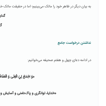
به بیان دیگر در ظاهر خود را مالک می‌بینیم؛ اما در حقیقت مالک خ
گدا
گر
نداشتن درخواست جامع
در ادامه دعای چهل و هفتم صحیفه می‌خوانیم:
«وَ اجْمَعْ لِيَ الْغِنَى وَ الْعَفَافَ و
«خدایا، توانگری و پاک‌دامنی و آسایش و