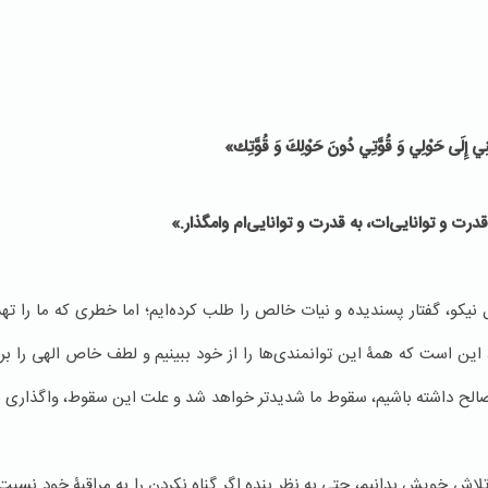
ْنِي إِلَى حَوْلِي وَ قُوَّتِي دُونَ حَوْلِكَ وَ قُوَّتِك‏»
قدرت و توانایی‌ات، به قدرت و توانایی‌ام وامگذار.»
نیکو، گفتار پسندیده و نیات خالص را طلب کرده‌ایم؛ اما خطری که ما را ته
ن است که همۀ این توانمندی‌ها را از خود ببینیم و لطف خاص الهی را برا
الح داشته باشیم، سقوط ما شدیدتر خواهد شد و علت این سقوط، واگذاری به
تلاش خویش بدانیم، حتی به نظر بنده اگر گناه نکردن را به مراقبۀ خود نسبت