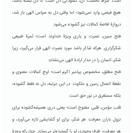
است. شرط نخست آن، گشودگی دل است. تا دل بسته باشد،
هیچ فیضی وارد نمی‌شود؛ اما وقتی دل به سپاس الهی باز شد،
دروازۀ افاضۀ کمالات نیز گشوده می‌شود.
فتح مبین، نصرت و یاری ویژۀ خداوند است؛ ثمرۀ طبیعی
شکرگزاری. هرکه شاکر باشد مورد نصرت الهی قرار می‌گیرد، زیرا
شکر، انسان را در مدار ارادۀ الهی می‌نشاند.
فتح مطلق، مخصوص پیامبر اکرم است؛ اوج کمالات معنوی و
نقطۀ اتصال زمین و ملکوت. در این مرتبه، دل نه فقط گشوده،
بلکه مستغرق در نور حق است.
قلب مؤمن، قلبی مفتوح است؛ یعنی دری همیشه‌گشوده برای
نزول باران معرفت. هر شکر، برای او گشایشی تازه می‌آورد، و
هر معرفت، ظرف وجودی او را گسترده‌تر می‌سازد. چنان‌که وعدۀ