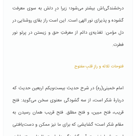
درخشندگی‌اش بیشتر می‌شود؛ زیرا درِ دلش به سوی معرفت
گشوده و پذیرای نور الهی است. این است راز بقای روشنایی در
دل مؤمن: تغذیه‌ی دائم از معرفتِ حق و زیستن در پرتو نور
فطرت.
فتوحات ثلاثه و رازِ قلبِ مفتوح
امام خمینی(ره) در شرح حدیث بیست‌و‌یکم اربعین حدیث که
دربارۀ شکر است، از سه گشودگی معنوی سخن می‌گوید: فتح
قریب، فتح مبین، و فتح مطلق. فتح قریب همان رسیدن به
مقام شکر است؛ گشایشی که برای ما نیز ممکن و دست‌یافتنی