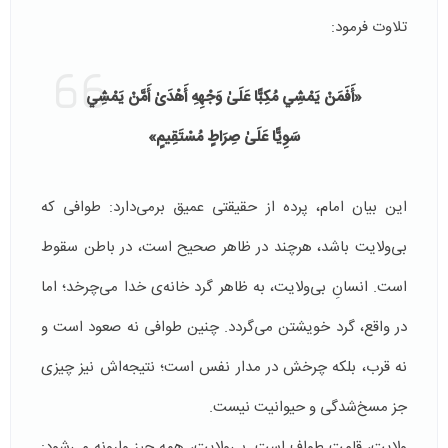
تلاوت فرمود:
«أَفَمَنْ يَمْشِي مُكِبًّا عَلَىٰ وَجْهِهِ أَهْدَىٰ أَمَّنْ يَمْشِي
سَوِيًّا عَلَىٰ صِرَاطٍ مُسْتَقِيمٍ»
این بیان امام، پرده از حقیقتی عمیق برمی‌دارد: طوافی که
بی‌ولایت باشد، هرچند در ظاهر صحیح است، در باطن سقوط
است. انسانِ بی‌ولایت، به ظاهر گرد خانه‌ی خدا می‌چرخد؛ اما
در واقع، گرد خویشتن می‌گردد. چنین طوافی نه صعود است و
نه قرب، بلکه چرخش در مدار نفس است؛ نتیجه‌اش نیز چیزی
جز مسخ‌شدگی و حیوانیت نیست.
ولایت، قامت طواف است. بی‌ولایت، همه چیز وارونه می‌شود: