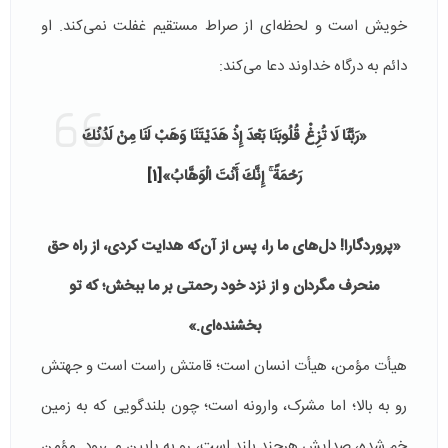
خویش است و لحظه‌ای از صراط مستقیم غفلت نمی‌کند. او
دائم به درگاه خداوند دعا می‌کند:
«رَبَّنَا لَا تُزِغْ قُلُوبَنَا بَعْدَ إِذْ هَدَيْتَنَا وَهَبْ لَنَا مِنْ لَدُنْكَ
رَحْمَةً ۚ إِنَّكَ أَنْتَ الْوَهَّابُ»
[1]
«پروردگارا! دل‌های ما را، پس از آن‌که هدایت کردی، از راه حق
منحرف مگردان و از نزد خود رحمتی بر ما ببخش؛ که تو
بخشنده‌ای.»
هیأت مؤمن، هیأت انسان است؛ قامتش راست است و جهتش
رو به بالا؛ اما مشرک، وارونه است؛ چون بلندگویی که به زمین
خم شده، صدایش هرچند بلند است، رو به پایین می‌رود. مؤمن