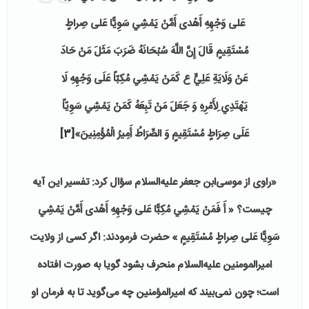
عَلى‏ وَجْهِهِ أَهْدى‏ أَمَّنْ يَمْشِي‏ سَوِيًّا عَلى‏ صِراطٍ
مُسْتَقِيمٍ‏ قَالَ إِنَّ اللَّهَ سُبْحَانَهُ ضَرَبَ مَثَلَ مَنْ حَادَ
عَنْ وَلَايَةِ عَلِيٍّ ع كَمَنْ يَمْشِي مُكِبّاً عَلَى وَجْهِهِ لَا
يَهْتَدِي لِأَمْرِهِ وَ جَعَلَ مَنْ تَبِعَهُ كَمَنْ يَمْشِي سَوِيّاً
عَلَى صِرَاطٍ مُسْتَقِيمٍ وَ الصِّرَاطُ أَمِيرُ الْمُؤْمِنِينَ‏»
[3]
«راوی از موسی‌ابن جعفر علیه‌السلام سؤال کرد: تفسیر این آیه
چیست؟ « أَ فَمَنْ يَمْشِي‏ مُكِبًّا عَلى‏ وَجْهِهِ أَهْدى‏ أَمَّنْ يَمْشِي‏
سَوِيًّا عَلى‏ صِراطٍ مُسْتَقِيمٍ » حضرت فرمودند: اگر کسی از ولایت
امیرالمومنین علیه‌السلام منحرف بشود گویا به صورت افتاده
است؛ چون نمی‌بیند که امیرالمؤمنین چه می‌گوید تا به فرمان او