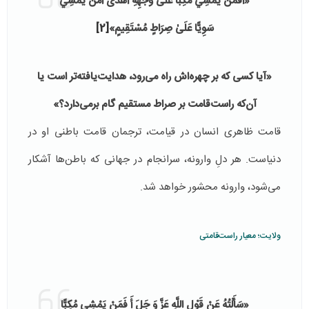
«أَفَمَنْ يَمْشِي مُكِبًّا عَلَىٰ وَجْهِهِ أَهْدَىٰ أَمَّنْ يَمْشِي
سَوِيًّا عَلَىٰ صِرَاطٍ مُسْتَقِيمٍ»
[2]
«آیا کسی که بر چهره‌اش راه می‌رود، هدایت‌یافته‌تر است یا
آن‌که راست‌قامت بر صراط مستقیم گام برمی‌دارد؟»
قامت ظاهری انسان در قیامت، ترجمان قامت باطنی او در
دنیاست. هر دلِ وارونه، سرانجام در جهانی که باطن‌ها آشکار
می‌شود، وارونه محشور خواهد شد.
ولایت؛ معیار راست‌قامتی
«سَأَلْتُهُ عَنْ قَوْلِ اللَّهِ عَزَّ وَ جَلَ‏ أَ فَمَنْ يَمْشِي‏ مُكِبًّا