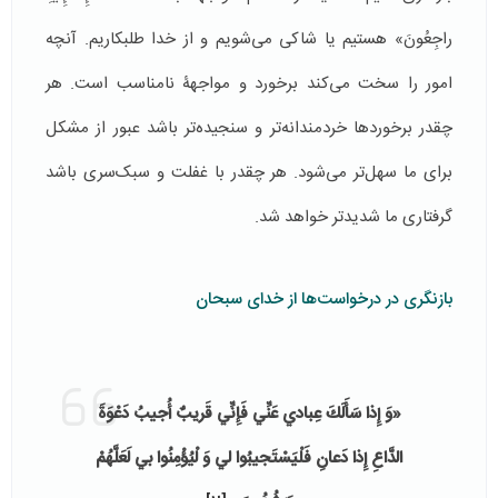
راجِعُونَ» هستیم یا شاکی می‌شویم و از خدا طلبکاریم. آنچه
امور را سخت می‌کند برخورد و مواجهۀ نامناسب است. هر
چقدر برخوردها خردمندانه‌تر و سنجیده‌تر باشد عبور از مشکل
برای ما سهل‌تر می‌شود. هر چقدر با غفلت و سبک‌سری باشد
گرفتاری ما شدیدتر خواهد شد.
بازنگری در درخواست‌ها از خدای سبحان
«وَ إِذا سَأَلَكَ عِبادي عَنِّي فَإِنِّي قَريبٌ أُجيبُ دَعْوَةَ
الدَّاعِ إِذا دَعانِ فَلْيَسْتَجيبُوا لي وَ لْيُؤْمِنُوا بي لَعَلَّهُمْ