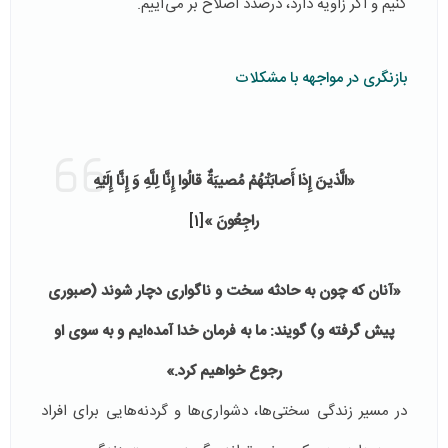
کنیم و اگر زاویه دارد، درصدد اصلاح بر می‌آییم.
بازنگری در مواجهه با مشکلات
«الَّذينَ إِذا أَصابَتْهُمْ مُصيبَةٌ قالُوا إِنَّا لِلَّهِ وَ إِنَّا إِلَيْهِ
راجِعُونَ »
[1]
«آنان که چون به حادثه سخت و ناگواری دچار شوند (صبوری
پیش گرفته و) گویند: ما به فرمان خدا آمده‌ایم و به سوی او
رجوع خواهیم کرد.»
در مسیر زندگی سختی‌ها، دشواری‌ها و گردنه‌هایی برای افراد