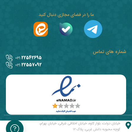
ما را در فضای مجازی دنبال کنید
شماره های تماس
22542695
021
22557092
021
خیابان دولت، بلوار کاوه، خیابان اخلاقی شرقی، خیابان بهرام،
کوچه محبوبه دانش غربی، پلاک ۱۲