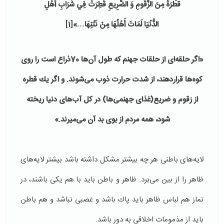
قَطْرَةً مِنَ الزَّقُّومِ‏ وَ الضَّرِيعِ قُطِرَتْ فِي شَرَابِ أَهْلِ
الدُّنْيَا لَمَاتَ أَهْلُهَا مِنْ نَتْنِهَا…
»
[1]
«اگر حلقه‌ای از حلقات جهنم که طول آن‌ها 70ذراع است را روی
کوه‌ها قراردهند، از شدت حرارت ذوب می‌شوند. و اگر یك قطره
از زقوم و ضریع(غذای جهنمی‌ها)‌ در كل آب‌های دنیا ریخته
شود، همه مردم از بوی بد آن می‌میرند.»
لایه‌های باطنی هر چه بیشتر مشكل داشته باشد بیشتر لایه‌های
ظاهر را از بین می‌برد. ظاهر و باطن باید با هم یكی باشند، در
نماز هم لباس ظاهر باید پاك باشد و غصبی نباشد و هم باطن
باید از مذمومات اخلاقی به دور باشد.