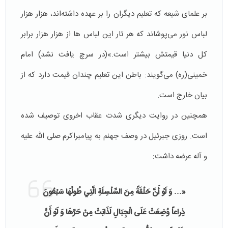
بر علمای شیعه كه تعلیم دیگران را بر عهده داشته‌اند، هزار هزار
لباس نور می‌‌پوشاند كه هر تار این لباس ها از هزار هزار برابر
كل دنیا قیمتش بیشتر است.»(در سرچ یافت نشد) امام
خمینی(ره) می‌گویند: باطن این تعلیم چندان قیمت دارد كه از
بیان خارج است.
همچنین در روایت دیگری شدت عقاب اخروی توصیف شده
است. روزی جبرئیل در وصف جهنم به پیامبراکرم صلی الله علیه
و آله عرضه داشت:
«…
وَ لَوْ أَنَّ حَلْقَةً مِنَ السِّلْسِلَةِ الَّتِي طُولُهَا سَبْعُونَ
ذِراعاً وُضِعَتْ عَلَى الْجِبَالِ لَذَابَتْ مِنْ حَرِّهَا وَ لَوْ أَنَّ