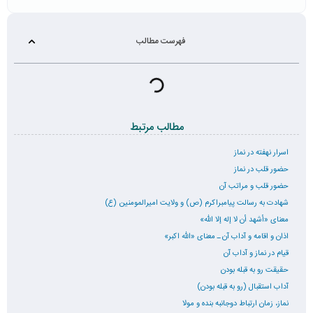
فهرست مطالب
مطالب مرتبط
اسرار نهفته در نماز
حضور قلب در نماز
حضور قلب و مراتب آن
شهادت به رسالت پیامبراکرم (ص) و ولایت امیرالمومنین (ع)
معنای «أشهد أن لا إله إلا الله»
اذان و اقامه و آداب آن ـ معنای «الله اکبر»
قیام در نماز و آداب آن
حقیقت رو به قبله بودن
آداب استقبال (رو به قبله بودن)
نماز، زمان ارتباط دوجانبه بنده و مولا