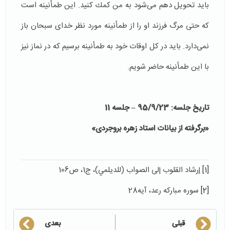
باید تحویل دهم می‌شود به من كمك كنید. این طمأنینه است
كه حتی مرگ فرزند او را از طمأنینه مورد نظر خدای سبحان باز
نمی‌دارد. باید در كل اوقات خود به طمأنینه برسیم كه در نماز نیز
با این طمأنینه حاضر شویم.
تاریخ جلسه: 95/9/23 – جلسه 11
«برگرفته از بیانات استاد زهره بروجردی»
[1]
إرشاد القلوب إلى الصواب (للديلمي)، ج‏1، ص106
[2]
سوره مبارکه رعد، آیه28
قبلی
بعدی