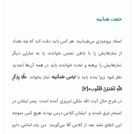
خلعت طمأنینه
استاد بروجردی می‌فرمایند: هر كس باید دقت كند كه چه تعداد
از نمازهایش را با باطن نجس خوانده، یا به عبارتی دیگر
نمازهایش را برهنه و لخت خوانده، باید در همه آن‌ها تجدید
نظر شود زیرا بنده باید با
لباس طمأنینه
نماز بخواند:
«أَلا بِذِكْرِ
اللَّهِ‏ تَطْمَئِنُ‏ الْقُلُوب‏»
[2]
در شرح حال آیت الله ملكی تبریزی آمده است: پسر ایشان در
استخر غرق شدند و ایشان كلاس درس بودند هیچ كس متوجه
این اتفاق نشد بعد از كلاس آقا می‌گویند: من یك امانتی دارم