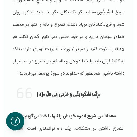
کرده است، می‌گوییم: «فَلْیَبْكِ الْباكُونَ. وَ لْیَصْرُخِ الصَّارِخُونَ وَ
یَضِجَّ الضَّاجُّونَ»«باید گریه‌کنندگان بگریند. باید اشک­ها روان
شود و فریادکنندگان فریاد زنند»؛ تضرع و ناله را تنها در محضر
خدای سبحان داریم و در خود حبس نمی­‌کنیم. گمان نکنید هر
چه قدر سکوت کنید و دَم بر نیاورید، مدیریت بهتری دارید، بلکه
به گفتۀ قرآن باید با خدا درددل و ناله کنیم و تضرع در محضر او
داشته باشیم. همانطور که خداوند در سورۀ یوسف می­‌فرماید:
«إِنَّما أَشْكُوا بَثِّی وَ حُزْنی‏ إِلَى اللَّهِ»
[11]
«همانا من شرح اندوه خويش را تنها با خدا مى‌گويم.»
تضرع داشتن در مشکلات، یک راه توانمندی است. امکان