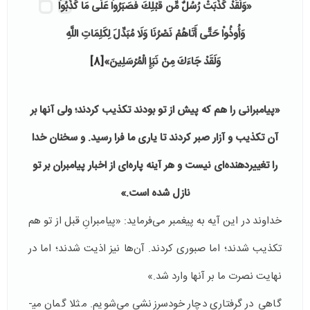
«وَلَقَدْ كُذِّبَتْ رُسُلٌ مِّن قَبْلِكَ فَصَبَرُواْ عَلَى مَا كُذِّبُواْ
وَأُوذُواْ حَتَّى أَتَاهُمْ نَصْرُنَا وَلَا مُبَدِّلَ لِكَلِمَاتِ اللَّهِ
وَلَقَدْ جَاءَكَ مِنْ نَبَإِ الْمُرْسَلِينَ»
[8]
«پيامبرانى را هم كه پيش از تو بودند تكذيب كردند؛ ولى آنها بر
آن تكذيب و آزار صبر كردند تا يارى ما فرا رسيد. و سخنان خدا
را تغييردهنده‌اى نيست و هر آينه پاره‌اى از اخبار پيامبران بر تو
نازل شده است.»
خداوند در این آیه به پیغمبر می­‌فرماید: «پیامبرانِ قبل از تو هم
تکذیب شدند؛ اما صبوری کردند. آن‌ها نیز اذیت شدند؛ اما در
نهایت نصرت ما بر آنها وارد شد.»
گاهی در گرفتاری دچار خودسرزنشی می­‌شویم. مثلا گمان می­