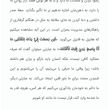
رسوا کردن و شماتت ما دارد و یا به هر نوعی قصد آزار روانیِ ما
را دارد، به ذهن‌مان اجازه ندهیم بر ما تأثیر بگذارد. سعۀ صدر
داشتن و دعا کردن به جای مقابله به مثل در هنگام گرفتاری از
راهکارهای مدیریت بحران است. در این آیه مشاهده می­کنیم
که هابیل به قابیل می‌گوید: «
لَئِن بَسَطتَ إِلَيَّ يَدَكَ لِتَقْتُلَنِی مَا
أَنَاْ بِبَاسِطٍ يَدِيَ إِلَيْكَ لَأَقْتُلَكَ
»؛ به عبارتی می­توان گفت که صرف
عملکرد کافی نیست، بلکه انسان باید بازگو و بیان هم داشته
باشد؛ زیرا وقتی ما حرفی را می‌زنیم، آن را می‌شنویم و این
شنیدن مجدد برای ما باور قلبی ایجاد می‌کند. به عبارتی دیگر،
ما دائم به خودمان یادآوری می‌کنیم که هر کس، هرچه قدر به
ما صدمه وارد ‌کند، قرار نیست ما مانند او شویم.