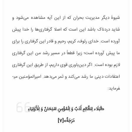
شیوۀ دیگر مدیریت بحران که از این آیه مشاهده می­‌شود و
شاید دردناک باشد این است که اصلا گرفتاری‌ها را خدا پیش
آورده است. خدای رئوف، کریم، رحیم و قادر این گرفتاری را برای
ما پیش آورده است؛ زیرا قطعاً در مسیر رشد من این گرفتاری
لازم بوده است. اگر دین‌باوری قوی داریم، از طریق این گرفتاری
اعتقادات دینی ما رشد می‌کند و ثمر می‌دهد. امیرالمؤمنین می­
فرماید:
«الْبَلَاء لِلظَّالِمِ أَدَبٌ وَ لِلْمُؤْمِنِ امْتِحَانٌ وَ لِلْأَوْلِيَاءِ
دَرَجَةٌ»
[7]