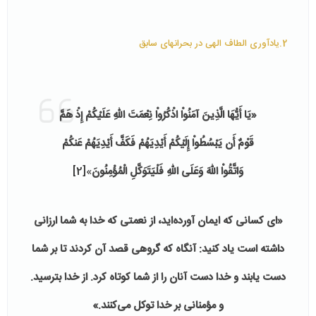
2.یادآوری الطاف الهی در بحران­های سابق
«يَا أَيُّهَا الَّذِينَ آمَنُواْ اذْكُرُواْ نِعْمَتَ اللّهِ عَلَيْكُمْ إِذْ هَمَّ
قَوْمٌ أَن يَبْسُطُواْ إِلَيْكُمْ أَيْدِيَهُمْ فَكَفَّ أَيْدِيَهُمْ عَنكُمْ
وَاتَّقُواْ اللّهَ وَعَلَى اللّهِ فَلْيَتَوَكَّلِ الْمُؤْمِنُونَ
»
[2]
«اى كسانى كه ايمان آورده‌ايد، از نعمتى كه خدا به شما ارزانى
داشته است ياد كنيد: آنگاه كه گروهى قصد آن كردند تا بر شما
دست يابند و خدا دست آنان را از شما كوتاه كرد. از خدا بترسيد.
و مؤمنانى بر خدا توكل مى‌كنند.»