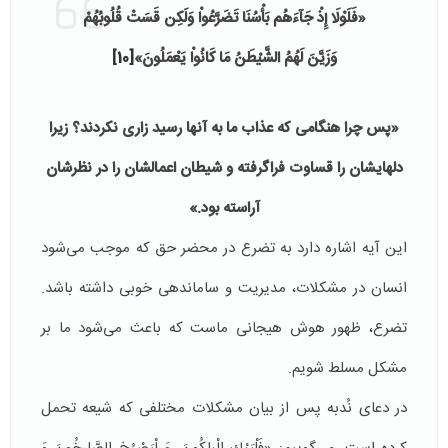
«فَلَوْلَا إِذْ جَآءَهُم بَأْسُنَا تَضَرَّعُواْ وَلَکِن قَسَتْ قُلُوبُهُمْ
وَزَیَّنَ لَهُمُ الشَّیْطَنُ مَا کَانُواْ یَعْمَلُونَ»
[10]
«پس چرا هنگامى كه عذاب ما به آنها رسيد زارى نكردند؟ زيرا
د­­ل­هايشان را قساوت فراگرفته و شيطان اعمالشان را در نظرشان
آراسته بود.»
این آیه اشاره دارد به تضرع در محضر حق که موجب می‌شود
انسان در مشکلات، مدیریت و ساماندهی خوبی داشته باشد.
تضرع، ظهور هوش هیجانی ماست که باعث می­‌شود ما بر
مشکل مسلط شویم.
در دعای نُدبه پس از بیان مشکلات مختلفی که شیعه تحمل