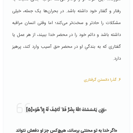
رفتار و گفتار خود داشته باشد. در بحران‌ها یک جمله، خیلی
مشکلات را حادتر و سخت‌تر می‌کند؛ اما وقتی انسان مراقبه
داشته باشد و دائم خود را در محضر خدا ببیند، از هر عمل یا
گفتاری که به بندگیِ او در محضر حق آسیب وارد کند، پرهیز
دارد.
6. گذرا دانستن گرفتاری
«
وَإِن يَمْسَسْكَ اللّهُ بِضُرٍّ فَلاَ كَاشِفَ لَهُ إِلاَّ هُوَ»
[5]
«اگر خدا به تو محنتى برساند، هيچ‌كس جز او دفعش نتواند