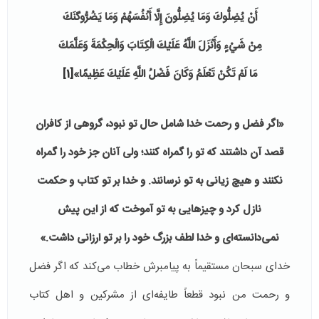
أَنْ يُضِلُّوكَ وَمَا يُضِلُّونَ إِلَّا أَنْفُسَهُمْ وَمَا يَضُرُّوگنَكَ
مِنْ شَيْءٍ وَأَنْزَلَ اللَّهُ عَلَيْكَ الْكِتَابَ وَالْحِكْمَةَ وَعَلَّمَكَ
مَا لَمْ تَكُنْ تَعْلَمُ وَكَانَ فَضْلُ اللَّهِ عَلَيْكَ عَظِيمًا»
[1]
«اگر فضل و رحمت خدا شامل حال تو نبود، گروهى از كافران
قصد آن داشتند كه تو را گمراه كنند؛ ولى آنان جز خود را گمراه
نكنند و هيچ زيانى به تو نرسانند. و خدا بر تو كتاب و حكمت
نازل كرد و چيزهايى به تو آموخت كه از اين پيش
نمى‌دانسته‌اى و خدا لطف بزرگ خود را بر تو ارزانى داشت.»
خدای سبحان مستقیماً به پیامبرش خطاب می‌کند که اگر فضل
و رحمت من نبود قطعاً طایفه‌ای از مشرکین و اهل کتاب