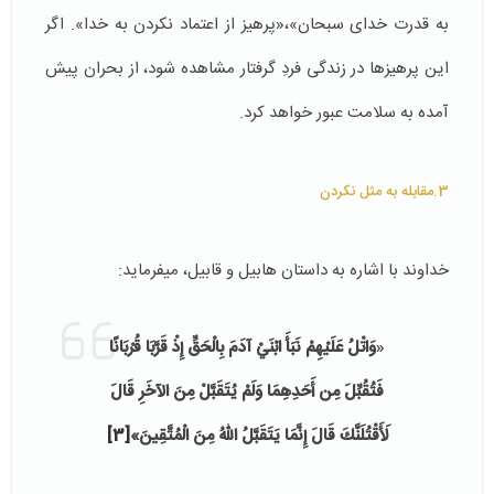
به قدرت خدای سبحان»،«پرهیز از اعتماد نکردن به خدا». اگر
این پرهیزها در زندگی فردِ گرفتار مشاهده شود، از بحران پیش
آمده به سلامت عبور خواهد کرد.
3.مقابله به مثل نکردن
خداوند با اشاره به داستان هابیل و قابیل، می­فرماید:
«
وَاتْلُ عَلَيْهِمْ نَبَأَ ابْنَيْ آدَمَ بِالْحَقِّ إِذْ قَرَّبَا قُرْبَانًا
فَتُقُبِّلَ مِن أَحَدِهِمَا وَلَمْ يُتَقَبَّلْ مِنَ الآخَرِ قَالَ
لَأَقْتُلَنَّكَ قَالَ إِنَّمَا يَتَقَبَّلُ اللّهُ مِنَ الْمُتَّقِينَ»
[3]