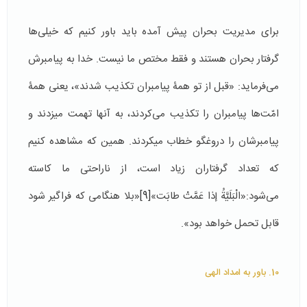
برای مدیریت بحران پیش آمده باید باور کنیم که خیلی‌ها
گرفتار بحران هستند و فقط مختص ما نیست. خدا به پیامبرش
می‌فرماید: «قبل از تو همۀ پیامبران تکذیب شدند»، یعنی همۀ
امّت‌ها پیامبران را تکذیب می‌کردند، به آنها تهمت می­زدند و
پیامبرشان را دروغگو خطاب می­کردند. همین که مشاهده کنیم
که تعداد گرفتاران زیاد است، از ناراحتی ما کاسته
می‌شود:«الْبَلَيَّةُ إذا عَمَّتْ طابَت»
[9]
«بلا هنگامى كه فراگير شود
قابل تحمل خواهد بود».
10. باور به امداد الهی