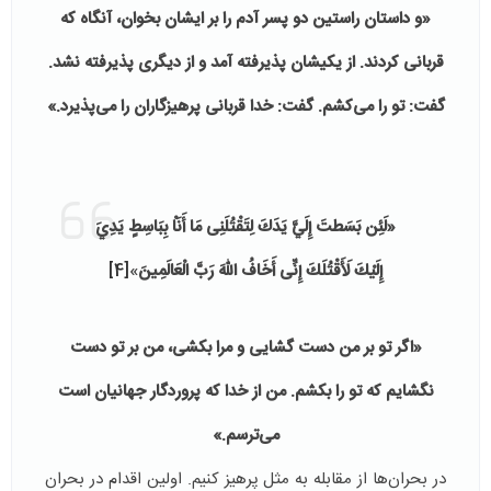
«و داستان راستين دو پسر آدم را بر ايشان بخوان، آنگاه كه
قربانى كردند. از يكيشان پذيرفته آمد و از ديگرى پذيرفته نشد.
گفت: تو را مى‌كشم. گفت: خدا قربانى پرهيزگاران را مى‌پذيرد.»
«لَئِن بَسَطتَ إِلَيَّ يَدَكَ لِتَقْتُلَنِی مَا أَنَاْ بِبَاسِطٍ يَدِيَ
إِلَيْكَ لَأَقْتُلَكَ إِنِّی أَخَافُ اللّهَ رَبَّ الْعَالَمِينَ
»
[4]
«اگر تو بر من دست گشايى و مرا بكشى، من بر تو دست
نگشايم كه تو را بكشم. من از خدا كه پروردگار جهانيان است
مى‌ترسم.»
در بحران‌ها از مقابله به مثل پرهیز کنیم. اولین اقدام در بحران