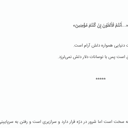
…أَنْتُمُ الْأَعْلَوْنَ إِنْ كُنْتُمْ مُؤْمِنِينَ»
 دنیایی همواره دلش آرام است.
 است پس با نوسانات دلار دلش نمی‌لرزد.
*****
 قله سخت است اما شرور در درّه قرار دارد و سرازیری است و رفتن به سرپایینی 