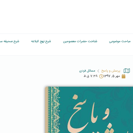
مباحث موضوعی
شناخت حضرات معصومین
شرح نهج البلاغه
شرح صحیفه سج
پرسش و پاسخ
مسائل فردی
مهر 5, 1397
7:38 ق.ظ