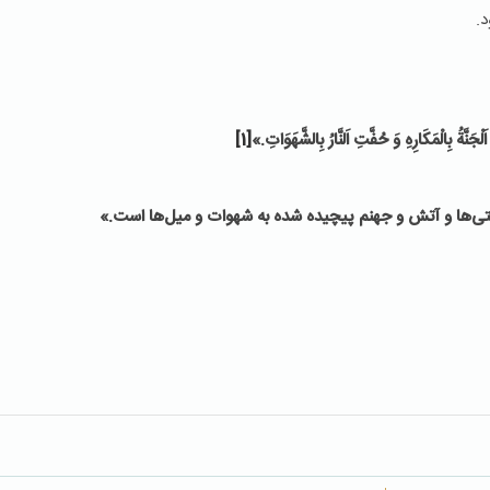
.
ْجَنَّةُ بِالْمَكَارِهِ وَ حُفَّتِ اَلنَّارُ بِالشَّهَوَاتِ
.
»
[1]
‌ها و آتش و جهنم پیچیده شده به شهوات و میل‌ها است.»