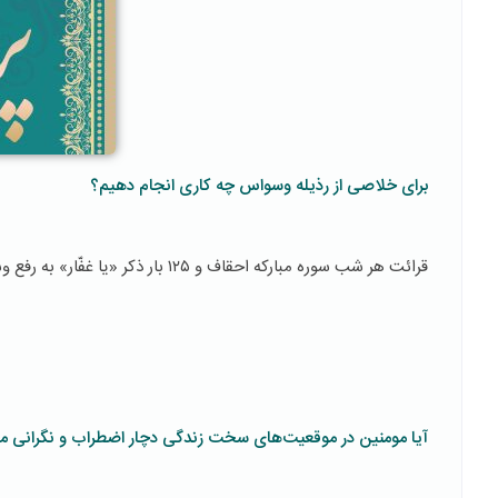
برای خلاصی از رذیله وسواس چه كاری انجام دهیم؟
قرائت هر شب سوره مباركه احقاف و ١٢٥ بار ذكر «یا غفّار» به رفع وسواس كمك می‌كند.
آیا مومنین در موقعیت‌های سخت زندگی دچار اضطراب و نگرانی م