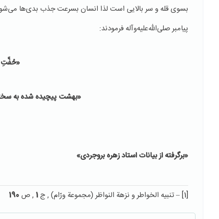
بسوی قله و سر بالایی است لذا انسان بسرعت جذب بدی‌ها می‌شود
پیامبر صلی‌الله‌علیه‌وآله فرمودند:
«حُفَّتِ اَل
«بهشت پیچیده شده به سختی
«برگرفته از بیانات استاد زهره بروجردی»
[1]
– تنبيه الخواطر و نزهة النواظر (مجموعة ورّام) , ج
1
, ص
190