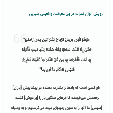
رویش انواع ثمرات در پی معرفت، واقعیتی شیرین
«وَهُوَ الَّذِی یرْسِلُ الرِّیاحَ بُشْرًا بَینَ یدَی رَحْمَتِهِ ۖ
حَتَّىٰ إِذَا أَقَلَّتْ سَحَابًا ثِقَالًا سُقْنَاهُ لِبَلَدٍ مَیتٍ فَأَنْزَلْنَا
بِهِ الْمَاءَ فَأَخْرَجْنَا بِهِ مِنْ كُلِّ الثَّمَرَاتِ ۚ كَذَٰلِكَ نُخْرِجُ
[4]
الْمَوْتَىٰ لَعَلَّكُمْ تَذَكَّرُونَ»
«او کسی است که بادها را بشارت دهنده در پیشاپیش [باران]
رحمتش می‌فرستد؛ تا ابرهای سنگین‌بار را [بر دوش] کشند؛
[سپس] ما آنها را به سوی زمینهای مرده می‌فرستیم؛ و به وسیله