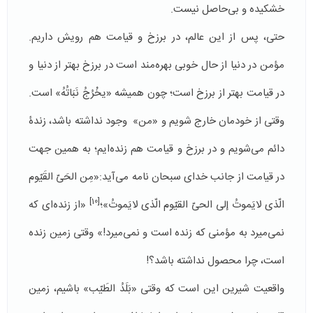
خشکیده و بی‌حاصل نیست.
حتی، پس از این عالم، در برزخ و قیامت هم رویش داریم.
مؤمن در دنیا از حال خوبی بهره‌مند است در برزخ بهتر از دنیا و
در قیامت بهتر از برزخ است؛ چون همیشه «یخْرُجُ نَبَاتُهُ» است.
وقتی از خودمان خارج شویم و «من» وجود نداشته باشد، زندۀ
دائم می‌شویم و در برزخ و قیامت هم زنده‌ایم؛ به همین جهت
در قیامت از جانب خدای سبحان نامه می‌آید:«مِن الحَیّ القَیّوم
[10]
الّذی لایَموتُ إلی الحیّ القیّوم الّذی لایَموتُ»؛
«از زنده‌ای که
نمی‌میرد به مؤمنی که زنده‌‌ است و نمی‌میرد!» وقتی زمین زنده
است، چرا محصول نداشته باشد؟!
واقعیت شیرین این است که وقتی «بَلَدُ الطَیّب» باشیم، زمین