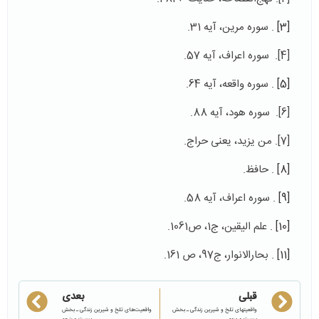
[3]
. سوره مرین، آیه 31.
[4]. سوره اعراف، آیه 57.
[5]
. سوره واقعه، آیه 64.
[6]. سوره هود، آیه 88.
[7]. من یزید، یعنی حراج.
[8]
. حافظ.
[9]
. سوره اعراف، آیه 58.
[10]
. علم اليقين، ج1، ص1061.
[11]
. بحارالانوار، ج97، ص 161.
قبلی
بعدی
واقعیتهای تلخ و شیرین زندگی ـ بخش
واقعیت‌های تلخ و شیرین زندگی ـ بخش