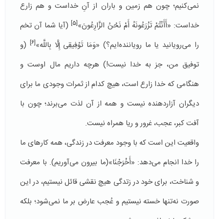
نمی‌کنیم؛ چون هم زمین و باران از آنِ خداست و هم زارع
[5]
خداست: «أَأَنْتُمْ تَزْرَعُونَهُ أَمْ نَحْنُ الزَّارِعُونَ»
(آیا شما آن تخم
[6]
را می‌رویانید یا ما رویاننده‌ایم؟) «وَمَا تَوْفِیقِی إِلَّا بِاللَّه»
(و
توفیق من، جز به خدا نیست!) هرچه داریم مال اوست و
هنگامی که خدا زارع است، هیچ کدام از ثمرات وجودی ما برای
دیگران آزاردهنده نیست و همه از آن لذت می‌برند؛ چون با
آفت کبر، عجب، غرور و ریا همراه نیست.
واقعیت این است که با وجود معرفت در زندگی، همه کارهای ما
را خدا انجام می‌دهد: «أَخْرَجْنَا»(ما بیرون می‌آوریم). با معرفت
و شناخت، برای خود در زتدگی هیچ نقشی قائل نیستیم، در این
صورت نه‌تنها خسته نیستیم و عُجب عارض بر ما نمی‌شود؛ بلکه