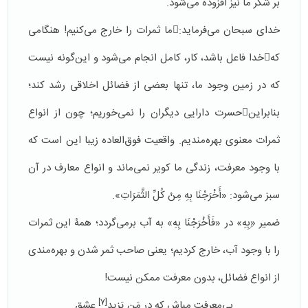
بر شکر ما نیز افزوده می‌شود.
خدای سبحان می‌فرماید:ما ثمرات را خارج می‌کنیم! هنگامی
کهخدا فاعل باشد، کار، کامل انجام می‌شود و این‌گونه نیست
که در زمین وجود ما، تنها بعضی از فضائل اخلاقی رشد کند؛
بنابراینحسرت دارایی دیگران را نمی‌خوریم؛ چون از انواع
ثمرات معنوی بهره‌مندیم. واقعیت فوق‌العاده زیبا این است که
با وجود معرفت، زندگی ما کویر نمی‌ماند و انواع معارف در آن
سبز می‌شود: «أَخْرَجْنَا بِهِ مِنْ كُلِّ الثَّمَرَاتِ».
ضمیر «ِبِهِ» در «فَأَخْرَجْنَا بِهِ» به آب برمی‌گردد؛ همۀ این ثمرات
را با وجود آب، خارج کردیم؛ یعنی صاحب ثمر شدن و بهره‌مندی
از انواع فضائل، بدون معرفت ممکن نیست!
[7]
بی‌معرفت مباش که در مَن یَزید
عشق