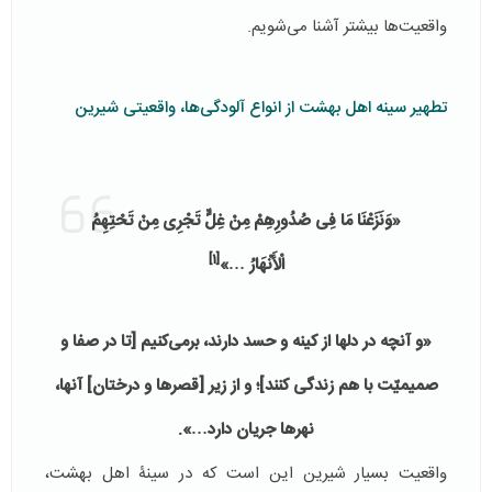
واقعیت‌ها بیشتر آشنا می‌شویم.
تطهیر سینه اهل بهشت از انواع آلودگی‌ها، واقعیتی شیرین
«وَنَزَعْنَا مَا فِی صُدُورِهِمْ مِنْ غِلٍّ تَجْرِی مِنْ تَحْتِهِمُ
[1]
الْأَنْهَارُ …»
«و آنچه در دلها از کینه و حسد دارند، برمی‌کنیم [تا در صفا و
صمیمیّت با هم زندگی کنند]؛ و از زیر [قصرها و درختان] آنها،
نهرها جریان دارد…».
واقعیت بسیار شیرین این است که در سینۀ اهل بهشت،