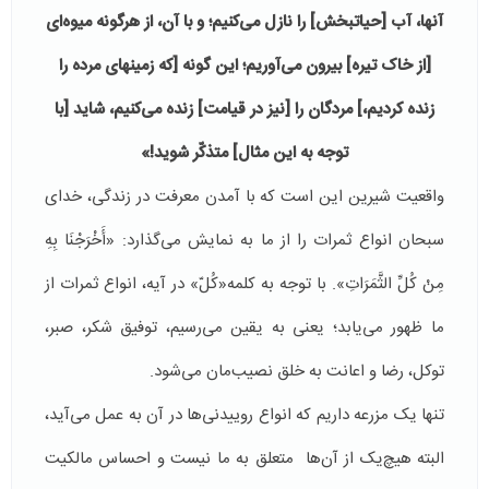
آنها، آب [حیاتبخش] را نازل می‌کنیم؛ و با آن، از هرگونه میوه‌ای
[از خاک تیره] بیرون می‌آوریم؛ این گونه [که زمینهای مرده را
زنده کردیم،] مردگان را [نیز در قیامت] زنده می‌کنیم، شاید [با
توجه به این مثال] متذکّر شوید!»
واقعیت شیرین این است که با آمدن معرفت در زندگی، خدای
سبحان انواع ثمرات را از ما به نمایش می‌گذارد: «أَخْرَجْنَا بِهِ
مِنْ كُلِّ الثَّمَرَاتِ». با توجه به کلمه«کُلّ» در آیه، انواع ثمرات از
ما ظهور می‌یابد؛ یعنی به یقین می‌رسیم، توفیق شکر، صبر،
توکل، رضا و اعانت به خلق نصیب‌مان می‌شود.
تنها یک مزرعه داریم که انواع روییدنی‌ها در آن به عمل می‌آید،
البته هیچ‌یک از آن‌ها متعلق به ما نیست و احساس مالکیت