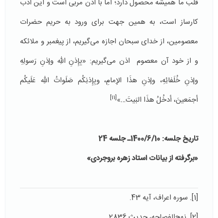
قلب ما همیشه محصول دارد؛ اما با اذن مربی است و این ادب
کارساز است، به همین جهت برای ورود به حریم حضرات
معصومین، از خدای سبحان اجازه می‌گیریم، از پیغمبر و ملائکه
و از خود آن معصوم اذن می‌گیریم: «بِإِذنِ اللّهِ وإذنِ رَسولِهِ
وإذنِ خُلَفائِهِ، وإذنِ هذَا الإِمامِ، وبِإِذنِكُم صَلَواتُ اللّهِ عَلَیكُم
[11]
أجمَعینَ، أدخُلُ هذَا البَیتَ…»
تاریخ جلسه: 1400/6/10ـ جلسه 24
«برگرفته از بیانات استاد زهره بروجردی»
[1]. سوره اعراف، آیه 43.
[2]. نهج‌الفصاحه، حدیث 2836.