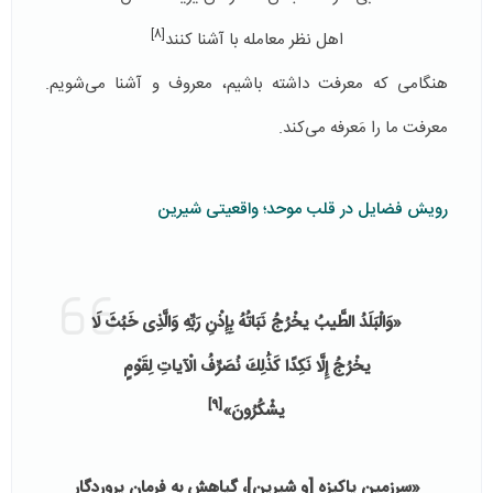
[8]
اهل نظر معامله با آشنا کنند
هنگامی‌ که معرفت داشته باشیم، معروف و آشنا می‌شویم.
معرفت ما را مَعرفه می‌کند.
رویش فضایل در قلب موحد؛ واقعیتی شیرین
«وَالْبَلَدُ الطَّیبُ یخْرُجُ نَبَاتُهُ بِإِذْنِ رَبِّهِ وَالَّذِی خَبُثَ لَا
یخْرُجُ إِلَّا نَكِدًا كَذَٰلِكَ نُصَرِّفُ الْآیاتِ لِقَوْمٍ
[9]
یشْكُرُونَ»
«سرزمین پاکیزه [و شیرین]، گیاهش به فرمان پروردگار