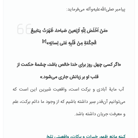
پیامبر صلی‌الله‌علیه‌و‌آله می‌فرماید:
«مَنْ اَخْلَصَ لِلّهِ اَرْبَعینَ صَباحا، ظَهَرَتْ ینابیعُ
[2]
الْحِكْمَةِ مِنْ قَلْبِهِ عَلى لِسانِهِ»
«اگر کسی چهل روز برای خدا خالص باشد، چشمۀ حکمت از
قلب او بر زبانش جاری می‌شود.»
آب مایۀ آبادی و برکت است، واقعیت شیرین این است که
می‌توانیم آن‌قدر سِیر داشته باشیم که از وجود ما دائم برکت، علم
و معرفت جریان داشته باشد.
کینه مانع ظهور خیرات و برکات، واقعیتی تلخ