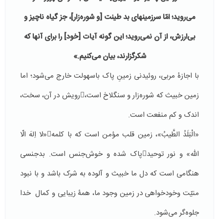
می‌روید؛ امّا سرزمینهای بد طینت [و شوره‌زار]، جز گیاه ناچیز و
بی‌ارزش، از آن نمی‌روید؛ این گونه آیات [خود] را برای آنها که
شکرگزارند، بیان می‌کنیم.»
با اجازۀ مربی، روئیدنی زمینِ پاک باسهولت خارج می‌شود؛ اما
زمین خبیث که شوره‌زار و سنگلاخ است،رویش در آن، سخت،
اندک و کم منفعت است.
«الْبَلَدُ الطَّیبُ»، زمین قلب مؤمن است که با کلمه«لا اِلهَ الّا
اللّه» و نور توحیدپاک شده و خوش‌جنس است. بدجنسی
هنگامی است که دل ما خبیث و آلوده به شرک باشد و با نبود
منیّت وخودخواهی در زمین وجود ما، همۀ زیبایی و کمال خدا
جلوه‌گر می‌شود.