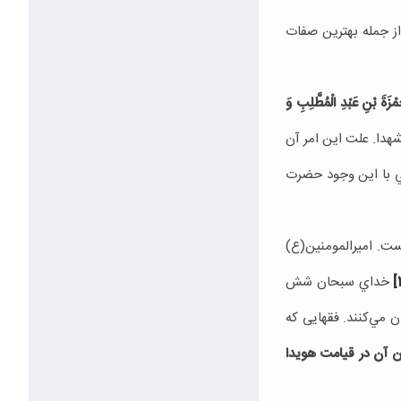
از جمله بهترين صفات
َمْزَةَ بْنِ عَبْدِ الْمُطَّلِبِ وَ
هدا. علت اين امر آن
لي با اين وجود حضرت
ت. اميرالمومنين(ع)
خداي سبحان شش
 مي‌كنند. فقهایی كه
ن آن در قيامت هويدا