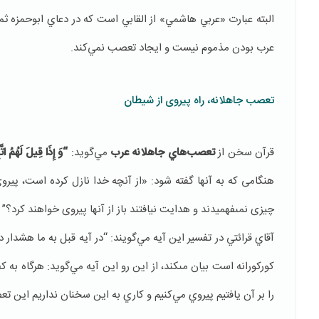
البته عبارت «عربي هاشمي» از القابي است كه در دعاي ابوحمزه ث
عرب بودن مذموم نيست و ايجاد تعصب نمي‌كند.
تعصب جاهلانه، راه پیروی از شیطان
قرآن سخن از
تعصب‌هاي جاهلانه‌ عرب
مي‌گوید:
“وَ إِذَا قِيلَ لَهُمُ اتَّب
هنگامى كه به آنها گفته شود: «از آنچه خدا نازل كرده است، پيروى كن
چيزى نمى‏فهميدند و هدايت نيافتند باز از آنها پيروى خواهند كرد؟”
آقاي قرائتي در تفسير اين آيه مي‌گويند: “در آيه قبل به ما هشدار د
كوركورانه است بيان مى‏كند، از اين رو اين آيه مي‌گويد: هرگاه به ك
را بر آن يافتيم پيروي مي‌كنيم و كاري به اين سخنان نداريم اين