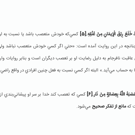
خَلَعَ‏ رِبْقَ‏ الْإِيمَانِ مِنْ عُنُقِهِ.
[5]
كسي‌كه خودش متعصب باشد يا نسبت به ا
كند چنانچه در این روايت آمده است: «حتي اگر كسي خودش متعصب نباشد ول
بت نافرجام به دليل رضايت او بر تعصب ديگران است و بنابر روايات وار
به حساب مي‌آيد.» البته اگر كسي نسبت به فعل چنين افرادي در واقع راضي 
َبَهُ‏ اللَّهُ بِعِصَابَةٍ مِنْ نَار.
[6]
كسي كه تعصب كند خدا بر سر او پيشاني‌بندي از 
ت كه
مانع از تفكر صحيح
مي‌شود.