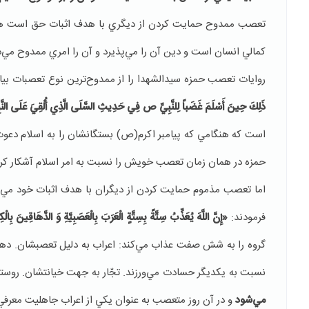
تعصب ممدوح حمايت كردن از ديگري با هدف اثبات حق است همانند 
كمالي انسان است و دين آن را مي‌پذيرد و آن را امري ممدوح مي‌د
روايات تعصب حمزه سيدالشهدا را از ممدوح‌ترين نوع تعصبات بيان
ذَلِكَ حِينَ أَسْلَمَ غَضَباً لِلنَّبِيِّ ص فِي حَدِيثِ السَّلَى الَّذِي أُلْقِيَ عَلَى ا
است كه هنگامي كه پيامبر اكرم(ص) بستگانشان را به اسلام دعوت
حمزه در همان زمان تعصب خويش را نسبت به امر اسلام آشكار كرده
اما تعصب مذموم حمايت كردن از ديگران با هدف اثبات خود مي‌
فرمودند:
«إِنَّ اللَّهَ يُعَذِّبُ سِتَّةً بِسِتَّةٍ الْعَرَبَ بِالْعَصَبِيَّةِ وَ الدَّهَاقِينَ بِالْكِب
گروه را به شش صفت عذاب مي‌كند: اعراب به دليل تعصبشان. دهقا
نسبت به يكديگر حسادت مي‌ورزند. تجّار به جهت خيانتشان. روستا
مي‌شود
و در آن روز متعصب به عنوان يكي از اعراب جاهليت معرفي 