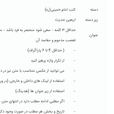
دسته
کتب امام خمینی(ره)
زیر دسته
اربعین حدیث
حداقل 3 کلمه – سعی شود منحصر به فرد باشد – مفهوم کلی مطلب را برساند –
عنوان
تعصب مذموم و مفاسد آن
– ( حداقل 4 تا 6 پاراگراف)
– از تکرار واژه پرهیز کنید
– می توانید از عکسی متناسب با متن نیز در داخ
– استفاده از لینک های داخلی و خارجی (در ورد 
– استفاده از زیر عنوان ها (هدینگ)
– اگر مطلبی ادامه مطلب دارد در انتهای متن «اد
– تاریخ و بخش هر مطلب در صورت وجود ذکر 