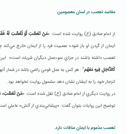
مفاسد تعصب در لسان معصومین
از امام صادق (ع) روايت شده است: «
مَنْ تَعَصَّبَ‏ أَوْ تُعُصِّبَ لَهُ فَقَدْ 
ايمان از گردن او باز شود» عصبيت فرد را از ايمان خارج‌ مي‌
تعصب داشته باشند در جزاي سوءعمل ديگران شريك است» اين عاق
۲
كَالدَّاخِلِ فِيهِ مَعَهُم
: هر كس به عمل قومي راضي باشد در شمار آنها 
انزجار خود را به ايشان نشان دهد مشمول روايت نخواهد بود.
در روايت ديگري از امام صادق (ع) نقل شده است: «
مَنْ تَعَصَّبَ‏، عَص
توضيح اين روايات بتوان گفت: «پيشاني‌بندي از آتش» عاملي اس
تعصب مذموم با ایمان منافات دارد.