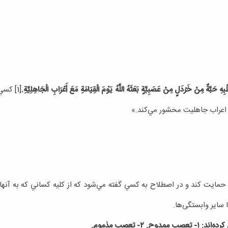
‏ حَبَّةٌ مِنْ خَرْدَلٍ‏ مِنْ عَصَبِيَّةٍ بَعَثَهُ اللَّهُ يَوْمَ الْقِيَامَةِ مَعَ أَعْرَابِ‏ الْجَاهِلِيَّةِ.
[1]
كسي ك
ا اعراب جاهليت محشور مي‌كند.»
يت كند و در اصطلاح به كسي گفته مي‌شود كه از كليه‌ كساني كه به آنها 
سایر وابستگی‌ها.
كرده‌اند:
۱-
تعصب ممدوح
.
۲-
تعصب مذموم.