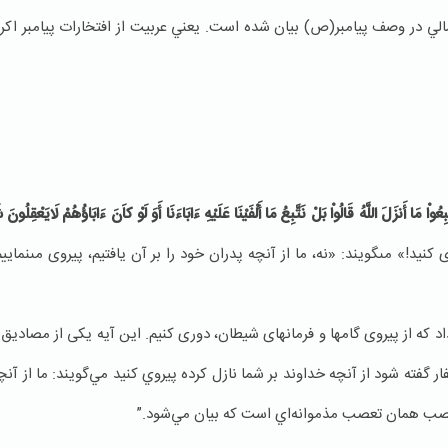
مالي در وصف پيامبر(ص) بيان شده است. يعني عربيت از افتخارات پيامبر اك
ِعُواْ مَا أَنزَلَ اللَّهُ قَالُواْ بَلْ نَتَّبِعُ مَا أَلْفَيْنَا عَلَيْهِ ءَابَاءَنَا أَوَ لَوْ كاَنَ ءَابَاؤُهُمْ لَايَعْقِلُو
يد!» مى‏گويند: «نه، ما از آنچه پدران خود را بر آن يافتيم، پيروى مى‏نماييم.
اد كه از پيروى گامها و فرمان‏هاى شيطان، دورى كنيم. اين آيه يكى از مصاديق 
فار گفته شود از آنچه خداوند بر شما نازل كرده پيروي كنيد مي‌گويند: ما از آن
 تعصب همان تعصب مذموانه‌اي است كه بيان مي‌شود.”