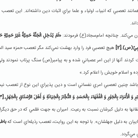
تعصبي كه انبياء، اولياء و علما براي اثبات دين داشته‌اند. اين تعصب 
اند.
 مي‌كند. چنانچه امام‌سجاد(ع) فرمودند:
«
لَمْ يُدْخِلِ الْجَنَّةَ حَمِيَّةٌ غَيْرُ حَمِيَّةِ ح
لنَّبِيّ(ص).
[2]
هيچ تعصبي فرد را وارد بهشت نمي‌كند مگر تعصب حمزه سيد الش
 كردند آنها از اين امر عصباني شده و به پيامبر(ص) سنگ پرتاب نمودند و
 و اسلام خويش را اعلام كرد.»
باشد چنين تعصبي امري نفساني است و دين پذيراي اين نوع از تعصب نيس
ْرِ وَ الْأُمَرَاءَ بِالْجَوْرِ وَ الْفُقَهَاءَ بِالْحَسَدِ وَ التُّجَّارَ بِالْخِيَانَةِ وَ أَهْلَ الرُّسْتَاقِ بِالْجَهْلِ.
[3]
نها به دليل كبرشان نسبت به رعيت. اميران به جهت ظلمي كه در حق ديگران
ييان به دليل جهلشان». با توجه به اين روايت، تعصب رذيله‌اي است كه
باط
مي‌گردد.