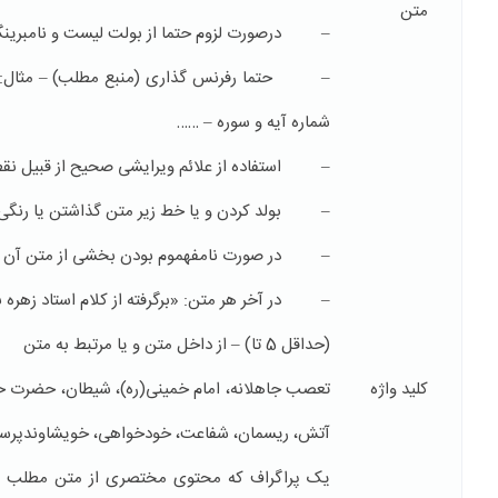
متن
– درصورت لزوم حتما از بولت لیست و نامبرینگ
– حتما رفرنس گذاری (منبع مطلب) – مثال: م
شماره آیه و سوره – ……
– استفاده از علائم ویرایشی صحیح از قبیل نقطه 
– بولد کردن و یا خط زیر متن گذاشتن یا رنگی 
– در صورت نامفهموم بودن بخشی از متن آن را 
– در آخر هر متن: «برگرفته از کلام استاد زهره 
(حداقل 5 تا) – از داخل متن و یا مرتبط به متن
کلید واژه
تعصب جاهلانه، امام خمینی(ره)، شیطان، حضرت حمزه
آتش، ریسمان، شفاعت، خودخواهی، خویشاوند‌پرستی
یک پراگراف که محتوی مختصری از متن مطلب را بر