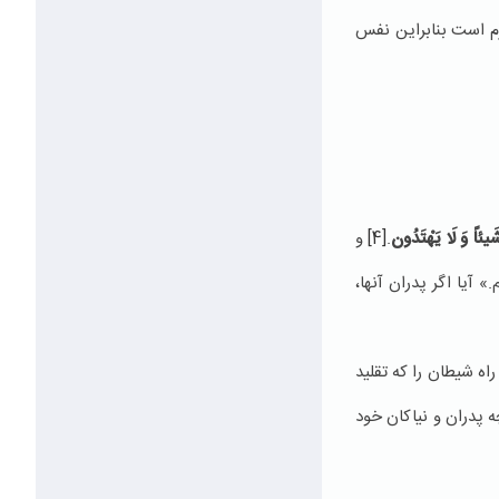
رم است بنابراين نفس
نَ شَيئاً وَ لَا يَهْتَدُون
.
[4]
و
» آيا اگر پدران آنها،
راه شيطان را كه تقليد
چه پدران و نياكان خود