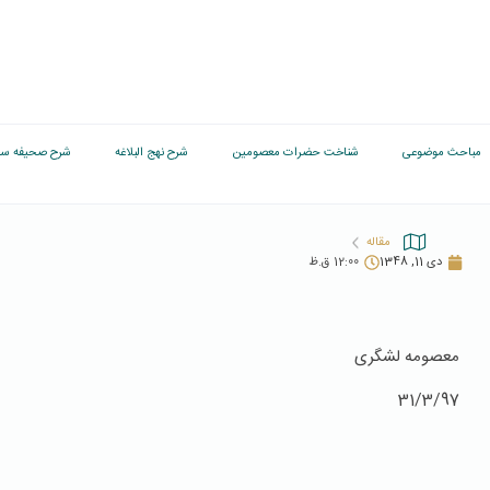
مباحث موضوعی
شناخت حضرات معصومین
شرح نهج البلاغه
شرح صحیفه سج
مقاله
دی 11, 1348
12:00 ق.ظ
معصومه لشگری
31/3/97