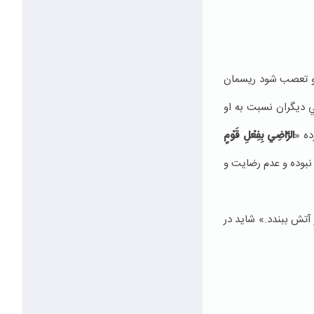
و تعصب شود ريسمان
ي ديگران نسبت به او
ده «
الرَّاضِي بِفِعْلِ قَوْمٍ
نبوده و عدم رضايت و
آتش ببندد.» شايد در