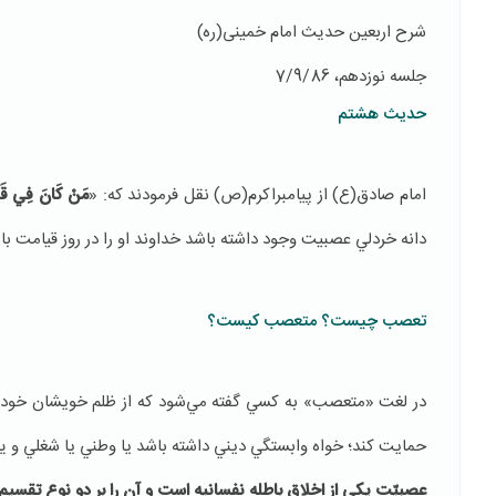
شرح اربعین حدیث امام خمینی(ره)
جلسه نوزدهم، 7/9/86
حدیث هشتم
امام صادق(ع) از پيامبراكرم(ص) نقل فرمودند كه: «
مَنْ كَانَ فِي قَلْبِهِ
دانه‌ خردلي عصبيت وجود داشته باشد خداوند او را در روز قيامت ب
تعصب چیست؟ متعصب کیست؟
در لغت «متعصب» به كسي گفته مي‌شود كه از ظلم خويشان خود حما
حمايت كند؛ خواه وابستگي ديني داشته باشد يا وطني يا شغلي و یا 
عصبيّت يكي از اخلاق باطله‌ نفسانيه است و آن را بر دو نوع تقسيم 