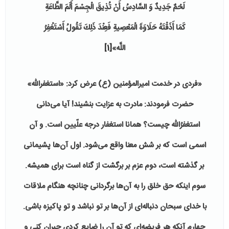
لَحْمٌ جَدِیدٌ وَ السَّادِسُ أَنْ تُذِیقَ الْجِسْمَ أَلَمَ الطَّاعَةِ
كَمَا أَذَقْتَهُ حَلَاوَةَ الْمَعْصِیةِ فَعِنْدَ ذَلِكَ تَقُولُ أَسْتَغْفِرُ
اللَّه»
[1]
«فردی در خدمت امیرالمؤمنین (ع) عرض كرد: «استغفرالله»
حضرت فرمودند: مادرت به عزایت بنشیند! آیا می‌دانی
استغفرُالله چیست؟ همانا استغفار درجه علّیین است. و آن
اسمی است كه بر شش معنا واقع می‌شود.
اول آن‌ها پشیمانی
بر گذشته است، دوم عزم بر برگشت از گناه است برای همیشه.
سوم اینكه حق خلق را به آن‌ها برگردانی چنانچه هنگام ملاقات
با خدای سبحان دنباله‌ای از آن‌ها بر تو نباشد و تو پاكیزه باشی.
چهارم آنكه هر فریضه‌ای كه تو آن را ضایع كردی جبران كنی و