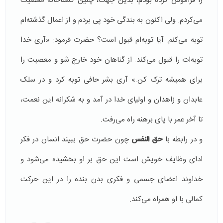
را فراموش کرده بودم، بدین جهت، چنین گستاخانه معصیت
مى‌کردم. ولى اکنون به بندگى خود پى بردم و از اعمال گذشته‌ام
توبه می‌کنم. آیا توبه‌ام قبول است؟ حضرت فرمود: «آرى خدا
توبه‌ات را قبول مى‌کند. از گناهان خود خارج شو و معصیت را
براى همیشه ترک کن.» آرى بشر حافى توبه کرد و در سلک
عابدان و زاهدان و اولیاى خدا در آمد و به شکرانه این نعمت،
تا آخر عمر با پاى برهنه راه مى‌رفت.
و در رابطه با
حق النفس
چون حضرت حق ببیند انسان در فکر
ادای وظایف خویش است این حق بر او بخشیده می‌شود و
خداوند اعضای جسمی و فکری بدن بنده را در این حرکت
کمالی با او همراه می‌کند.