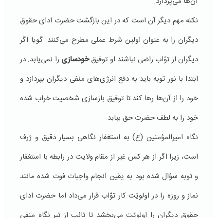
آن‌ها می‌پردازد.
نكته مهم دیگر آن است كه در این بازگشت حضرت ادای حقوق
دیگران را به عنوان اولین شرط عملی مطرح می‌كنند. گویا اگر
دیگران از توّاب راضی نباشند او توفیق
خودسازی
را نمی‌یابد. در
ابتدا با نور توبه باید به دفع انرژی‌های منفی دیگران بپردازد و
خود را از آن‌ها رها كند تا توفیق بازسازی شخصیت خراب شده
خود را به لطف حضرت حق بیابد.
نگاه امیرالمؤمنین (ع) به استغفار نگاهی بسیار دقیق و ژرف
است، زیرا اگر از هر كس غیر از مقام ولایت در رابطه با استغفار
و توبه سؤال شده بود به یقین انجام واجبات فوت شده مانند
نماز و روزه را در اولویّت كار توّاب قرار می‌داد اما حضرت ادای
حقوق دیگران را اولویّت می‌بخشد تا تائب از تیر نگاه منفی