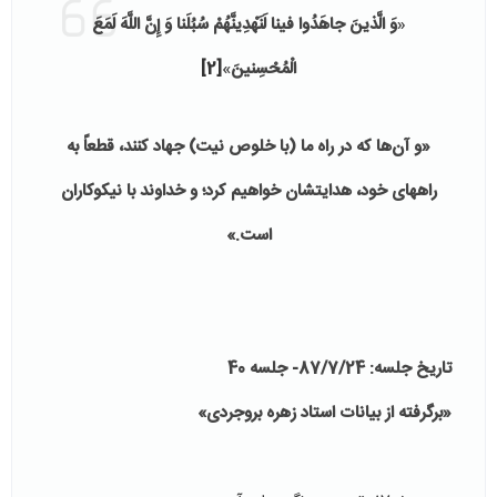
«
وَ الَّذینَ جاهَدُوا فینا لَنَهْدِینَّهُمْ سُبُلَنا وَ إِنَّ اللَّهَ لَمَعَ
الْمُحْسِنینَ
»
[2]
«و آن‌ها كه در راه ما (با خلوص نیت) جهاد كنند، قطعاً به
راه‏هاى خود، هدایتشان خواهیم كرد؛ و خداوند با نیكوكاران
است.»
تاریخ جلسه: 87/7/24- جلسه 40
«برگرفته از بیانات استاد زهره بروجردی»