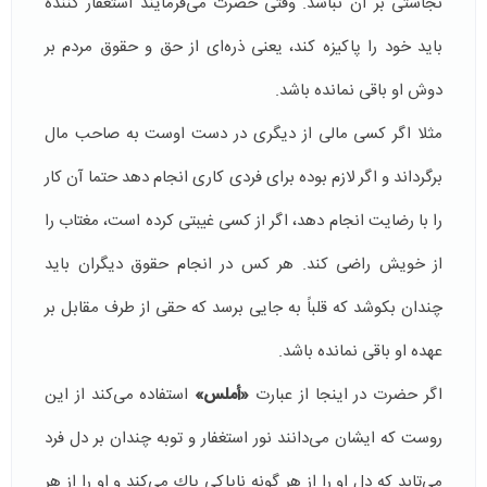
نجاستی بر آن نباشد. وقتی حضرت می‌فرمایند استغفار كننده
باید خود را پاكیزه كند، یعنی ذره‌ای از حق و حقوق مردم بر
دوش او باقی نمانده باشد.
مثلا اگر كسی مالی از دیگری در دست اوست به صاحب مال
برگرداند و اگر لازم بوده برای فردی كاری انجام دهد حتما آن كار
را با رضایت انجام دهد، اگر از كسی غیبتی كرده است، مغتاب را
از خویش راضی كند. هر كس در انجام حقوق دیگران باید
چندان بكوشد كه قلباً به جایی برسد كه حقی از طرف مقابل بر
عهده او باقی نمانده باشد.
اگر حضرت در اینجا از عبارت
«أملس»
استفاده می‌كند از این
روست كه ایشان می‌دانند نور استغفار و توبه چندان بر دل فرد
می‌تابد كه دل او را از هر گونه ناپاكی پاك می‌كند و او را از هر