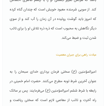
باشد كه هركس تغییر جسمی او را با چشم ظاهری احساس
كند. از سویی شرمنده‌ معبود خویش است كه چندان گناه كرده
كه امروز باید گوشت روئیده در آن زمان را آب كند و از سوی
دیگر نگاهش به محبوب است كه ذره ذره تلاش او را برای تائب
شدن ثبت و ضبط می‌كند.
عبادت راهی برای جبران معصیت
امیرالمؤمنین (ع) سختی فرمان‌ برداری خدای سبحان را به
عنوان آخرین شرط توبه مطرح می‌کنند. حضرت امام خمینی در
رابطه با شرط ششم امیرالمؤمنین (ع) می‌فرمایند: پس بر سالک
راه آخرت و تائب از معاصی لازم است که سختی ریاضت و