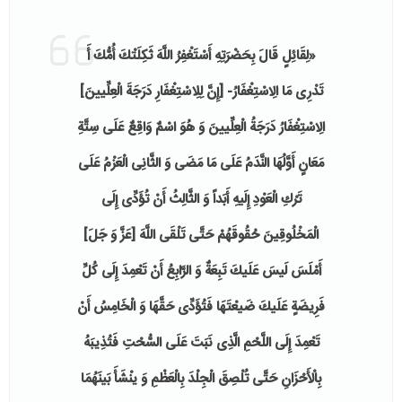
«لِقَائِلٍ قَالَ بِحَضْرَتِهِ أَسْتَغْفِرُ اللَّهَ ثَكِلَتْكَ‏ أُمُّكَ‏ أَ
تَدْرِی مَا الِاسْتِغْفَارُ- [إِنَّ لِلِاسْتِغْفَارِ دَرَجَةَ الْعِلِّیینَ‏]
الِاسْتِغْفَارُ دَرَجَةُ الْعِلِّیینَ وَ هُوَ اسْمٌ وَاقِعٌ عَلَى سِتَّةِ
مَعَانٍ أَوَّلُهَا النَّدَمُ عَلَى مَا مَضَى وَ الثَّانِی الْعَزْمُ عَلَى
تَرْكِ الْعَوْدِ إِلَیهِ أَبَداً وَ الثَّالِثُ أَنْ تُؤَدِّی إِلَى
الْمَخْلُوقِینَ حُقُوقَهُمْ حَتَّى تَلْقَى اللَّهَ [عَزَّ وَ جَلَ‏]
أَمْلَسَ لَیسَ عَلَیكَ تَبِعَةٌ وَ الرَّابِعُ أَنْ تَعْمِدَ إِلَى كُلِّ
فَرِیضَةٍ عَلَیكَ ضَیعْتَهَا فَتُؤَدِّی حَقَّهَا وَ الْخَامِسُ أَنْ
تَعْمِدَ إِلَى اللَّحْمِ‏
الَّذِی نَبَتَ عَلَى السُّحْتِ‏ فَتُذِیبَهُ
بِالْأَحْزَانِ حَتَّى تُلْصِقَ الْجِلْدَ بِالْعَظْمِ وَ ینْشَأَ بَینَهُمَا