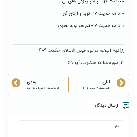
» حدیث 17- توبه و ویژگی های آن
» ادامه حدیث 17- توبه و ارکان آن
» ادامه حدیث 17- تعریف توبه نصوح
[1]
نهج البلاغه مرحوم فیض الاسلام، حکمت 409
[2]
سوره مبارکه عنکبوت، آیه 69
قبلی
بعدی
ادامه حدیث 17: توبه و ارکان آن
ادامه حدیث 17: شروط و ارکان توبه
ارسال دیدگاه