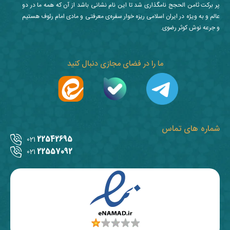
پر برکت ثامن الحجج نامگذاری شد تا این نام نشانی باشد از آن که همه ما در دو
عالم و به ویژه در ایران اسلامی ریزه خوار سفره‌ی معرفتی و مادی امام رئوف هستیم
و جرعه نوش کوثر رضوی.
ما را در فضای مجازی دنبال کنید
شماره های تماس
22542695
021
22557092
021