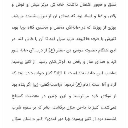
فسق و فجور اشتغال داشت. خانه‌اش مرکز عیش و نوش و
رقص و غنا و فساد بود که صداى آن از بیرون شنیده می‌شد.
روزى از روزها که در خانه‌اش محفل و مجلس گناه برپا بود،
کنیزش با ظرف خاکروبه، درب منزل آمد تا آن را خالى کند. در
این هنگام حضرت موسى بن جعفر (ع) از درب آن خانه عبور
کرد و صداى ساز و رقص به گوش‌شان رسید. از کنیز پرسید:
صاحب این خانه بنده است یا آزاد؟ کنیز جواب داد: البته که
آزاد و آقا است. امام (ع) فرمود: «راست گفتى؛ زیرا اگر بنده بود
از مولاى خود مى‌ترسید و این چنین در معصیت گستاخ
نمی‌شد.» کنیز به داخل منزل برگشت. بشر که بر سفره شراب
نشسته بود از کنیز پرسید: چرا دیر آمدى؟ کنیز داستان سؤال