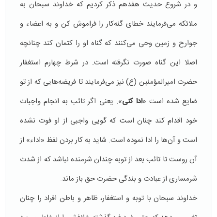
و در شروع حدیث هفدهم ذكر كردیم كه خداوند سبحان به
ملائكه می‌فرمایند خطای گنه‌كار را فراموش كن و به اعضاء و
جوارح و زمین وحی می‌كنند كه گناه او را كتمان كند چنانچه
اصلا این گناه صورت نگرفته است. در شرط چهارم استغفار
حضرت امیرالمؤمنین (ع) نیز می‌فرمایند تا فریضه‌هایی كه از تو
ضایع شده است «
ادا كنی
». یعنی اگر تائب به انجام واجبات
خود اقدام كند چنان است كه گویی واجبی از او فوت نشده
است و آن‌ها را ادا نموده است. شاید به كار بردن لفظ «اداء» از
آن روست تا تائب بعد از توبه چندان شرمنده نباشد كه از شدت
شرمساری از عبادت ‌و بندگی حضرت حق باز ماند.
خداوند سبحان با توبه و استغفار، ظاهر و باطن افراد را چنان