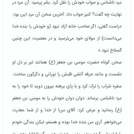
مرد ناشناس و جواب خودش را نقل کرد. بشر پرسید: آن مرد در
نهایت چه گفت؟ کنیز جواب داد: آخرین سخن آن مرد این بود:
«راست گفتى، اگر صاحب خانه آزاد نبود (و خودش را بنده خدا
می‌دانست) از مولاى خود می‌ترسید و در معصیت این چنین
گستاخ نبود.»
سخن کوتاه حضرت موسى بن جعفر (ع) همانند تیر بر دل او
نشست و مانند جرقه آتشى قلبش را نورانى و دگرگون ساخت.
سفره شراب را ترک کرد و با پاى برهنه بیرون دوید تا خود را به
مرد ناشناس برساند. دوان دوان خودش ‍را به موسى بن جعفر
(ع) رسانید و عرض کرد: آقاى من! از خدا و از شما معذرت
مى‌خواهم. آرى من بنده خدا بوده و هستم، لیکن بندگى خودم