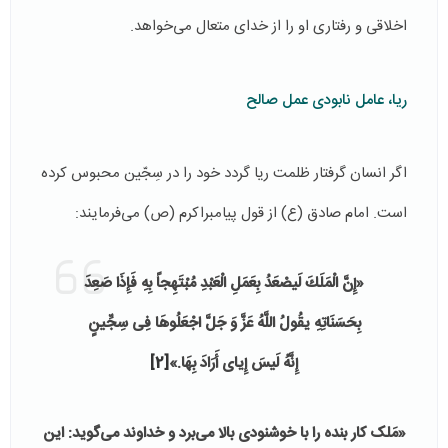
اخلاقی و رفتاری او را از خدای متعال می‌خواهد.
ریا، عامل نابودی عمل صالح
اگر انسان گرفتار ظلمت ریا گردد خود را در سِجّین محبوس کرده
است. امام صادق (ع) از قول پیامبراکرم (ص) می‌فرمایند:
«إِنَّ الْمَلَكَ لَیصْعَدُ بِعَمَلِ الْعَبْدِ مُبْتَهِجاً بِهِ فَإِذَا صَعِدَ
بِحَسَنَاتِهِ یقُولُ اللَّهُ عَزَّ وَ جَلَّ اجْعَلُوهَا فِی سِجِّینٍ‏
إِنَّهُ لَیسَ إِیای أَرَادَ بِهَا.»
[2]
«مَلک کار بنده را با خوشنودی بالا می‌برد و خداوند می‌گوید: این