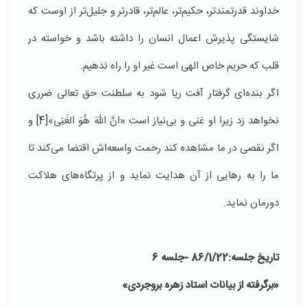
خداوند قدرتمندتر، حكیم‌تر، عالم‌تر، قادرتر و جلیل‌تر از اوست كه
شایستگی پذیرش اعمال انسان را داشته باشد و خواسته در
قلب که حریم خاص الهی است غیر او را راه ندهیم.
اگر بنده‌ای گرفتار آفت ریا شود به سلطنت حق تعالی ضرری
نخواهد زد زیرا او غنی و بی‌نیاز است «انَّ اللهَ هُوَ الغَنِی»
[4]
و
اگر نقصی در ما مشاهده کند رحمت واسعه‌اش اقتضا می‌کند تا
ما را به رهایی از آن هدایت نماید و از پرتگاه‌های هلاکت
دورمان نماید.
تاریخ جلسه:86/1/22 -جلسه 6
«برگرفته از بیانات استاد زهره بروجردی»