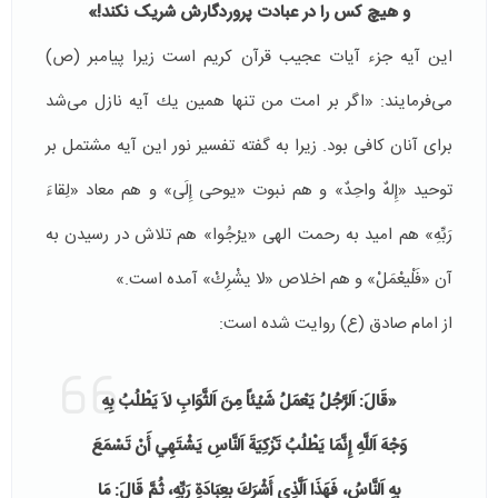
و هیچ كس را در عبادت پروردگارش شریک نكند!»
این آیه جزء آیات عجیب قرآن كریم است زیرا پیامبر (ص)
می‌فرمایند: «اگر بر امت من تنها همین یك آیه نازل می‌شد
برای آنان كافی بود. زیرا به گفته تفسیر نور این آیه مشتمل بر
توحید «إِلهٌ واحِدٌ» و هم نبوت «یوحى‏ إِلَی» و هم معاد «لِقاءَ
رَبِّهِ» هم امید به رحمت الهی «یرْجُوا» هم تلاش در رسیدن به
آن «فَلْیعْمَلْ» و هم اخلاص «لا یشْرِكْ» آمده است.»
از امام صادق (ع) روایت شده است:
«قَالَ: اَلرَّجُلُ يَعْمَلُ شَيْئاً مِنَ اَلثَّوَابِ لاَ يَطْلُبُ بِهِ
وَجْهَ اَللَّهِ إِنَّمَا يَطْلُبُ تَزْكِيَةَ اَلنَّاسِ يَشْتَهِي أَنْ تَسْمَعَ
بِهِ اَلنَّاسُ، فَهَذَا اَلَّذِي أَشْرَكَ بِعِبَادَةِ رَبِّهِ، ثُمَّ قَالَ: مَا