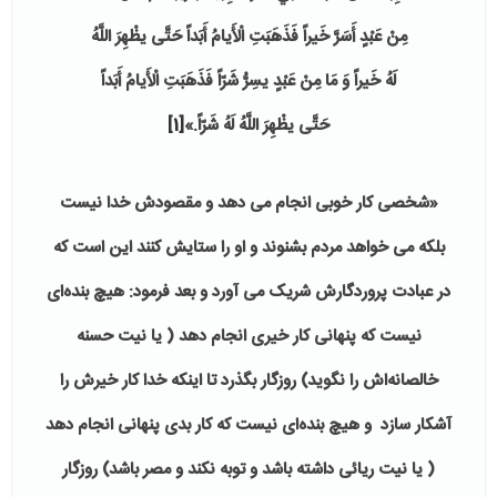
مِنْ عَبْدٍ أَسَرَّ خَیراً فَذَهَبَتِ‏ الْأَیامُ أَبَداً حَتَّى یظْهِرَ اللَّهُ
لَهُ خَیراً وَ مَا مِنْ عَبْدٍ یسِرُّ شَرّاً فَذَهَبَتِ‏ الْأَیامُ أَبَداً
حَتَّى یظْهِرَ اللَّهُ لَهُ شَرّاً.»
[1]
«شخصی کار خوبی انجام می دهد و مقصودش خدا نیست
بلکه می خواهد مردم بشنوند و او را ستایش کنند این است که
در عبادت پروردگارش شریک می آورد و بعد فرمود: هیچ بنده‌ای
نیست که پنهانی کار خیری انجام دهد ( یا نیت حسنه
خالصانه‌اش را نگوید) روزگار بگذرد تا اینکه خدا کار خیرش را
آشکار سازد و هیچ بنده‌ای نیست که کار بدی پنهانی انجام دهد
( یا نیت ریائی داشته باشد و توبه نکند و مصر باشد) روزگار