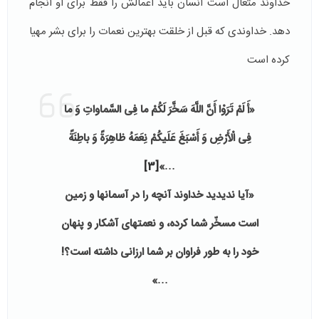
خداوند متعال است انسان باید اعمالش را فقط برای او انجام
دهد. خداوندی که قبل از خلقت بهترین نعمات را برای بشر مهیا
کرده است
«أَ لَمْ تَرَوْا أَنَّ اللَّهَ سَخَّرَ لَكُمْ ما فِی السَّماواتِ وَ ما
فِی الْأَرْضِ وَ أَسْبَغَ عَلَیكُمْ نِعَمَهُ ظاهِرَةً وَ باطِنَةً
[3]
…»
«آیا ندیدید خداوند آنچه را در آسمانها و زمین
است مسخّر شما كرده، و نعمتهاى آشكار و پنهان
خود را به طور فراوان بر شما ارزانى داشته است؟!
…»