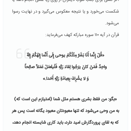
شکست می‌خورد و یا نتیجه معکوس می‌گیرد و در نهایت رسوا
می‌شود.
قرآن در آیه ۱۱۰ سوره مباركه کهف می‌فرماید:
«قُلْ إِنَّما أَنَا بَشَرٌ مِثْلُكُمْ یوحى‏ إِلَی أَنَّما إِلهُكُمْ إِلهٌ
واحِدٌ فَمَنْ كانَ یرْجُوا لِقاءَ رَبِّهِ فَلْیعْمَلْ عَمَلاً صالِحاً
وَ لا یشْرِكْ بِعِبادَةِ رَبِّهِ أَحَدا.»
«بگو: من فقط بشرى هستم مثل شما (امتیازم این است كه)
به من وحى مى‏‌شود كه تنها معبودتان معبود یگانه است پس هر
كه به لقاى پروردگارش امید دارد، باید كارى شایسته انجام دهد،