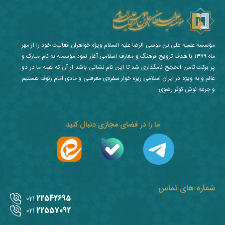
مؤسسه علمیه علی بن موسی الرضا علیه السلام ویژه خواهران فعالیت خود را از مهر
ماه ۱۳۷۹ با هدف ترویج فرهنگ و معارف اسلامی آغاز نمود.مؤسسه به نام مبارک و
پر برکت ثامن الحجج نامگذاری شد تا این نام نشانی باشد از آن که همه ما در دو
عالم و به ویژه در ایران اسلامی ریزه خوار سفره‌ی معرفتی و مادی امام رئوف هستیم
و جرعه نوش کوثر رضوی.
ما را در فضای مجازی دنبال کنید
شماره های تماس
22542695
021
22557092
021