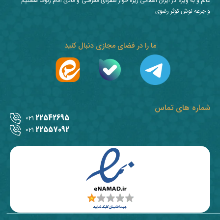
عالم و به ویژه در ایران اسلامی ریزه خوار سفره‌ی معرفتی و مادی امام رئوف هستیم
و جرعه نوش کوثر رضوی.
ما را در فضای مجازی دنبال کنید
شماره های تماس
22542695
021
22557092
021