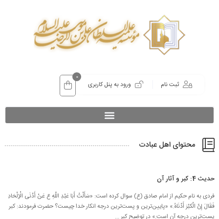
0
ثبت نام
ورود به پنل کاربری
محتوای اهل عبادت
حدیث 4: کبر و آثار آن
فردی به نام حکیم از امام صادق (ع) سوال کرده است: «سَأَلْتُ أَبَا عَبْدِ اللَّهِ ع عَنْ أَدْنَى الْإِلْحَادِ
فَقَالَ إِنَّ الْکبْرَ أَدْنَاهُ.» «پایین‌ترین و پست‌ترین درجه انکار خدا چیست؟ حضرت فرمودند: کبر
پست‌ترین درجه آن است.» در توضیح کبر ...