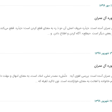
مهر 1398
1 سوره آل عمران آمده است: «یَذَر» حروف اصلی آن «و ذ ر» به معنای قطع کردن است؛ «یَذَر»: قطع می‌کند،
عض دیگر است. «یطلع»: آگاه کردن و اطلاع دادن و ...
شهریور 1398
1 سوره آل عمران آمده است: بررسی لغوی آيه: «نُملِی» مصدر نملی، املاء است، به معنای امهال و مهلت دا
 خانواده با اهانت به معنای خوارکننده است. نون تاکید ثقیله که ...
شهریور 1398