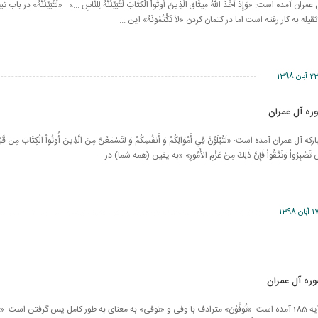
وره آل عمران آمده است: «وَإِذَ أَخَذَ اللّهُ مِيثَاقَ الَّذِينَ أُوتُواْ الْكِتَابَ لَتُبَيِّنُنَّهُ لِلنَّاسِ ...» «لَتُبَيِّنُنَّهُ» در 
له به کار رفته است اما در کتمان کردن «لاَ تَكْتُمُونَهُ» این ...
 آبان 1398
وره مبارکه آل عمران آمده است: «لَتُبْلَوُنَّ فِي أَمْوَالِكُمْ وَ أَنفُسِكُمْ وَ لَتَسْمَعُنَّ مِنَ الَّذِينَ أُوتُواْ الْكِتَابَ مِن قَبْل
وَإِن تَصْبِرُواْ وَتَتَّقُواْ فَإِنَّ ذَلِكَ مِنْ عَزْمِ الأُمُورِ» «به یقین (همه شما) در ...
آبان 1398
در سوره آل عمران آیه 185 آمده است: «تُوَفَّوْنَ» مترادف با وفی و «توفی» به معنای به طور کامل پس گرفتن است.