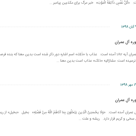
لُّ نَفْسٍ ذَآئِقَةُ الْمَوْتِ» خبر مرگ برای مکذبین پیامبر ...
ن 1398
در سوره مبارکه آل عمران آیه 182 آمده است: عذاب با «ذَلِكَ» اسم اشاره دور ذکر شده است بدین معنا که بنده
 نرسیده است. مشارٌالیه «ذلک» عذاب است بدین معنا ...
مهر 1398
 سوره آل عمران آمده است: «وَلَا یحْسَبَنَّ الَّذِینَ یَبْخَلُونَ بِمَا آتَاهُمُ اللَّهُ مِنْ فَضْلِهِ» بخیل «بخیل» 
خی و کریم قرار دارد. ریشه و علت ...