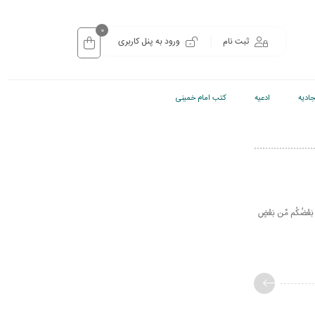
0
ثبت نام
ورود به پنل کاربری
ادیه
ادعیه
کتب امام خمینی
َى بَعْضُكُم مِّن بَعْضٍ