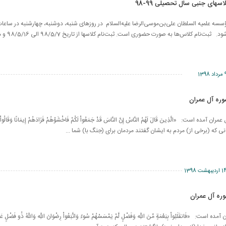
لاسهای جنبی سال تحصیلی 99-98
اد 1398
وره آل عمران آمده است: «الَّذِينَ قَالَ لَهُمُ النَّاسُ إِنَّ النَّاسَ قَدْ جَمَعُواْ لَكُمْ فَاخْشَوْهُمْ فَزَادَهُمْ إِيمَانًا وَقَالُواْ حَ
سانى كه (برخى از) مردم به ايشان گفتند مردمان براى (جنگ با) شما ...
اردیبهشت 1398
ل عمران آمده است: «فَانقَلَبُواْ بِنِعْمَةٍ مِّنَ اللّهِ وَفَضْلٍ لَّمْ يَمْسَسْهُمْ سُوءٌ وَاتَّبَعُواْ رِضْوَانَ اللّهِ وَاللّهُ ذُو فَض