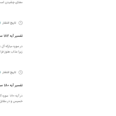
معنای چشیدن است. «كُ
تاریخ انتشار
9 آبا
تفسیر آیه 182 سوره آل عمران
زیرا عذاب هنوز فرا
تاریخ انتشار
19 
تفسیر آیه 180 سوره آل عمران
در آیه 180
خسیس و در مقابل س