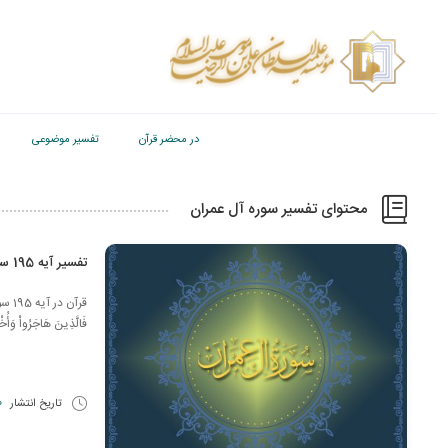
در محضر قرآن
تفسیر موضوعی
محتوای تفسیر سوره آل عمران
تفسیر آیه 195 سوره آل عمران
قرآن
فَالَّذِینَ هَاجَرُواْ وَأُخْر
تاریخ انتشار
20 