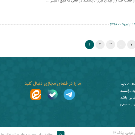
انب خدا (از ميدان نبرد) بازگشتند در حالى كه هيچ آسيبى ...
اردیبهشت 1398
1
2
3
…
7
ما را در فضای مجازی دنبال کنید
عالیت خود
ز نمود.مؤسسه
شانی باشد
ار سفره‌ی
غربی، پلاک ۱۲
حقوق برای موسسه علمیه السلطان عل