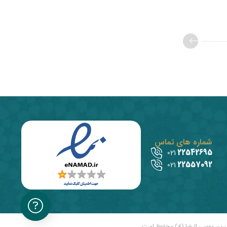
شماره های تماس
22542695
021
22557092
021
ی بن موسی الرضا (ع) محفوظ است