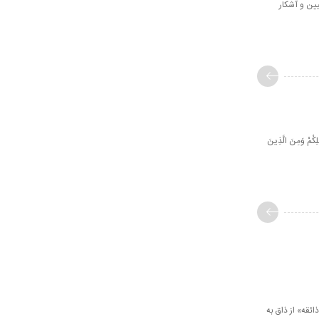
باب تبیین و آشکار
ِكُمْ وَمِنَ الَّذِينَ
 «ذائقه» از ذاق به