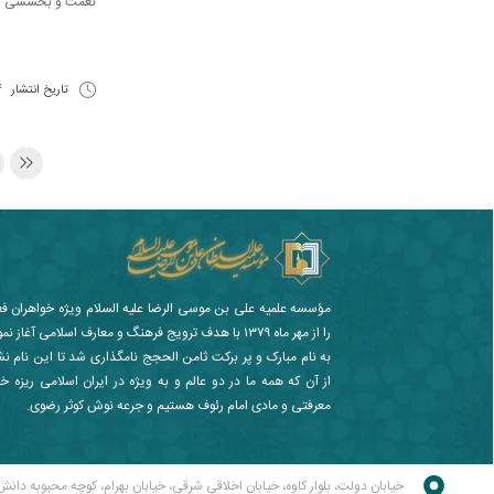
نعمت و بخششى از ج
تاریخ انتشار
14 
مؤسسه علمیه علی بن موسی الرضا علیه السلام ویژه خواهران ف
را از مهر ماه ۱۳۷۹ با هدف ترویج فرهنگ و معارف اسلامی آغا
به نام مبارک و پر برکت ثامن الحجج نامگذاری شد تا این نام ن
از آن که همه ما در دو عالم و به ویژه در ایران اسلامی ریزه خو
معرفتی و مادی امام رئوف هستیم و جرعه نوش کوثر رضوی.
خیابان دولت، بلوار کاوه، خیابان اخلاقی شرقی، خیابان بهرام، کوچه محبوبه دانش 