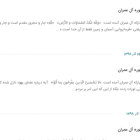
در آیه 189 سوره مبارکه آل عمران آمده است: ‎ ‎‎«وَلِلّهِ مُلْكُ السَّمَاوَاتِ وَ الأَرْضِ» «لِلّهِ» جار و مجرور مقدم 
عنی «فرمانروایی آسمان و زمین فقط از آن خدا است.» ...
 آذر 1398
 سوره مبارکه آل عمران آمده است: «لَا تَحْسَبَنَّ الَّذِینَ یفْرَحُونَ بِمَا أَتَوْا» آیه درباره علمای یهود نازل ش
تورات زدند بلكه از این كه این امر بر مردم ...
1398