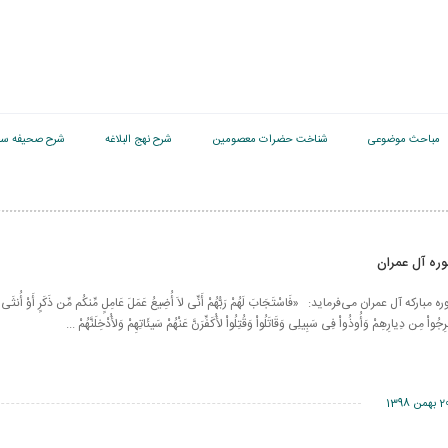
مباحث موضوعی
شناخت حضرات معصومین
شرح نهج البلاغه
شرح صحیفه سج
 در آیه 195 سوره مبارکه آل عمران می‌فرماید: «فَاسْتَجَابَ لَهُمْ رَبُّهُمْ أَنِّی لاَ أُضِیعُ عَمَلَ عَامِلٍ مِّنكُم مِّن ذَكَرٍ أَوْ أُنث
ِجُواْ مِن دِیارِهِمْ وَأُوذُواْ فِی سَبِیلِی وَقَاتَلُواْ وَقُتِلُواْ لأُكَفِّرَنَّ عَنْهُمْ سَیئَاتِهِمْ وَلأُدْخِلَنَّهُمْ ...
بهمن 1398