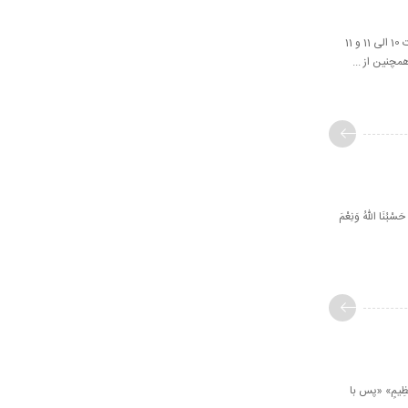
کلاس‌های جنبی مؤسسه علمیه السلطان علی‌بن‌موسی‌الرضا علیه‌السلام در روزهای شنبه، دوشنبه، چهارشنبه در ساعات 10 الی 11 و 11
سْبُنَا اللّهُ وَنِعْمَ
ْلٍ عَظِيمٍ» «پس با