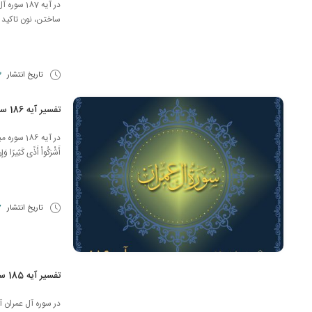
در آیه 187 س
ساختن، نون تاکید ثقی
تاریخ انتشار
23
تفسیر آیه 186 سوره آل عمران
در آیه 186 س
أَشْرَكُواْ أَذًى كَثِيرًا 
تاریخ انتشار
17 
تفسیر آیه 185 سوره آل عمران