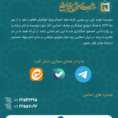
مؤسسه علمیه علی بن موسی الرضا علیه السلام ویژه خواهران فعالیت خود را از مهر
ماه ۱۳۷۹ با هدف ترویج فرهنگ و معارف اسلامی آغاز نمود.مؤسسه به نام مبارک و
پر برکت ثامن الحجج نامگذاری شد تا این نام نشانی باشد از آن که همه ما در دو
عالم و به ویژه در ایران اسلامی ریزه خوار سفره‌ی معرفتی و مادی امام رئوف هستیم
و جرعه نوش کوثر رضوی.
ما را در فضای مجازی دنبال کنید
شماره های تماس
22542695
021
22557092
021