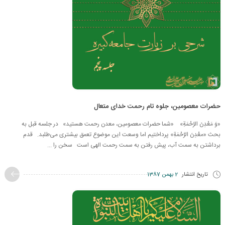
حضرات معصومین، جلوه تام رحمت خدای متعال
«وَ مَعْدِنَ الرَّحْمَةِ» «شما حضرات معصومین، معدن رحمت هستید» در جلسه قبل به
بحث «معْدِنَ الرَّحْمَةِ» پرداختیم اما وسعت این موضوع تعمق بیشتری می‌طلبد. قدم
برداشتن به سمت آب، پیش رفتن به سمت رحمت الهی است سخن را ...
تاریخ انتشار
2 بهمن 1387