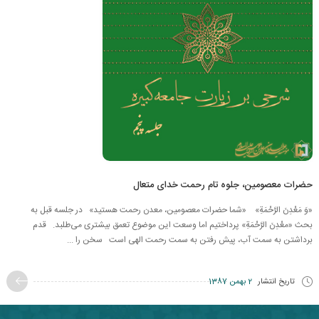
حضرات معصومین، جلوه تام رحمت خدای متعال
«وَ مَعْدِنَ الرَّحْمَةِ» «شما حضرات معصومین، معدن رحمت هستید» در جلسه قبل به
بحث «معْدِنَ الرَّحْمَةِ» پرداختیم اما وسعت این موضوع تعمق بیشتری می‌طلبد. قدم
برداشتن به سمت آب، پیش رفتن به سمت رحمت الهی است سخن را ...
تاریخ انتشار
2 بهمن 1387