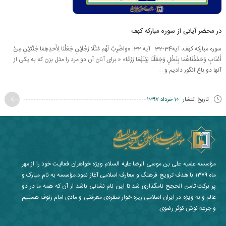
در محضر آیاتی از سوره مبارکه کهف
سوره مبارکه کهف، آیه34-32 آیه 32: «وَاضْرِبْ لَهُم مَّثَلًا رَّجُلَيْنِ جَعَلْنَا لِأَحَدِهِمَا جَنَّتَيْنِ مِنْ
أَعْنَابٍ وَحَفَفْنَاهُمَا بِنَخْلٍ وَجَعَلْنَا بَيْنَهُمَا زَرْعًا» « براى آنان آن دو مرد را مثل بزن كه به يكى از
آنها دو باغ انگور داديم و ...
تاریخ انتشار
10 خرداد 1397
مؤسسه علمیه علی بن موسی الرضا علیه السلام ویژه خواهران فعالیت خود را از مهر
ماه ۱۳۷۹ با هدف ترویج فرهنگ و معارف اسلامی آغاز نمود.مؤسسه به نام مبارک و
پر برکت ثامن الحجج نامگذاری شد تا این نام نشانی باشد از آن که همه ما در دو
عالم و به ویژه در ایران اسلامی ریزه خوار سفره‌ی معرفتی و مادی امام رئوف هستیم
و جرعه نوش کوثر رضوی.