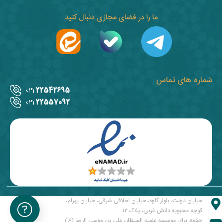
ما را در فضای مجازی دنبال کنید
شماره های تماس
22542695
021
22557092
021
خیابان دولت، بلوار کاوه، خیابان اخلاقی شرقی، خیابان بهرام،
کوچه محبوبه دانش غربی، پلاک ۱۲
حقوق برای موسسه علمیه السلطان علی بن موسی الرضا (ع)