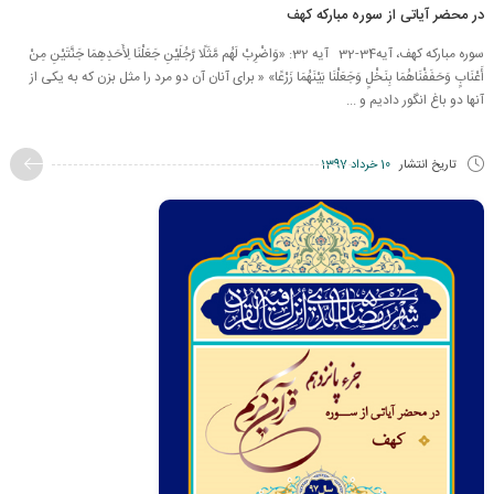
در محضر آیاتی از سوره مبارکه کهف
سوره مبارکه کهف، آیه34-32 آیه 32: «وَاضْرِبْ لَهُم مَّثَلًا رَّجُلَيْنِ جَعَلْنَا لِأَحَدِهِمَا جَنَّتَيْنِ مِنْ
أَعْنَابٍ وَحَفَفْنَاهُمَا بِنَخْلٍ وَجَعَلْنَا بَيْنَهُمَا زَرْعًا» « براى آنان آن دو مرد را مثل بزن كه به يكى از
آنها دو باغ انگور داديم و ...
تاریخ انتشار
10 خرداد 1397