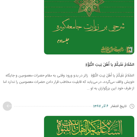
السَّلَامُ عَلَیكُمْ یا أَهْلَ بَیتِ النُّبُوَّةِ
السَّلَامُ عَلَیكُمْ یا أَهْلَ بَیتِ النُّبُوَّةِ زائر در بدو ورود وقتی به مقام حضرات معصومین و جایگاه
خویش واقف می‌گردد، در می‌یابد که قابلیت مخاطب قرار دادن حضرات معصومین را ندارد اما
از طرف خود این بزرگواران به او ...
تاریخ انتشار
6 آذر 1387