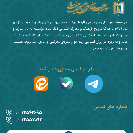
مؤسسه علمیه علی بن موسی الرضا علیه السلام ویژه خواهران فعالیت خود را از مهر
ماه ۱۳۷۹ با هدف ترویج فرهنگ و معارف اسلامی آغاز نمود.مؤسسه به نام مبارک و
پر برکت ثامن الحجج نامگذاری شد تا این نام نشانی باشد از آن که همه ما در دو
عالم و به ویژه در ایران اسلامی ریزه خوار سفره‌ی معرفتی و مادی امام رئوف هستیم
و جرعه نوش کوثر رضوی.
ما را در فضای مجازی دنبال کنید
شماره های تماس
22542695
021
22557092
021