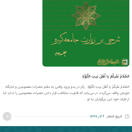
السَّلَامُ عَلَیكُمْ یا أَهْلَ بَیتِ النُّبُوَّةِ
السَّلَامُ عَلَیكُمْ یا أَهْلَ بَیتِ النُّبُوَّةِ زائر در بدو ورود وقتی به مقام حضرات معصومین و جایگاه
خویش واقف می‌گردد، در می‌یابد که قابلیت مخاطب قرار دادن حضرات معصومین را ندارد اما
از طرف خود این بزرگواران به او ...
تاریخ انتشار
6 آذر 1387